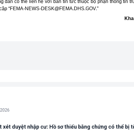
g dân có thể liên hệ với ban tin tức thuộc bộ phận thông tin t
 cập
“
FEMA-NEWS-DESK@FEMA.DHS.GOV
.”
Kha
/2026
t xét duyệt nhập cư: Hồ sơ thiếu bằng chứng có thể bị t