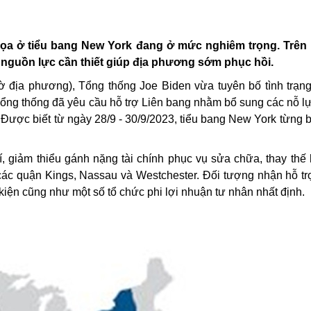
họa ở tiểu bang
New York đang ở mức nghiêm trọng. Trên 
nguồn lực cần thiết giúp địa phương sớm phục hồi.
iờ địa phương),
Tổng thống
Joe Biden vừa tuyên bố tình trạn
ổng thống đã yêu cầu hỗ trợ Liên bang nhằm bổ sung các nỗ lực
Được biết từ ngày 28/9 - 30/9/2023, tiểu bang
New York
từng 
hí, giảm thiểu gánh nặng tài chính phục vụ sửa chữa, thay thế
các quận Kings, Nassau và Westchester. Đối tượng nhận hỗ t
kiện cũng như một số tổ chức phi lợi nhuận tư nhân nhất định.