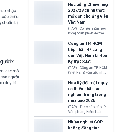
thi Thỏa thuận Rút khỏi
Iran nhằm mở lại eo biển
Học bổng Chevening
Liên minh châu Âu
Hormuz, mở đường cho
2027/28 chính thức
ồ sơ nhập
(Withdrawal
việc khôi phục hoạt
mở đơn cho ứng viên
Agreement).
hoặc thiếu
động hàng hải. Những
Việt Nam
g chuẩn bị
tín hiệu ngoại giao tích
cực này lập tức tác động
(TAP) - Cơ hội nhận học
đến thị trường năng
bổng toàn phần để theo
lượng, kéo giá dầu thế
học chương trình thạc sĩ
giới lùi sâu xuống dưới
tại Vương quốc Anh đã
Công an TP. HCM
mức 80 USD/thùng.
chính thức quay trở lại.
tiếp nhận 47 công
Học bổng Chevening
dân Việt Nam bị Hoa
2027/28 của Chính phủ
người?
Kỳ trục xuất
Anh vừa mở cổng ứng
tuyển dành riêng ứng
(TAP) - Công an TP. HCM
ệm, các mô
viên Việt Nam, hỗ trợ
(Việt Nam) vừa tiếp nhận
toàn bộ chi phí học tập
 con người.
47 công dân Việt Nam bị
cùng nhiều quyền lợi
Hoa Kỳ trục xuất về
Hoa Kỳ đối mặt nguy
ằm duy trì
trong suốt một năm
nước. Đây là đợt có số
cơ thiếu nhân sự
học.
lượng lớn nhất từ đầu
nghiêm trọng trong
năm 2026 đến nay, phản
mùa bão 2026
ánh xu hướng gia tăng
các trường hợp trục
(TAP) - Theo báo cáo từ
xuất.
Văn phòng Kiểm toán
Chính phủ (GAO), Cơ
quan Quản lý Khẩn cấp
Nhiều nghị sĩ GOP
Liên bang (FEMA) thuộc
không đồng tình
Bộ An ninh Nội địa Hoa