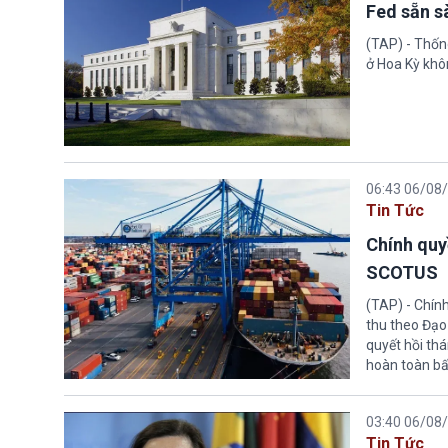
Fed sẵn s
(TAP) - Thống
ở Hoa Kỳ khôn
06:43 06/08
Tin Tức
Chính quy
SCOTUS
(TAP) - Chín
thu theo Đạo
quyết hồi thá
hoàn toàn bấ
03:40 06/08
Tin Tức