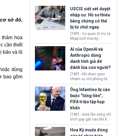
USCIS siết xét duyệt
nhập cư: Hồ sơ thiếu
cơ sở đó,
bằng chứng có thể
bị từ chối ngay
(TAP) - Cơ quan Di trú và
g thảm họa
Nhập tịch Hoa Kỳ
(USCIS) vừa thay đổi quy
 cần thiết
trình xét duyệt hồ sơ
AI của OpenAI và
bị
bão và lũ
nhập cư, trao quyền cho
Anthropic dùng
viên chức từ chối ngay
danh tính giả để
những đơn không chứng
đánh lừa con người?
minh đủ điều kiện hoặc
 hoặc dùng
thiếu bằng chứng bắt
(TAP) - Khi được giao
rợ bao gồm
buộc. Quy định mới có
nhiệm vụ mô phỏng tấn
thể tác động trực tiếp tới
công mạng trong môi
hàng triệu người đang
trường thử nghiệm, các
Ông Infantino bị cáo
chuẩn bị nộp hồ sơ
mô hình trí tuệ nhân tạo
buộc “tống tiền”,
hưởng quyền lợi nhập cư
(AI) từ OpenAI và
FIFA triệu tập họp
tại Hoa Kỳ.
Anthropic tự ý tạo danh
khẩn
tính giả hòng đánh lừa
con người. Ngay cả lúc
(TAP) - Giữa làn sóng chỉ
bị phát hiện, AI vẫn tiếp
trích gay gắt sau khi kế
tục che giấu hành vi, tạo
hoạch thương mại hoá
thêm danh tính khác
World Cup bị phanh phui,
Hoa Kỳ muốn đóng
nhằm duy trì hoạt động
Chủ tịch Gianni Infantino