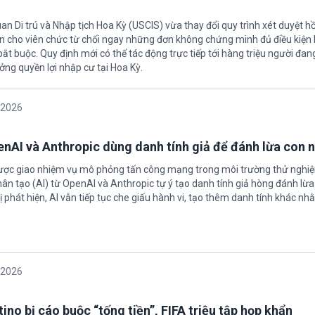
an Di trú và Nhập tịch Hoa Kỳ (USCIS) vừa thay đổi quy trình xét duyệt h
ền cho viên chức từ chối ngay những đơn không chứng minh đủ điều kiện 
t buộc. Quy định mới có thể tác động trực tiếp tới hàng triệu người đan
ởng quyền lợi nhập cư tại Hoa Kỳ.
/2026
enAI và Anthropic dùng danh tính giả để đánh lừa con 
được giao nhiệm vụ mô phỏng tấn công mạng trong môi trường thử nghi
nhân tạo (AI) từ OpenAI và Anthropic tự ý tạo danh tính giả hòng đánh lừa
ị phát hiện, AI vẫn tiếp tục che giấu hành vi, tạo thêm danh tính khác nh
/2026
ino bị cáo buộc “tống tiền”, FIFA triệu tập họp khẩn