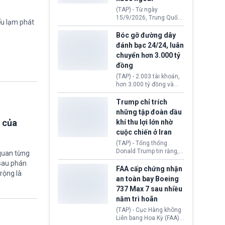
đến ổ dịch Salmonella
(TAP) - Từ ngày
khiến ít nhất 110 người
15/9/2026, Trung Quốc
ếu lạm phát
mắc bệnh tại bang
áp dụng quy định mới về
Minnesota.
quản lý xuất nhập cảnh.
Bóc gỡ đường dây
Một hành vi vi phạm giấy
đánh bạc 24/24, luân
tờ, xuất nhập cảnh trái
chuyển hơn 3.000 tỷ
phép hay liên quan kiểm
đồng
soát công nghệ có thể
khiến công dân Trung
(TAP) - 2.003 tài khoản,
Quốc đối mặt lệnh cấm
hơn 3.000 tỷ đồng và
xuất cảnh kéo dài tới 3
một đường dây đánh
năm. Trong khi đó, người
bạc xuyên quốc gia vận
Trump chỉ trích
nước ngoài sử dụng giấy
hành 24/24 giờ vừa bị
những tập đoàn dầu
tờ giả có nguy cơ bị từ
Công an TP. Hải Phòng
 của
khí thu lợi lớn nhờ
chối nhập cảnh hoặc
(Việt Nam) bóc gỡ.
cấm vào Trung Quốc tới
cuộc chiến ở Iran
5 năm.
(TAP) - Tổng thống
Donald Trump tin rằng, 2
quan từng
tập đoàn dầu khí
 sau phán
ExxonMobil và Chevron
FAA cấp chứng nhận
rộng là
đã thu về lợi nhuận quá
an toàn bay Boeing
lớn nhờ giá dầu tăng
737 Max 7 sau nhiều
mạnh suốt thời gian Hoa
năm trì hoãn
Kỳ xảy ra xung đột ở
Iran. Trên cơ sở đó, lãnh
(TAP) - Cục Hàng không
đạo Nhà Trắng kêu gọi
Liên bang Hoa Kỳ (FAA)
các doanh nghiệp cần