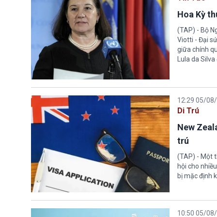
Hoa Kỳ thu
(TAP) - Bộ Ng
Viotti - Đại 
giữa chính q
Lula da Silva
12:29 05/08
Di Trú
New Zeala
trú
(TAP) - Một 
hội cho nhiề
bị mặc định k
10:50 05/08