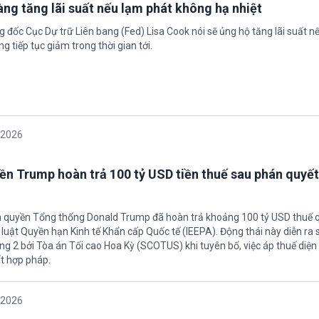
àng tăng lãi suất nếu lạm phát không hạ nhiệt
 đốc Cục Dự trữ Liên bang (Fed) Lisa Cook nói sẽ ủng hộ tăng lãi suất n
g tiếp tục giảm trong thời gian tới.
/2026
ền Trump hoàn trả 100 tỷ USD tiền thuế sau phán quyết
h quyền Tổng thống Donald Trump đã hoàn trả khoảng 100 tỷ USD thuế 
 luật Quyền hạn Kinh tế Khẩn cấp Quốc tế (IEEPA). Động thái này diễn ra
ng 2 bởi Tòa án Tối cao Hoa Kỳ (SCOTUS) khi tuyên bố, việc áp thuế diện 
t hợp pháp.
/2026