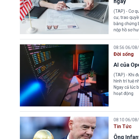
ngay
(TAP) - Cơ qu
cư, trao quy
bằng chứng bắ
nộp hồ sơ hư
08:56 06/08
Đời sống
AI của Op
(TAP) - Khi 
hình trí tuệ 
Ngay cả lúc b
hoạt động
08:10 06/08
Tin Tức
Ông Infant