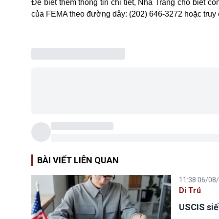
Để biết thêm thông tin chi tiết,
Nhà Trắng
cho biết côn
của FEMA theo đường dây: (202) 646-3272 hoặc truy
BÀI VIẾT LIÊN QUAN
11:38 06/08
Di Trú
USCIS siế