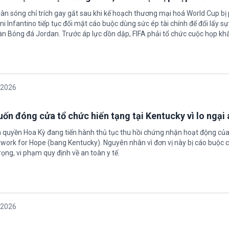
làn sóng chỉ trích gay gắt sau khi kế hoạch thương mại hoá World Cup bị
ni Infantino tiếp tục đối mặt cáo buộc dùng sức ép tài chính để đổi lấy s
oàn Bóng đá Jordan. Trước áp lực dồn dập, FIFA phải tổ chức cuộc họp kh
/2026
ốn đóng cửa tổ chức hiến tạng tại Kentucky vì lo ngại 
h quyền Hoa Kỳ đang tiến hành thủ tục thu hồi chứng nhận hoạt động của
twork for Hope (bang Kentucky). Nguyên nhân vì đơn vị này bị cáo buộc c
ọng, vi phạm quy định về an toàn y tế.
/2026