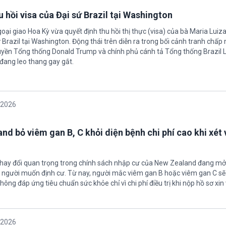
 hồi visa của Đại sứ Brazil tại Washington
oại giao Hoa Kỳ vừa quyết định thu hồi thị thực (visa) của bà Maria Luiza
sứ Brazil tại Washington. Động thái trên diễn ra trong bối cảnh tranh chấp
uyền Tổng thống Donald Trump và chính phủ cánh tả Tổng thống Brazil L
 đang leo thang gay gắt.
/2026
nd bỏ viêm gan B, C khỏi diện bệnh chi phí cao khi xét 
thay đổi quan trọng trong chính sách nhập cư của New Zealand đang mở
u người muốn định cư. Từ nay, người mắc viêm gan B hoặc viêm gan C s
hông đáp ứng tiêu chuẩn sức khỏe chỉ vì chi phí điều trị khi nộp hồ sơ xin 
/2026