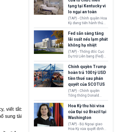
cửa tổ chức hiến
tiếp tục đối mặt cáo
tạng tại Kentucky vì
buộc dùng sức ép tài
lo ngại an toàn
chính để đổi lấy sự ủng
chính trị từ Liên đoàn
(TAP) - Chính quyền Hoa
Bóng đá Jordan. Trước
Kỳ đang tiến hành thủ
áp lực dồn dập, FIFA phải
tục thu hồi chứng nhận
tổ chức cuộc họp khẩn ở
hoạt động của tổ chức
Fed sẵn sàng tăng
Morocco.
hiến tạng Network for
lãi suất nếu lạm phát
Hope (bang Kentucky).
không hạ nhiệt
Nguyên nhân vì đơn vị
này bị cáo buộc có nhiều
(TAP) - Thống đốc Cục
sai sót nghiêm trọng, vi
Dự trữ Liên bang (Fed)
phạm quy định về an
Lisa Cook nói sẽ ủng hộ
toàn y tế.
tăng lãi suất nếu lạm
Chính quyền Trump
phát ở Hoa Kỳ không tiếp
hoàn trả 100 tỷ USD
tục giảm trong thời gian
tiền thuế sau phán
tới.
quyết của SCOTUS
(TAP) - Chính quyền
Tổng thống Donald
Trump đã hoàn trả
khoảng 100 tỷ USD thuế
Hoa Kỳ thu hồi visa
 viết tắt:
quan từng thu theo Đạo
của Đại sứ Brazil tại
luật Quyền hạn Kinh tế
ổ sung tài
Washington
Khẩn cấp Quốc tế
(IEEPA). Động thái này
(TAP) - Bộ Ngoại giao
diễn ra sau phán quyết
Hoa Kỳ vừa quyết định