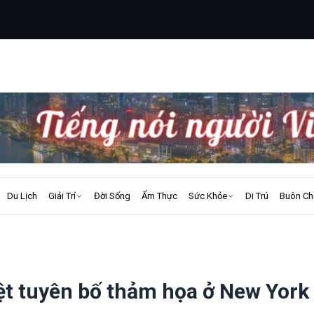
Du Lịch
Giải Trí
Đời Sống
Ẩm Thực
Sức Khỏe
Di Trú
Buôn Ch
t tuyên bố thảm họa ở New York