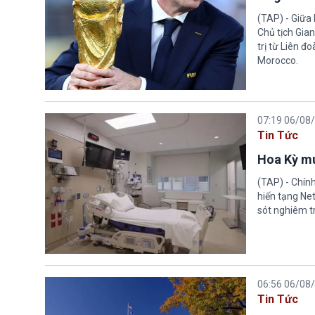
(TAP) - Giữa 
Chủ tịch Gian
trị từ Liên đ
Morocco.
07:19 06/08
Tin Tức
Hoa Kỳ mu
(TAP) - Chín
hiến tạng Ne
sót nghiêm tr
06:56 06/08
Tin Tức