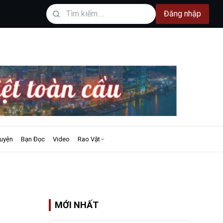
Đăng nhập
uyện
Bạn Đọc
Video
Rao Vặt
MỚI NHẤT