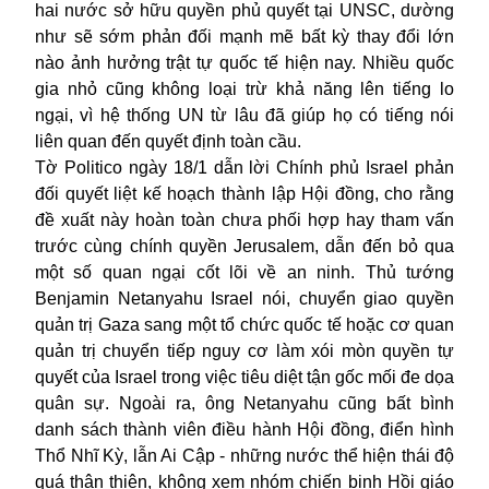
hai nước sở hữu quyền phủ quyết tại UNSC, dường
như sẽ sớm phản đối mạnh mẽ bất kỳ thay đổi lớn
nào ảnh hưởng trật tự quốc tế hiện nay. Nhiều quốc
gia nhỏ cũng không loại trừ khả năng lên tiếng lo
ngại, vì hệ thống UN từ lâu đã giúp họ có tiếng nói
liên quan đến quyết định toàn cầu.
Tờ Politico ngày 18/1 dẫn lời Chính phủ Israel phản
đối quyết liệt kế hoạch thành lập Hội đồng, cho rằng
đề xuất này hoàn toàn chưa phối hợp hay tham vấn
trước cùng chính quyền Jerusalem, dẫn đến bỏ qua
một số quan ngại cốt lõi về an ninh. Thủ tướng
Benjamin Netanyahu Israel nói, chuyển giao quyền
quản trị Gaza sang một tổ chức quốc tế hoặc cơ quan
quản trị chuyển tiếp nguy cơ làm xói mòn quyền tự
quyết của Israel trong việc tiêu diệt tận gốc mối đe dọa
quân sự. Ngoài ra, ông Netanyahu cũng bất bình
danh sách thành viên điều hành Hội đồng, điển hình
Thổ Nhĩ Kỳ, lẫn Ai Cập - những nước thể hiện thái độ
quá thân thiện, không xem nhóm chiến binh Hồi giáo