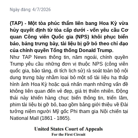
Ngày đăng:
4/7/2026
(TAP) - Một tòa phúc thẩm liên bang Hoa Kỳ vừa
hủy quyết định từ tòa cấp dưới - vốn yêu cầu Cơ
quan Công viên Quốc gia (NPS) khôi phục biển
báo, bảng trưng bày, tài liệu bị gỡ bỏ theo chỉ đạo
của chính quyền Tổng thống Donald Trump.
Như TAP News thông tin, năm ngoái, chính quyền
Trump yêu cầu những đơn vị thuộc NPS (công viên
quốc gia, bảo tàng, di tích lịch sử) rà soát toàn bộ nội
dung trưng bày nhằm loại bỏ một số tài liệu hạ thấp
hình ảnh Hoa Kỳ hoặc quá nhấn mạnh những vấn đề
không liên quan đến vẻ đẹp, giá trị thiên nhiên. Động
thái này khiến hàng chục biển thông tin, triển lãm,
phim tài liệu bị gỡ bỏ, bao gồm bảng giới thiệu về Đài
tưởng niệm người Mỹ gốc Phi tham gia Nội chiến tại
National Mall (1861 - 1865).