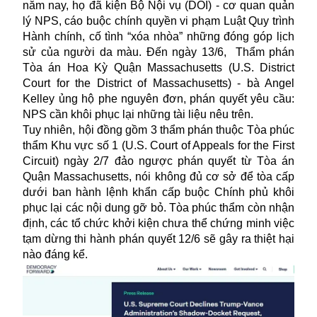
năm nay, họ đã kiện Bộ Nội vụ (DOI) - cơ quan quản
lý NPS, cáo buộc chính quyền vi phạm Luật Quy trình
Hành chính, cố tình “xóa nhòa” những đóng góp lịch
sử của người da màu. Đến ngày 13/6, Thẩm phán
Tòa án Hoa Kỳ Quận Massachusetts (U.S. District
Court for the District of Massachusetts) - bà Angel
Kelley ủng hộ phe nguyên đơn, phán quyết yêu cầu:
NPS cần khôi phục lại những tài liệu nêu trên.
Tuy nhiên, hội đồng gồm 3 thẩm phán thuộc Tòa phúc
thẩm Khu vực số 1 (U.S. Court of Appeals for the First
Circuit) ngày 2/7 đảo ngược phán quyết từ Tòa án
Quận Massachusetts, nói không đủ cơ sở để tòa cấp
dưới ban hành lệnh khẩn cấp buộc Chính phủ khôi
phục lại các nội dung gỡ bỏ. Tòa phúc thẩm còn nhận
định, các tổ chức khởi kiện chưa thể chứng minh việc
tạm dừng thi hành phán quyết 12/6 sẽ gây ra thiệt hại
nào đáng kể.