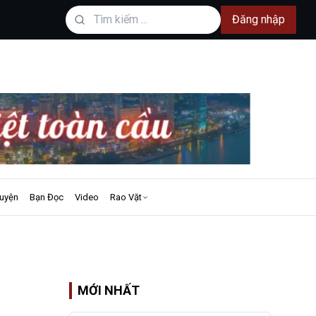
Đăng nhập
uyện
Bạn Đọc
Video
Rao Vặt
MỚI NHẤT