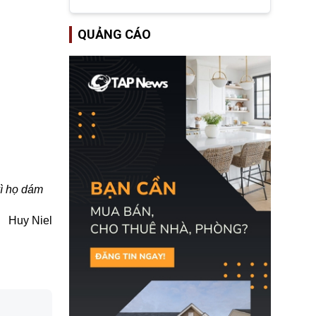
tập đoàn dầu khí
ExxonMobil và Chevron
đã thu về lợi nhuận quá
QUẢNG CÁO
lớn nhờ giá dầu tăng
mạnh suốt thời gian Hoa
Kỳ xảy ra xung đột ở
Iran. Trên cơ sở đó, lãnh
đạo Nhà Trắng kêu gọi
các doanh nghiệp cần
giảm giá bán cho người
tiêu dùng.
vì họ dám
Huy Niel