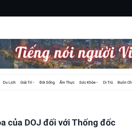
Du Lịch
Giải Trí
Đời Sống
Ẩm Thực
Sức Khỏe
Di Trú
Buôn Ch
tòa của DOJ đối với Thống đốc