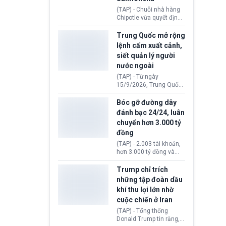
thống Donald Trump tới
(TAP) - Chuỗi nhà hàng
thăm địa điểm này.
Chipotle vừa quyết định
loại bỏ tất cả ớt jalapeño
khỏi những cửa hàng
Trung Quốc mở rộng
trên toàn lãnh thổ Hoa
lệnh cấm xuất cảnh,
Kỳ. Nguyên nhân do cơ
siết quản lý người
quan y tế nghi ngờ
nước ngoài
nguyên liệu liên quan
đến ổ dịch Salmonella
(TAP) - Từ ngày
khiến ít nhất 110 người
15/9/2026, Trung Quốc
mắc bệnh tại bang
áp dụng quy định mới về
Minnesota.
quản lý xuất nhập cảnh.
Bóc gỡ đường dây
Một hành vi vi phạm giấy
đánh bạc 24/24, luân
tờ, xuất nhập cảnh trái
chuyển hơn 3.000 tỷ
phép hay liên quan kiểm
đồng
soát công nghệ có thể
khiến công dân Trung
(TAP) - 2.003 tài khoản,
Quốc đối mặt lệnh cấm
hơn 3.000 tỷ đồng và
xuất cảnh kéo dài tới 3
một đường dây đánh
năm. Trong khi đó, người
bạc xuyên quốc gia vận
Trump chỉ trích
nước ngoài sử dụng giấy
hành 24/24 giờ vừa bị
những tập đoàn dầu
tờ giả có nguy cơ bị từ
Công an TP. Hải Phòng
khí thu lợi lớn nhờ
chối nhập cảnh hoặc
(Việt Nam) bóc gỡ.
cấm vào Trung Quốc tới
cuộc chiến ở Iran
5 năm.
(TAP) - Tổng thống
Donald Trump tin rằng, 2