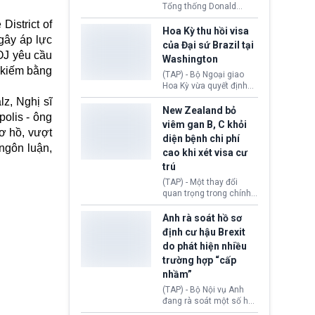
Tổng thống Donald
Trump đã hoàn trả
District of
khoảng 100 tỷ USD thuế
Hoa Kỳ thu hồi visa
 gây áp lực
quan từng thu theo Đạo
của Đại sứ Brazil tại
luật Quyền hạn Kinh tế
DOJ yêu cầu
Washington
Khẩn cấp Quốc tế
m kiếm bằng
(IEEPA). Động thái này
(TAP) - Bộ Ngoại giao
diễn ra sau phán quyết
Hoa Kỳ vừa quyết định
hồi tháng 2 bởi Tòa án
thu hồi thị thực (visa)
z, Nghị sĩ
Tối cao Hoa Kỳ
của bà Maria Luiza
New Zealand bỏ
olis - ông
(SCOTUS) khi tuyên bố,
Ribeiro Viotti - Đại sứ
viêm gan B, C khỏi
việc áp thuế diện rộng là
Brazil tại Washington.
ơ hồ, vượt
diện bệnh chi phí
hoàn toàn bất hợp pháp.
Động thái trên diễn ra
ngôn luận,
cao khi xét visa cư
trong bối cảnh tranh
chấp ngoại giao giữa
trú
chính quyền Tổng thống
(TAP) - Một thay đổi
Donald Trump và chính
quan trọng trong chính
phủ cánh tả Tổng thống
sách nhập cư của New
Brazil Luiz Inácio Lula
Zealand đang mở ra
Anh rà soát hồ sơ
da Silva đang leo thang
thêm cơ hội cho nhiều
định cư hậu Brexit
gay gắt.
người muốn định cư. Từ
do phát hiện nhiều
nay, người mắc viêm
trường hợp “cấp
gan B hoặc viêm gan C
sẽ không còn bị mặc
nhầm”
định không đáp ứng tiêu
(TAP) - Bộ Nội vụ Anh
chuẩn sức khỏe chỉ vì
đang rà soát một số hồ
chi phí điều trị khi nộp hồ
sơ thuộc Chương trình