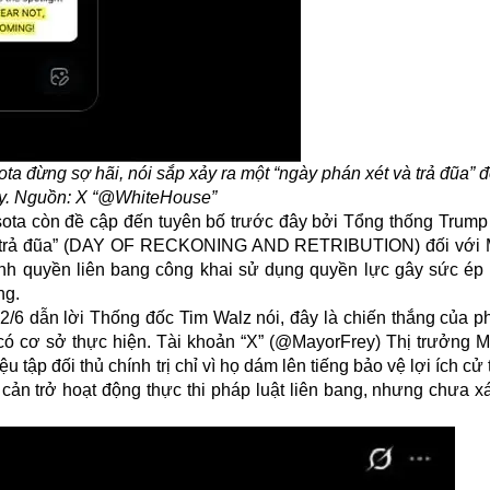
 đừng sợ hãi, nói sắp xảy ra một “ngày phán xét và trả đũa” đố
y. Nguồn: X “@WhiteHouse”
ta còn đề cập đến tuyên bố trước đây bởi Tổng thống Trump
t và trả đũa” (DAY OF RECKONING AND RETRIBUTION) đối với 
hính quyền liên bang công khai sử dụng quyền lực gây sức ép
ng.
/6 dẫn lời Thống đốc Tim Walz nói, đây là chiến thắng của p
 có cơ sở thực hiện. Tài khoản “X” (@MayorFrey) Thị trưởng M
 tập đối thủ chính trị chỉ vì họ dám lên tiếng bảo vệ lợi ích cử t
 cản trở hoạt động thực thi pháp luật liên bang, nhưng chưa 