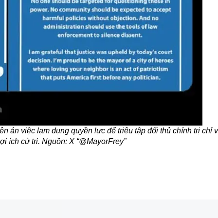
 án việc lạm dụng quyền lực để triệu tập đối thủ chính trị chỉ 
lợi ích cử tri. Nguồn: X “@MayorFrey”