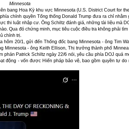
Minnesota
 bang Hoa Kỳ khu vực Minnesota (U.S. District Court for the 
tòa phía chính quyền Tổng thống Donald Trump đưa ra chỉ nhằm
ực thi luật nhập cư. Ông Schiltz đánh giá, những tài liệu mà 
nào. Qua đó chứng minh, mục tiêu cuộc điều tra không phải tì
 chính trị.
tòa hôm 20/1, gửi đến Thống đốc bang Minnesota - ông Tim Wal
 Minnesota - ông Keith Ellison, Thị trưởng thành phố Minneap
 phán Patrick Schiltz ngày 22/6 nói, yêu cầu phía DOJ quá m
hoạt động - vốn được Hiến pháp bảo vệ, bao gồm quyền tự do 