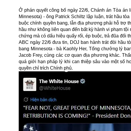
Ở phán quyết công bố ngày 22/6, Chánh án Tòa án liên
Minnesota) - ông Patrick Schiltz lập luận, trát hầu 
buộc chính quyền bang, lẫn địa phương phải hỗ trợ th
hầu như không liên quan đến bất kỳ hành vi phạm tội 
chứng mà có dấu hiệu quấy rối, ép buộc, trả đũa đối thủ
ABC ngày 22/6 đưa tin,
DOJ
ban hành trát đòi hầu 
bang Minnesota - bà Kaohly Her, Tổng chưởng lý bang
Jacob Frey, cùng các cơ quan địa phương khác. Thẩm
quá giới hạn pháp lý khi can thiệp sâu vào một số 
quyền chỉ trích Chính phủ.