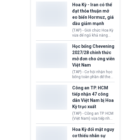
sơ xin visa cư trú.
Định cư EU (EU
Hoa Kỳ - Iran có thể
Settlement Scheme -
đạt thỏa thuận mở
EUSS) sau khi xác định
eo biển Hormuz, giá
có trường hợp được cấp
dầu giảm mạnh
quy chế cư trú hậu
Brexit “do nhầm lẫn”.
(TAP) - Giới chức Hoa Kỳ
Động thái này làm dấy
vừa để ngỏ khả năng
lên lo ngại về việc thực
sớm đạt thỏa thuận với
thi Thỏa thuận Rút khỏi
Iran nhằm mở lại eo biển
Học bổng Chevening
Liên minh châu Âu
Hormuz, mở đường cho
2027/28 chính thức
(Withdrawal
việc khôi phục hoạt
mở đơn cho ứng viên
Agreement).
động hàng hải. Những
Việt Nam
tín hiệu ngoại giao tích
cực này lập tức tác động
(TAP) - Cơ hội nhận học
đến thị trường năng
bổng toàn phần để theo
lượng, kéo giá dầu thế
học chương trình thạc sĩ
giới lùi sâu xuống dưới
tại Vương quốc Anh đã
Công an TP. HCM
mức 80 USD/thùng.
chính thức quay trở lại.
tiếp nhận 47 công
Học bổng Chevening
dân Việt Nam bị Hoa
2027/28 của Chính phủ
Kỳ trục xuất
Anh vừa mở cổng ứng
tuyển dành riêng ứng
(TAP) - Công an TP. HCM
viên Việt Nam, hỗ trợ
(Việt Nam) vừa tiếp nhận
toàn bộ chi phí học tập
47 công dân Việt Nam bị
cùng nhiều quyền lợi
Hoa Kỳ trục xuất về
Hoa Kỳ đối mặt nguy
trong suốt một năm
nước. Đây là đợt có số
cơ thiếu nhân sự
học.
lượng lớn nhất từ đầu