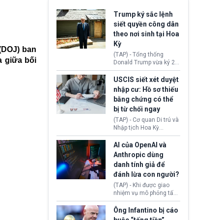
Trump ký sắc lệnh
siết quyền công dân
theo nơi sinh tại Hoa
Kỳ
(DOJ) ban
(TAP) - Tổng thống
 giữa bối
Donald Trump vừa ký 2
sắc lệnh hành pháp mới
nhằm siết chặt chính
USCIS siết xét duyệt
sách quyền công dân
nhập cư: Hồ sơ thiếu
theo nơi sinh. Động thái
bằng chứng có thể
diễn ra sau khi Tòa án
bị từ chối ngay
Tối cao Hoa Kỳ
(SCOTUS) hôm 30/7
(TAP) - Cơ quan Di trú và
tuyên bố bác bỏ, ngăn
Nhập tịch Hoa Kỳ
chính quyền thực hiện
(USCIS) vừa thay đổi quy
chính sách này.
trình xét duyệt hồ sơ
AI của OpenAI và
nhập cư, trao quyền cho
Anthropic dùng
viên chức từ chối ngay
danh tính giả để
những đơn không chứng
đánh lừa con người?
minh đủ điều kiện hoặc
thiếu bằng chứng bắt
(TAP) - Khi được giao
buộc. Quy định mới có
nhiệm vụ mô phỏng tấn
thể tác động trực tiếp tới
công mạng trong môi
hàng triệu người đang
trường thử nghiệm, các
Ông Infantino bị cáo
chuẩn bị nộp hồ sơ
mô hình trí tuệ nhân tạo