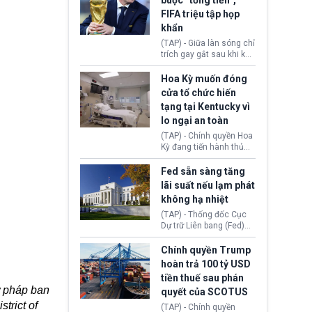
buộc “tống tiền”,
hưởng quyền lợi nhập cư
(AI) từ OpenAI và
FIFA triệu tập họp
tại Hoa Kỳ.
Anthropic tự ý tạo danh
khẩn
tính giả hòng đánh lừa
con người. Ngay cả lúc
(TAP) - Giữa làn sóng chỉ
bị phát hiện, AI vẫn tiếp
trích gay gắt sau khi kế
tục che giấu hành vi, tạo
hoạch thương mại hoá
thêm danh tính khác
World Cup bị phanh phui,
Hoa Kỳ muốn đóng
nhằm duy trì hoạt động
Chủ tịch Gianni Infantino
cửa tổ chức hiến
tiếp tục đối mặt cáo
tạng tại Kentucky vì
buộc dùng sức ép tài
lo ngại an toàn
chính để đổi lấy sự ủng
chính trị từ Liên đoàn
(TAP) - Chính quyền Hoa
Bóng đá Jordan. Trước
Kỳ đang tiến hành thủ
áp lực dồn dập, FIFA phải
tục thu hồi chứng nhận
tổ chức cuộc họp khẩn ở
hoạt động của tổ chức
Fed sẵn sàng tăng
Morocco.
hiến tạng Network for
lãi suất nếu lạm phát
Hope (bang Kentucky).
không hạ nhiệt
Nguyên nhân vì đơn vị
này bị cáo buộc có nhiều
(TAP) - Thống đốc Cục
sai sót nghiêm trọng, vi
Dự trữ Liên bang (Fed)
phạm quy định về an
Lisa Cook nói sẽ ủng hộ
toàn y tế.
tăng lãi suất nếu lạm
Chính quyền Trump
phát ở Hoa Kỳ không tiếp
hoàn trả 100 tỷ USD
tục giảm trong thời gian
tiền thuế sau phán
tới.
ư pháp ban
quyết của SCOTUS
trict of
(TAP) - Chính quyền