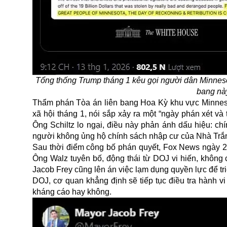
Tổng thống Trump tháng 1 kêu gọi người dân Minnesota
bang nà
Thẩm phán Tòa án liên bang Hoa Kỳ khu vực Minneso
xã hội tháng 1, nói sắp xảy ra một “ngày phán xé
Ông Schiltz lo ngại, điều này phản ánh dấu hiệu: c
người không ủng hộ chính sách nhập cư của Nhà Trắ
Sau thời điểm công bố phán quyết, Fox News ngày 22
Ông Walz tuyên bố, động thái từ DOJ vi hiến, không
Jacob Frey cũng lên án việc lạm dụng quyền lực để triệu
DOJ, cơ quan khẳng định sẽ tiếp tục điều tra hành vi
kháng cáo hay không.