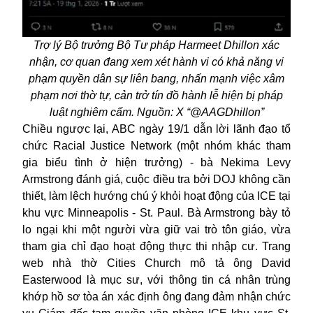
Trợ lý Bộ trưởng Bộ Tư pháp Harmeet Dhillon xác
nhận, cơ quan đang xem xét hành vi có khả năng vi
phạm quyền dân sự liên bang, nhấn mạnh việc xâm
phạm nơi thờ tự, cản trở tín đồ hành lễ hiện bị pháp
luật nghiêm cấm. Nguồn: X “@AAGDhillon”
Chiều ngược lại, ABC ngày 19/1 dẫn lời lãnh đạo tổ
chức Racial Justice Network (một nhóm khác tham
gia biểu tình ở hiện trưởng) - bà Nekima Levy
Armstrong đánh giá, cuộc điều tra bởi DOJ không cần
thiết, làm lệch hướng chú ý khỏi hoạt động của ICE tại
khu vực Minneapolis - St. Paul. Bà Armstrong bày tỏ
lo ngại khi một người vừa giữ vai trò tôn giáo, vừa
tham gia chỉ đạo hoạt động thực thi nhập cư. Trang
web nhà thờ Cities Church mô tả ông David
Easterwood là mục sư, với thông tin cá nhân trùng
khớp hồ sơ tòa án xác định ông đang đảm nhận chức