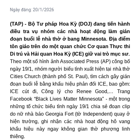
Ngày đăng:
20/1/2026
(TAP) - Bộ Tư pháp Hoa Kỳ (DOJ) đang tiến hành
điều tra vụ nhóm các nhà hoạt động làm gián
đoạn buổi lễ nhà thờ ở bang Minnesota. Địa điểm
tôn giáo trên do một quan chức Cơ quan Thực thi
Di trú và Hải quan Hoa Kỳ (ICE) giữ vai trò mục sư.
Theo một số hình ảnh Associated Press (AP) công bố
ngày 19/1, nhóm người biểu tình xuất hiện tại nhà thờ
Cities Church (thành phố St. Paul), tìm cách gây gián
đoạn buổi lễ bằng khẩu hiệu phản đối ICE, bao gồm:
ICE cút đi, Công lý cho Renee Good,… Trang
Facebook “Black Lives Matter Minnesota” - một trong
những tổ chức biểu tình ngày 19/1 chia sẻ đoạn clip
do nữ nhà báo Georgia Fort (tờ Independent) quay ở
hiện trường, ghi nhận các nhà hoạt động hô vang
khẩu hiệu này ngay không gian thờ phượng linh
thiêng.