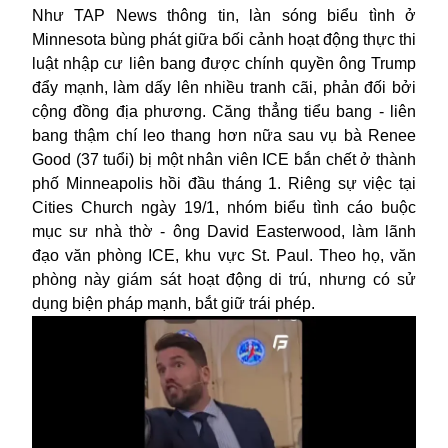
Như TAP News thông tin, làn sóng biểu tình ở
Minnesota bùng phát giữa bối cảnh hoạt động thực thi
luật nhập cư liên bang được chính quyền ông Trump
đẩy mạnh, làm dấy lên nhiều tranh cãi, phản đối bởi
cộng đồng địa phương. Căng thẳng tiểu bang - liên
bang thậm chí leo thang hơn nữa sau vụ bà Renee
Good (37 tuổi) bị một nhân viên ICE bắn chết ở thành
phố Minneapolis hồi đầu tháng 1. Riêng sự việc tại
Cities Church ngày 19/1, nhóm biểu tình cáo buộc
mục sư nhà thờ - ông David Easterwood, làm lãnh
đạo văn phòng ICE, khu vực St. Paul. Theo họ, văn
phòng này giám sát hoạt động di trú, nhưng có sử
dụng biện pháp mạnh, bắt giữ trái phép.