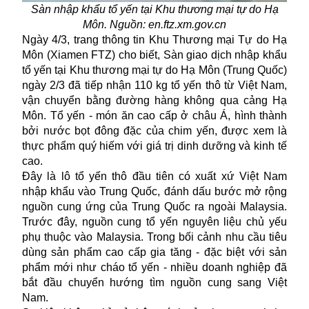
Sàn nhập khẩu tổ yến tại Khu thương mại tự do Hạ
Môn. Nguồn: en.ftz.xm.gov.cn
Ngày 4/3, trang thông tin Khu Thương mại Tự do Hạ
Môn (Xiamen FTZ) cho biết, Sàn giao dịch nhập khẩu
tổ yến tại Khu thương mại tự do Hạ Môn (Trung Quốc)
ngày 2/3 đã tiếp nhận 110 kg tổ yến thô từ Việt Nam,
vận chuyển bằng đường hàng không qua cảng Hạ
Môn. Tổ yến - món ăn cao cấp ở châu Á, hình thành
bởi nước bọt đông đặc của chim yến, được xem là
thực phẩm quý hiếm với giá trị dinh dưỡng và kinh tế
cao.
Đây là lô tổ yến thô đầu tiên có xuất xứ Việt Nam
nhập khẩu
vào Trung Quốc, đánh dấu bước mở rộng
nguồn cung ứng của Trung Quốc ra ngoài Malaysia.
Trước đây, nguồn cung tổ yến nguyên liệu chủ yếu
phụ thuộc vào Malaysia. Trong bối cảnh nhu cầu tiêu
dùng sản phẩm cao cấp gia tăng - đặc biệt với sản
phẩm mới như cháo tổ yến - nhiều doanh nghiệp đã
bắt đầu chuyển hướng tìm nguồn cung sang Việt
Nam.