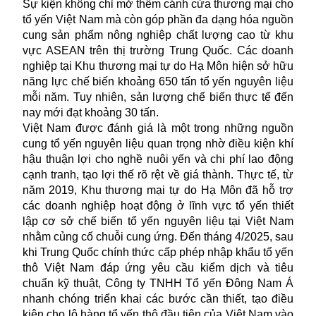
Sự kiện không chỉ mở thêm cánh cửa thương mại cho
tổ yến Việt Nam mà còn góp phần đa dạng hóa nguồn
cung sản phẩm nông nghiệp chất lượng cao từ khu
vực ASEAN trên thị trường Trung Quốc. Các doanh
nghiệp tại Khu thương mại tự do Hạ Môn hiện sở hữu
năng lực chế biến khoảng 650 tấn tổ yến nguyên liệu
mỗi năm. Tuy nhiên, sản lượng chế biến thực tế đến
nay mới đạt khoảng 30 tấn.
Việt Nam được đánh giá là một trong những nguồn
cung tổ yến nguyên liệu quan trọng nhờ điều kiện khí
hậu thuận lợi cho nghề nuôi yến và chi phí lao động
cạnh tranh, tạo lợi thế rõ rệt về giá thành. Thực tế, từ
năm 2019, Khu thương mại tự do Hạ Môn đã hỗ trợ
các doanh nghiệp hoạt động ở lĩnh vực tổ yến thiết
lập cơ sở chế biến tổ yến nguyên liệu tại Việt Nam
nhằm củng cố chuỗi cung ứng. Đến tháng 4/2025, sau
khi Trung Quốc chính thức cấp phép nhập khẩu tổ yến
thô Việt Nam đáp ứng yêu cầu kiểm dịch và tiêu
chuẩn kỹ thuật, Công ty TNHH Tổ yến Đông Nam Á
nhanh chóng triển khai các bước cần thiết, tạo điều
kiện cho lô hàng tổ yến thô đầu tiên của Việt Nam vào