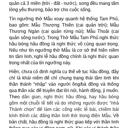
quản cả 3 miền (trời - đất - nước), song đều mang tấm
lòng yêu thương, bảo trợ cho cuộc sống.
Tín ngưỡng thờ Mẫu xoay quanh hệ thống Tam Phủ,
bao gồm: Mẫu Thượng Thiên (cai quản trời); Mẫu
Thượng Ngàn (cai quản rừng núi); Mẫu Thoải (cai
quản sông nước). Trong Thờ Mẫu Tam Phủ nghi thức
hầu bóng hầu đồng là nghi thức vô cùng quan trọng.
Nếu như tín ngưỡng thờ Mẫu là cơ sở thể hiện niềm
tin tâm linh, nghi lễ hầu đồng chính là nghi thức quan
trọng nhất của tín ngưỡng này.
Hiện, chưa có định nghĩa cụ thể về tục hầu đồng, đây
chỉ là khái niệm để chỉ chung trạng thái tâm linh khi
thần thánh “nhập” vào người ông/bà đồng và thông
qua thân xác để truyền đạt lời nói, hành động, ý muốn.
Theo
dân gian, nghi thức hầu đồng, hay hầu bóng
gồm một chuỗi lễ tiết và do những người được “nhà
Thánh chọn” để làm các công việc lễ bái, chiêm bái
kính thỉnh các đấng thần linh thờ trong điện Mẫu.
Về
bản chất, hầu đồng là nghi thức giao tiếp với thần linh