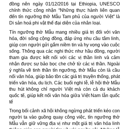
đồng nên ngày 01/12/2016 tại Ethiopia, UNESCO
chính thức công nhận “Những thực hành liên quan
đến tín ngưỡng thờ Mẫu Tam phủ của người Việt” là
Di sản hoá phi vật thể đại diện của nhân loại.
Tín ngưỡng
thờ Mẫu mang nhiều giá trị đối với văn
hóa, đời sống cộng đồng, đáp ứng nhu cầu tâm linh,
giúp con người gửi gắm niềm tin và hy vọng vào cuộc
sống. Thông qua các nghi thức như hầu đồng, người
tham gia được kết nối với các vị thần linh và cảm
nhận được sự bảo bọc che chở từ các vị thần. Ngoài
ý nghĩa về tinh thần tín ngưỡng, thờ Mẫu còn là cầu
nối văn hóa, giúp bảo tồn các giá trị truyền thống, phát
triển văn hóa, du lịch. Các buổi nghi lễ, lễ hội thờ Mẫu
thu hút không chỉ người Việt mà còn cả du khách
quốc tế, giúp kết nối văn hóa giữa Việt Nam lẫn quốc
tế
Trong bối cảnh xã hội không ngừng phát triển kéo con
người ta vào guồng quay công việc, tín ngưỡng thờ
Mẫu vẫn giữ vững địa vị như một giá trị văn hóa linh