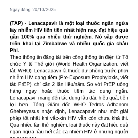
Ngày đăng:
20/10/2025
(TAP) - Lenacapavir là một loại thuốc ngăn ngừa
lây nhiễm HIV tiên tiến nhất hiện nay, đạt hiệu quả
gần 100% qua nhiều thử nghiệm. Nó sắp được
triển khai tại Zimbabwe và nhiều quốc gia châu
Phi.
Theo thông tin đăng tải trên cổng thông tin điện tử Tổ
chức Y tế Thế giới (World Health Organization, viết
tắt: WHO), Lenacapavir là thuốc dự phòng trước phơi
nhiễm HIV dạng tiêm (Pre-Exposure Prophylaxis, viết
tắt: PrEP), chỉ cần 2 lần liều/năm. So với PrEP uống
hàng ngày hoặc thuốc tiêm tác dụng ngắn,
Lenacapavir mang đến tác dụng lâu dài, hiệu quả, tiện
lợi hơn. Tổng Giám đốc WHO Tedros Adhanom
Ghebreyesus nhận định, Lenacapavir như một giải
pháp tốt nhất khi vắc-xin HIV vẫn còn chưa khả thi.
Qua nhiều lần thử nghiệm, loại thuốc này đạt hiệu quả
ngăn ngừa hầu hết các ca nhiễm HIV ở những người