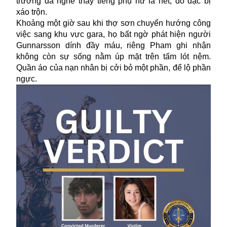
trường đã nghe thấy tiếng phụ nữ la hét, đồ đạc bị
xáo trộn.
Khoảng một giờ sau khi thợ sơn chuyển hướng công
việc sang khu vực gara, họ bất ngờ phát hiện người
Gunnarsson dính đầy máu, riêng Pham ghi nhận
không còn sự sống nằm úp mặt trên tấm lót nệm.
Quần áo của nạn nhân bị cởi bỏ một phần, để lộ phần
ngực.