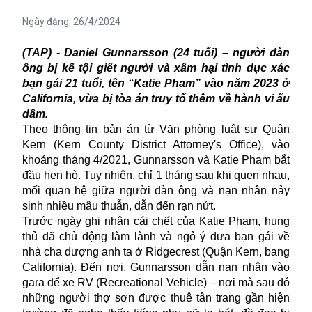
Ngày đăng:
26/4/2024
(TAP) - Daniel Gunnarsson (24 tuổi) – người đàn
ông bị kế tội giết người và xâm hại tình dục xác
bạn gái 21 tuổi, tên “Katie Pham” vào năm 2023 ở
California, vừa bị tòa án truy tố thêm về hành vi ấu
dâm.
Theo thông tin bản án từ Văn phòng luật sư Quận
Kern (Kern County District Attorney's Office), vào
khoảng tháng 4/2021, Gunnarsson và Katie Pham bắt
đầu hẹn hò. Tuy nhiên, chỉ 1 tháng sau khi quen nhau,
mối quan hệ giữa người đàn ông và nạn nhân nảy
sinh nhiều mâu thuẫn, dẫn đến rạn nứt.
Trước ngày ghi nhận cái chết của Katie Pham, hung
thủ đã chủ động làm lành và ngỏ ý đưa bạn gái về
nhà cha dượng anh ta ở Ridgecrest (Quận Kern, bang
California
). Đến nơi, Gunnarsson dẫn nạn nhân vào
gara để xe RV (Recreational Vehicle) – nơi mà sau đó
những người thợ sơn được thuê tân trang gần hiện