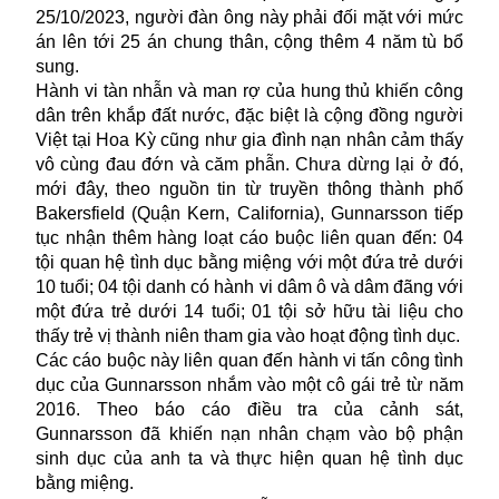
25/10/2023, người đàn ông này phải đối mặt với mức
án lên tới 25 án chung thân, cộng thêm 4 năm tù bổ
sung.
Hành vi tàn nhẫn và man rợ của hung thủ khiến công
dân trên khắp đất nước, đặc biệt là cộng đồng người
Việt tại
Hoa Kỳ
cũng như gia đình nạn nhân cảm thấy
vô cùng đau đớn và căm phẫn. Chưa dừng lại ở đó,
mới đây, theo nguồn tin từ truyền thông thành phố
Bakersfield (Quận Kern, California), Gunnarsson tiếp
tục nhận thêm hàng loạt cáo buộc liên quan đến: 04
tội quan hệ tình dục bằng miệng với một đứa trẻ dưới
10 tuổi; 04 tội danh có hành vi dâm ô và dâm đãng với
một đứa trẻ dưới 14 tuổi; 01 tội sở hữu tài liệu cho
thấy trẻ vị thành niên tham gia vào hoạt động tình dục.
Các cáo buộc này liên quan đến hành vi tấn công tình
dục của Gunnarsson nhắm vào một cô gái trẻ từ năm
2016. Theo báo cáo điều tra của cảnh sát,
Gunnarsson đã khiến nạn nhân chạm vào bộ phận
sinh dục của anh ta và thực hiện quan hệ tình dục
bằng miệng.