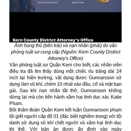
Ảnh hung thủ (bên trái) và nạn nhân (phải) do văn
phòng luật sư cung cấp (Nguồn: Kern County District
Attorney's Office)
Văn phòng luật sư Quận Kern cho biết, các nhân viên
điều tra đã tìm thấy dùng một chiếc rìu băng dài 24
inch tại hiện trường, vật dụng được Gunnarsson sử
dụng làm vũ khí, chém 10 nhát vào đầu, cổ và mặt bạn
gái. Sau khi nạn nhân tắt thở, Gunnarsson không
dừng lại mà còn tiến hành xâm hại tình dục xác Katie
Pham.
Bồi thẩm đoàn Quận Kern kết luận Gunnarsson
phạm
tội
giết người cấp độ 01 (đặc biệt nghiêm trọng) với tội
danh sử dụng vũ khí chết người và xâm hại tình dục
thi thể. Với bản án được ấn định vào ngày