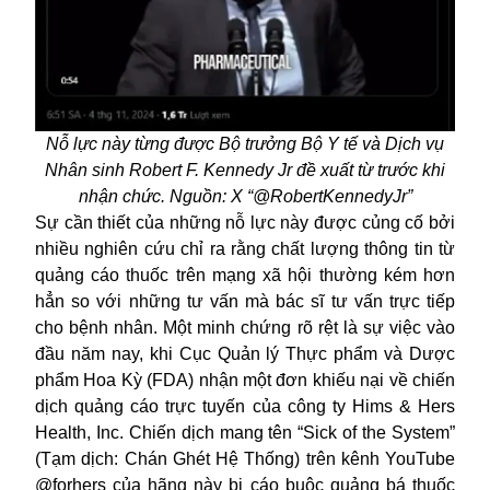
Nỗ lực này từng được Bộ trưởng Bộ Y tế và Dịch vụ
Nhân sinh Robert F. Kennedy Jr đề xuất từ trước khi
nhận chức. Nguồn: X “@RobertKennedyJr”
Sự cần thiết của những nỗ lực này được củng cố bởi
nhiều nghiên cứu chỉ ra rằng chất lượng thông tin từ
quảng cáo thuốc trên mạng xã hội thường kém hơn
hẳn so với những tư vấn mà bác sĩ tư vấn trực tiếp
cho bệnh nhân. Một minh chứng rõ rệt là sự việc vào
đầu năm nay, khi Cục Quản lý Thực phẩm và Dược
phẩm Hoa Kỳ (FDA) nhận một đơn khiếu nại về chiến
dịch quảng cáo trực tuyến của công ty Hims & Hers
Health, Inc. Chiến dịch mang tên “Sick of the System”
(Tạm dịch: Chán Ghét Hệ Thống) trên kênh YouTube
@forhers của hãng này bị cáo buộc quảng bá thuốc