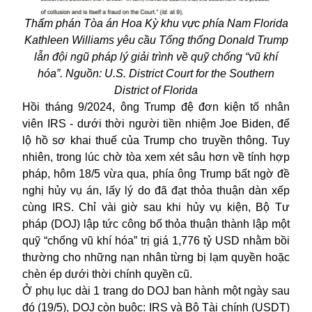
Thẩm phán Tòa án Hoa Kỳ khu vực phía Nam Florida
Kathleen Williams yêu cầu Tổng thống Donald Trump
lẫn đội ngũ pháp lý giải trình về quỹ chống “vũ khí
hóa”. Nguồn: U.S. District Court for the Southern
District of Florida
Hồi tháng 9/2024, ông Trump đệ đơn kiện tố nhân
viên IRS - dưới thời người tiền nhiệm Joe Biden, để
lộ hồ sơ khai thuế của Trump cho truyền thông. Tuy
nhiên, trong lúc chờ tòa xem xét sâu hơn về tính hợp
pháp, hôm 18/5 vừa qua, phía ông Trump bất ngờ đề
nghị hủy vụ án, lấy lý do đã đạt thỏa thuận dàn xếp
cùng IRS. Chỉ vài giờ sau khi hủy vụ kiện, Bộ Tư
pháp (DOJ) lập tức công bố thỏa thuận thành lập một
quỹ “chống vũ khí hóa” trị giá 1,776 tỷ USD nhằm bồi
thường cho những nạn nhân từng bị lạm quyền hoặc
chèn ép dưới thời chính quyền cũ.
Ở phụ lục dài 1 trang do DOJ ban hành một ngày sau
đó (19/5), DOJ còn buộc: IRS và Bộ Tài chính (USDT)