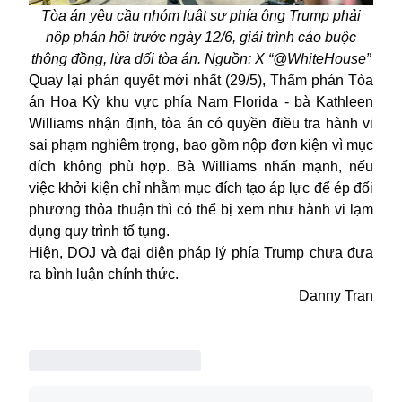
Tòa án yêu cầu nhóm luật sư phía ông Trump phải
nộp phản hồi trước ngày 12/6, giải trình cáo buộc
thông đồng, lừa dối tòa án. Nguồn: X “@WhiteHouse”
Quay lại phán quyết mới nhất (29/5), Thẩm phán Tòa
án Hoa Kỳ khu vực phía Nam Florida - bà Kathleen
Williams nhận định, tòa án có quyền điều tra hành vi
sai phạm nghiêm trọng, bao gồm nộp đơn kiện vì mục
đích không phù hợp. Bà Williams nhấn mạnh, nếu
việc khởi kiện chỉ nhằm mục đích tạo áp lực để ép đối
phương thỏa thuận thì có thể bị xem như hành vi lạm
dụng quy trình tố tụng.
Hiện, DOJ và đại diện pháp lý phía Trump chưa đưa
ra bình luận chính thức.
Danny Tran