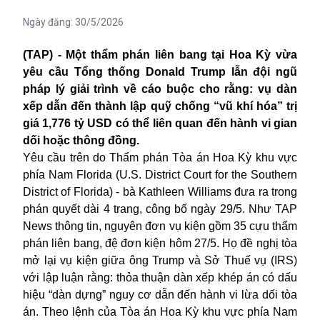
Ngày đăng:
30/5/2026
(TAP) - Một thẩm phán liên bang tại Hoa Kỳ vừa
yêu cầu Tổng thống Donald Trump lẫn đội ngũ
pháp lý giải trình về cáo buộc cho rằng: vụ dàn
xếp dẫn đến thành lập quỹ chống “vũ khí hóa” trị
giá 1,776 tỷ USD có thể liên quan đến hành vi gian
dối hoặc thông đồng.
Yêu cầu trên do Thẩm phán Tòa án Hoa Kỳ khu vực
phía Nam Florida (U.S. District Court for the Southern
District of Florida) - bà Kathleen Williams đưa ra trong
phán quyết dài 4 trang, công bố ngày 29/5. Như TAP
News thông tin, nguyên đơn vụ kiện gồm 35 cựu thẩm
phán liên bang, đệ đơn kiện hôm 27/5. Họ đề nghị tòa
mở lại vụ kiện giữa
ông Trump
và Sở Thuế vụ (IRS)
với lập luận rằng: thỏa thuận dàn xếp khép án có dấu
hiệu “dàn dựng” nguy cơ dẫn đến hành vi lừa dối tòa
án. Theo lệnh của Tòa án Hoa Kỳ khu vực phía Nam