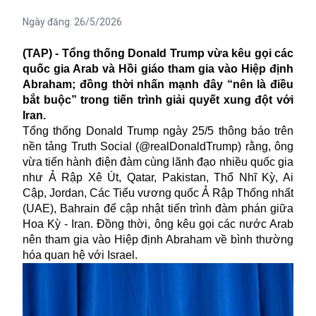
Ngày đăng:
26/5/2026
(TAP) - Tổng thống Donald Trump vừa kêu gọi các
quốc gia Arab và Hồi giáo tham gia vào Hiệp định
Abraham; đồng thời nhấn mạnh đây “nên là điều
bắt buộc” trong tiến trình giải quyết xung đột với
Iran.
Tổng thống Donald Trump ngày 25/5 thông báo trên
nền tảng Truth Social (@realDonaldTrump) rằng, ông
vừa tiến hành điện đàm cùng lãnh đạo nhiều quốc gia
như Ả Rập Xê Út, Qatar, Pakistan, Thổ Nhĩ Kỳ, Ai
Cập, Jordan, Các Tiểu vương quốc Ả Rập Thống nhất
(UAE), Bahrain để cập nhật tiến trình đàm phán giữa
Hoa Kỳ - Iran. Đồng thời, ông kêu gọi các nước Arab
nên tham gia vào Hiệp định Abraham về bình thường
hóa quan hệ với Israel.