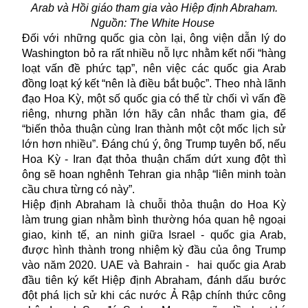
Arab và Hồi giáo tham gia vào Hiệp định Abraham.
Nguồn: The White House
Đối với những quốc gia còn lại, ông viện dẫn lý do
Washington bỏ ra rất nhiều nỗ lực nhằm kết nối “hàng
loạt vấn đề phức tạp”, nên việc các quốc gia Arab
đồng loạt ký kết “nên là điều bắt buộc”. Theo nhà lãnh
đạo Hoa Kỳ, một số quốc gia có thể từ chối vì vấn đề
riêng, nhưng phần lớn hãy cân nhắc tham gia, để
“biến thỏa thuận cùng Iran thành một cột mốc lịch sử
lớn hơn nhiều”. Đáng chú ý, ông Trump tuyên bố, nếu
Hoa Kỳ - Iran
đạt thỏa thuận chấm dứt xung đột thì
ông sẽ hoan nghênh Tehran gia nhập “liên minh toàn
cầu chưa từng có này”.
Hiệp định Abraham là chuỗi thỏa thuận do Hoa Kỳ
làm trung gian nhằm bình thường hóa quan hệ ngoại
giao, kinh tế, an ninh giữa Israel - quốc gia Arab,
được hình thành trong nhiệm kỳ đầu của ông Trump
vào năm 2020. UAE và Bahrain - hai quốc gia Arab
đầu tiên ký kết Hiệp định Abraham, đánh dấu bước
đột phá lịch sử khi các nước Ả Rập chính thức công