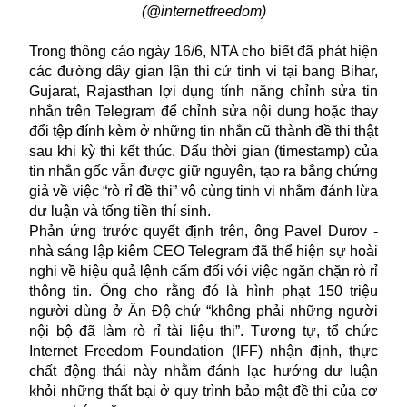
(@internetfreedom)
Trong thông cáo ngày 16/6, NTA cho biết đã phát hiện
các đường dây
gian lận
thi cử tinh vi tại bang Bihar,
Gujarat, Rajasthan lợi dụng tính năng chỉnh sửa tin
nhắn trên Telegram để chỉnh sửa nội dung hoặc thay
đổi tệp đính kèm ở những tin nhắn cũ thành đề thi thật
sau khi kỳ thi kết thúc. Dấu thời gian (timestamp) của
tin nhắn gốc vẫn được giữ nguyên, tạo ra bằng chứng
giả về việc “rò rỉ đề thi” vô cùng tinh vi nhằm đánh lừa
dư luận và tống tiền thí sinh.
Phản ứng trước quyết định trên, ông Pavel Durov -
nhà sáng lập kiêm CEO Telegram đã thể hiện sự hoài
nghi về hiệu quả lệnh cấm đối với việc ngăn chặn rò rỉ
thông tin. Ông cho rằng đó là hình phạt 150 triệu
người dùng ở Ấn Độ chứ “không phải những người
nội bộ đã làm rò rỉ tài liệu thi”. Tương tự, tổ chức
Internet Freedom Foundation (IFF) nhận định, thực
chất động thái này nhằm đánh lạc hướng dư luận
khỏi những thất bại ở quy trình bảo mật đề thi của cơ