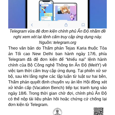
Telegram vừa đệ đơn kiện chính phủ Ấn Độ nhằm đề
nghị xem xét lại lệnh cấm truy cập ứng dụng này.
Nguồn: telegram.org
Theo văn bản do Thẩm phán Tejas Karia thuộc Tòa
án Tối cao New Delhi ban hành ngày 17/6, phía
Telegram đã đệ đơn kiện để “khiếu nại” lệnh hành
chính của Bộ Công nghệ Thông tin Ấn Độ (MeitY) về
việc tạm thời cấm truy cập ứng dụng. Tại phiên xử sơ
bộ, sau khi lắng nghe các lập luận từ luật sư hai bên,
Thẩm phán quyết định chuyển vụ án lên Hội đồng xét
xử khẩn cấp (Vacation Bench) tiếp tục tranh tụng vào
ngày 18/6. Trong thời gian chờ đợi, chính phủ Ấn Độ
có thể nộp tài liệu phản hồi hoặc chứng cứ chống lại
đơn kiện từ Telegram.