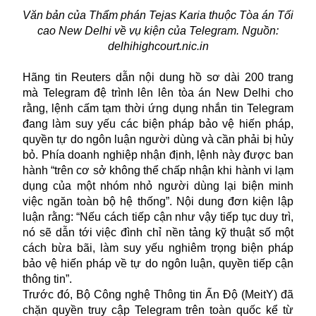
Văn bản của Thẩm phán Tejas Karia thuộc Tòa án Tối
cao New Delhi về vụ kiện của Telegram. Nguồn:
delhihighcourt.nic.in
Hãng tin Reuters dẫn nội dung hồ sơ dài 200 trang
mà Telegram đệ trình lên lên tòa án New Delhi cho
rằng, lệnh cấm tạm thời ứng dụng nhắn tin Telegram
đang làm suy yếu các biện pháp bảo vệ hiến pháp,
quyền tự do ngôn luận người dùng và cần phải bị hủy
bỏ. Phía doanh nghiệp nhận định, lệnh này được ban
hành “trên cơ sở không thể chấp nhận khi hành vi lạm
dụng của một nhóm nhỏ người dùng lại biện minh
việc ngăn toàn bộ hệ thống”. Nội dung đơn kiện lập
luận rằng: “Nếu cách tiếp cận như vậy tiếp tục duy trì,
nó sẽ dẫn tới việc đình chỉ nền tảng kỹ thuật số một
cách bừa bãi, làm suy yếu nghiêm trọng biện pháp
bảo vệ hiến pháp về tự do ngôn luận, quyền tiếp cận
thông tin”.
Trước đó, Bộ Công nghệ Thông tin Ấn Độ (MeitY) đã
chặn quyền truy cập Telegram trên toàn quốc kể từ