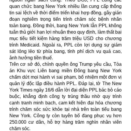
quan chức bang New York nhiều lần cung cấp thông
tin sai lệch về thời điểm triển khai hợp đồng, gây gián
đoạn nghiêm trọng tiến trình chăm sóc bệnh nhân
toàn bang. Đồng thời, bang New York lẫn PPL không
tuân thủ giới hạn lợi nhuận theo quy định, làm thất bại
mục tiêu tiết kiệm hàng trăm triệu USD cho chương
trình Medicaid. Ngoài ra, PPL còn lợi dụng sự giám
sát lỏng lẻo từ phía bang, tính phí dịch vụ quá cao,
ảnh hưởng tiền thuế.
Trên cơ sở đó, chính quyền ông Trump yêu cầu, Tòa
án Khu vực Liên bang miền Đông bang New York
chấm dứt mọi hành vi sai phạm, bổ nhiệm một đơn vị
quản lý độc lập điều hành PPL. Đáp lại, tờ The New
York Times ngày 16/6 dẫn lời đại diện PPL bác bỏ cáo
buộc, khẳng định công ty trúng thầu nhờ quy trình
cạnh tranh minh bạch, cam kết hiện đại hóa chương
trình chăm sóc sức khỏe tại nhà trên toàn tiểu bang
New York. Công ty còn tuyên bố đang phục vụ hơn
250.000 cư dân, hỗ trợ hàng trăm nghìn nhân viên
chăm sóc.