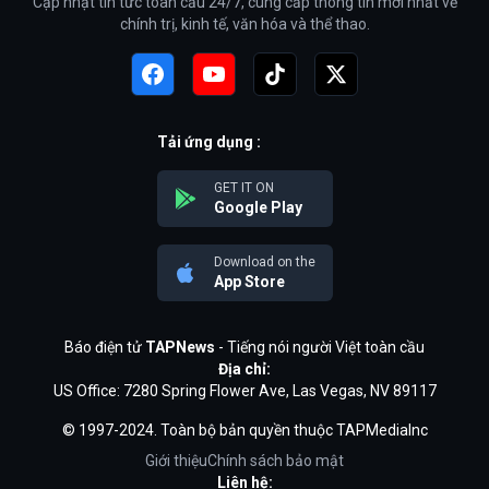
Cập nhật tin tức toàn cầu 24/7, cung cấp thông tin mới nhất về
chính trị, kinh tế, văn hóa và thể thao.
Tải ứng dụng :
GET IT ON
Google Play
Download on the
App Store
Báo điện tử
TAPNews
- Tiếng nói người Việt toàn cầu
Địa chỉ:
US Office: 7280 Spring Flower Ave, Las Vegas, NV 89117
© 1997-2024. Toàn bộ bản quyền thuộc TAPMediaInc
Giới thiệu
Chính sách bảo mật
Liên hệ: