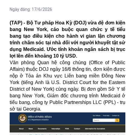
Ngày đăng:
17/6/2026
(TAP) - Bộ Tư pháp Hoa Kỳ (DOJ) vừa đệ đơn kiện
bang New York, cáo buộc quan chức y tế tiểu
bang tạo điều kiện cho hành vi gian lận chương
trình chăm sóc tại nhà đối với người khuyết tật sử
dụng Medicaid. Ước tính khoản ngân sách bị trục
lợi lên đến khoảng 10 tỷ USD.
Văn phòng Quan hệ công chúng (Office of Public
Affairs) thuộc DOJ ngày 16/6 thông tin, đơn kiện được
nộp ở Tòa án Khu vực Liên bang miền Đông New
York (tiếng Anh là U.S. District Court for the Eastern
District of New York) cùng ngày. Bị đơn gồm Sở Y tế
bang New York, Giám đốc chương trình Medicaid ở
tiểu bang, công ty Public Partnerships LLC (PPL) - trụ
sở tại Georgia.