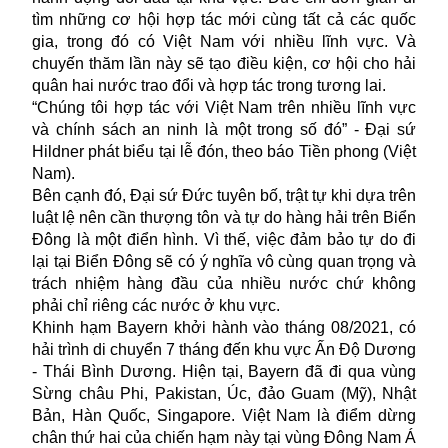
tìm những cơ hội hợp tác mới cùng tất cả các quốc
gia, trong đó có Việt Nam với nhiều lĩnh vực. Và
chuyến thăm lần này sẽ tạo điều kiện, cơ hội cho hải
quân hai nước trao đổi và hợp tác trong tương lai.
“Chúng tôi hợp tác với Việt Nam trên nhiều lĩnh vực
và chính sách an ninh là một trong số đó” - Đại sứ
Hildner phát biểu tại lễ đón, theo báo Tiền phong (Việt
Nam).
Bên cạnh đó, Đại sứ Đức tuyên bố, trật tự khi dựa trên
luật lệ nên cần thượng tôn và tự do hàng hải trên Biển
Đông là một điển hình. Vì thế, việc đảm bảo tự do đi
lại tại Biển Đông sẽ có ý nghĩa vô cùng quan trọng và
trách nhiệm hàng đầu của nhiều nước chứ không
phải chỉ riêng các nước ở khu vực.
Khinh hạm Bayern khởi hành vào tháng 08/2021, có
hải trình di chuyển 7 tháng đến khu vực Ấn Độ Dương
- Thái Bình Dương. Hiện tại, Bayern đã đi qua vùng
Sừng châu Phi, Pakistan, Úc, đảo Guam (Mỹ), Nhật
Bản, Hàn Quốc, Singapore. Việt Nam là điểm dừng
chân thứ hai của chiến hạm này tại vùng Đông Nam Á