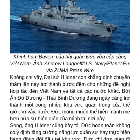
Khinh hạm Bayern của hải quân Đức vừa cập cảng
Việt Nam. Ảnh: Andrew Langholf/U.S. Navy/Planet Pix
via ZUMA Press Wire
Không chỉ vậy, Đại sứ Hildner còn khẳng định chuyến
thăm lần này trở thành bước đệm cho những đề nghị
hợp tác đến Việt Nam và tất cả các nước khác. Bởi
Ấn Độ Dương -
Thái Bình Dương
đang ngày càng trở
thành một trong nhiều khu vực quan trọng của thế
giới. Vì vậy, nước Đức mong muốn thể hiện mạnh mẽ
hơn nữa sự hiện diện của mình tại nơi này.
Song, ông Hildner cũng bày tỏ, Đức hoàn toàn không
có ý định tăng cường năng lực quân sự hay thực hiện
hành động đối đầu tại khu vực. Đức chỉ đơn giản đi