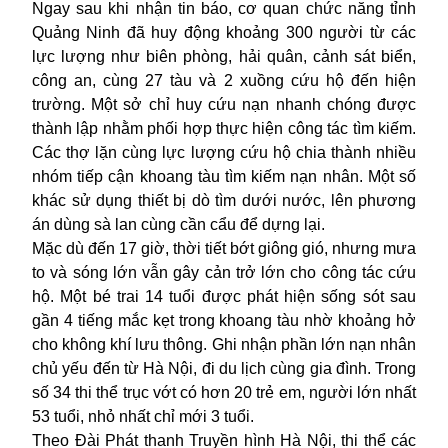
Ngay sau khi nhận tin báo, cơ quan chức năng tỉnh
Quảng Ninh đã huy động khoảng 300 người từ các
lực lượng như biên phòng, hải quân, cảnh sát biển,
công an, cùng 27 tàu và 2 xuồng cứu hộ đến hiện
trường. Một sở chỉ huy cứu nạn nhanh chóng được
thành lập nhằm phối hợp thực hiện công tác tìm kiếm.
Các thợ lặn cùng lực lượng cứu hộ chia thành nhiều
nhóm tiếp cận khoang tàu tìm kiếm nạn nhân. Một số
khác sử dụng thiết bị dò tìm dưới nước, lên phương
án dùng sà lan cùng cần cẩu để dựng lại.
Mặc dù đến 17 giờ, thời tiết bớt giông gió, nhưng mưa
to và sóng lớn vẫn gây cản trở lớn cho công tác cứu
hộ. Một bé trai 14 tuổi được phát hiện sống sót sau
gần 4 tiếng mắc kẹt trong khoang tàu nhờ khoảng hở
cho không khí lưu thông. Ghi nhận phần lớn nạn nhân
chủ yếu đến từ Hà Nội, đi du lịch cùng gia đình. Trong
số 34 thi thể trục vớt có hơn 20 trẻ em, người lớn nhất
53 tuổi, nhỏ nhất chỉ mới 3 tuổi.
Theo Đài Phát thanh Truyền hình Hà Nội, thi thể các