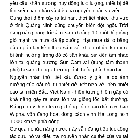
yêu cầu khẩn trương huy động lực lượng, thiết bị để
tìm kiếm nạn nhân và điều tra nguyên nhân vụ việc.
Cùng thời điểm xảy ra tai nạn, thời tiết nhiều khu vực
ở tỉnh Quảng Ninh cũng chuyển biến đột ngột. Trời
đang nắng bỗng tối sầm, sau khoảng 10 phút thì giông
gió mạnh và mưa đá ập xuống. Hạt mưa đá to bằng
đầu ngón tay kèm theo sấm sét khiến nhiều khu vực
bị ảnh hưởng, trong đó có sân khấu sự kiện âm nhạc
lớn tại quảng trường Sun Carnival (trung tâm thành
phố) bị sập khung, chương trình buộc phải hoãn lại.
Nguyên nhân thời tiết xấu được lý giải là do ảnh
hưởng của dải hội tụ nhiệt đới kết hợp với nền nhiệt
cao tại miền Bắc, Việt Nam - hiện tượng hiếm gặp có
khả năng gây ra mưa lớn và giông lốc bất thường.
Đáng chú ý, hiện tượng không liên quan đến cơn bão
Wipha, vốn đang hoạt động cách vịnh Hạ Long hơn
1.000 km về phía đông.
Cơ quan chức năng nước này vẫn đang tiếp tục công
tác cứu hộ và điều tra nguyên nhân cụ thể của vụ tai