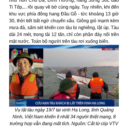
như hòn Chó Đá, Đỉnh Hương, hang Sửng Sốt, đảo
Ti Tốp,... rồi quay về bờ cùng ngày. Tuy nhiên, khi đến
khu vực phía đông hang Đầu Gỗ - tức khoảng 13 giờ
30, thời tiết bất ngờ chuyển xấu. Giông gió mạnh kèm
mưa đá, sấm sét khiến con tàu bị nghiêng, lật úp. Tàu
dài 24 mét, trọng tải 12 tấn, chỉ còn phần đáy nổi trên
mặt nước. Toàn bộ người trên tàu rơi xuống biển.
Vụ lật tàu ngày 19/7 tại vịnh Hạ Long, tỉnh Quảng
Ninh, Việt Nam khiến ít nhất 34 người thiệt mạng, 8
trường hợp vẫn đang mất tích. Nguồn: Cắt từ clip VTV