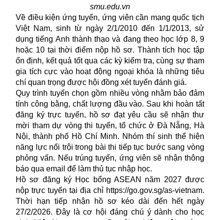
smu.edu.vn
Về điều kiện ứng tuyển, ứng viên cần mang quốc tịch
Việt Nam, sinh từ ngày 2/1/2010 đến 1/1/2013, sử
dụng tiếng Anh thành thạo và đang theo học lớp 8, 9
hoặc 10 tại thời điểm nộp hồ sơ. Thành tích học tập
ổn định, kết quả tốt qua các kỳ kiểm tra, cùng sự tham
gia tích cực vào hoạt động ngoại khóa là những tiêu
chí quan trọng được hội đồng xét tuyển đánh giá.
Quy trình tuyển chọn gồm nhiều vòng nhằm bảo đảm
tính công bằng, chất lượng đầu vào. Sau khi hoàn tất
đăng ký trực tuyến, hồ sơ đạt yêu cầu sẽ nhận thư
mời tham dự vòng thi tuyển, tổ chức ở Đà Nẵng, Hà
Nội, thành phố Hồ Chí Minh. Nhóm thí sinh thể hiện
năng lực nổi trội trong bài thi tiếp tục bước sang vòng
phỏng vấn. Nếu trúng tuyển, ứng viên sẽ nhận thông
báo qua email để làm thủ tục nhập học.
Hồ sơ đăng ký Học bổng ASEAN năm 2027 được
nộp trực tuyến tại địa chỉ https://go.gov.sg/as-vietnam.
Thời hạn tiếp nhận hồ sơ kéo dài đến hết ngày
27/2/2026. Đây là cơ hội đáng chú ý dành cho học