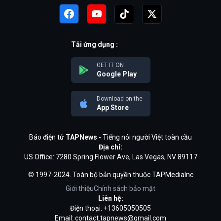
Tải ứng dụng :
GET IT ON
Google Play
Download on the
App Store
Báo điện tử
TAPNews
- Tiếng nói người Việt toàn cầu
Địa chỉ:
US Office: 7280 Spring Flower Ave, Las Vegas, NV 89117
© 1997-2024. Toàn bộ bản quyền thuộc TAPMediaInc
Giới thiệu
Chính sách bảo mật
Liên hệ:
Điện thoại: +13605050505
Email:
contact.tapnews@gmail.com