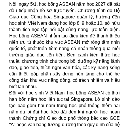
Nội, ngày 5/1, học bổng ASEAN năm học 2027 đã bắt
đầu tiếp nhận hồ sơ trực tuyến. Chương trình do Bộ
Giáo dục Cộng hòa Singapore quản lý, hướng đến
học sinh Việt Nam đang học lớp 8, 9 hoặc 10, sở hữu
thành tích học tập nổi bật cùng năng lực toàn diện.
Học bổng ASEAN nhằm tạo điều kiện để thanh thiếu
niên ưu tú thuộc khu vực ASEAN mở rộng tầm nhìn
quốc tế, phát triển tiềm năng cá nhân thông qua môi
trường giáo dục tiên tiến. Bên cạnh kiến thức học
thuật, chương trình chú trọng bồi dưỡng kỹ năng lãnh
đạo, giao tiếp, thích nghi văn hóa, các kỹ năng sống
cần thiết, góp phần xây dựng nền tảng cho thế hệ
công dân khu vực năng động, có trách nhiệm và hiểu
biết lẫn nhau.
Đối với học sinh Việt Nam, học bổng ASEAN có thời
hạn bốn năm học liên tục tại Singapore. Lộ trình đào
tạo bao gồm hai năm trung học phổ thông thêm hai
năm dự bị đại học, kéo dài đến khi người học hoàn
thành Chứng chỉ Giáo dục phổ thông bậc cao GCE
“A” hoặc văn bằng tương đương theo quy định của hệ