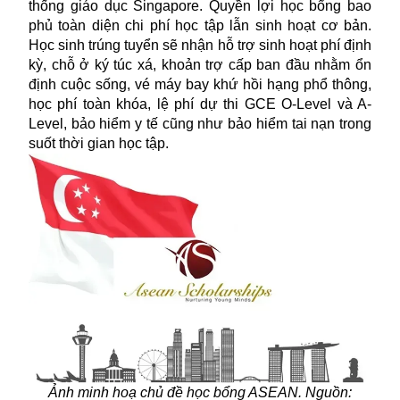
thống giáo dục Singapore. Quyền lợi
học bổng
bao
phủ toàn diện chi phí học tập lẫn sinh hoạt cơ bản.
Học sinh trúng tuyển sẽ nhận hỗ trợ sinh hoạt phí định
kỳ, chỗ ở ký túc xá, khoản trợ cấp ban đầu nhằm ổn
định cuộc sống, vé máy bay khứ hồi hạng phổ thông,
học phí toàn khóa, lệ phí dự thi GCE O-Level và A-
Level, bảo hiểm y tế cũng như bảo hiểm tai nạn trong
suốt thời gian học tập.
Ảnh minh hoạ chủ đề học bổng ASEAN. Nguồn: