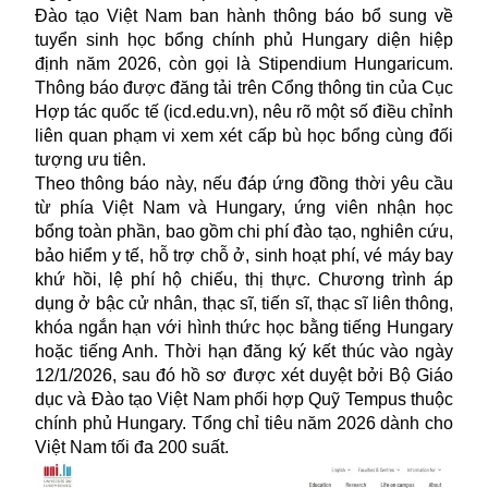
Đào tạo Việt Nam ban hành thông báo bổ sung về
tuyển sinh học bổng chính phủ Hungary diện hiệp
định năm 2026, còn gọi là Stipendium Hungaricum.
Thông báo được đăng tải trên Cổng thông tin của Cục
Hợp tác quốc tế (icd.edu.vn), nêu rõ một số điều chỉnh
liên quan phạm vi xem xét cấp bù học bổng cùng đối
tượng ưu tiên.
Theo thông báo này, nếu đáp ứng đồng thời yêu cầu
từ phía Việt Nam và Hungary, ứng viên nhận học
bổng toàn phần, bao gồm chi phí đào tạo, nghiên cứu,
bảo hiểm y tế, hỗ trợ chỗ ở, sinh hoạt phí, vé máy bay
khứ hồi, lệ phí hộ chiếu, thị thực. Chương trình áp
dụng ở bậc cử nhân, thạc sĩ, tiến sĩ, thạc sĩ liên thông,
khóa ngắn hạn với hình thức học bằng tiếng Hungary
hoặc tiếng Anh. Thời hạn đăng ký kết thúc vào ngày
12/1/2026, sau đó hồ sơ được xét duyệt bởi Bộ Giáo
dục và Đào tạo Việt Nam phối hợp Quỹ Tempus thuộc
chính phủ Hungary. Tổng chỉ tiêu năm 2026 dành cho
Việt Nam tối đa 200 suất.