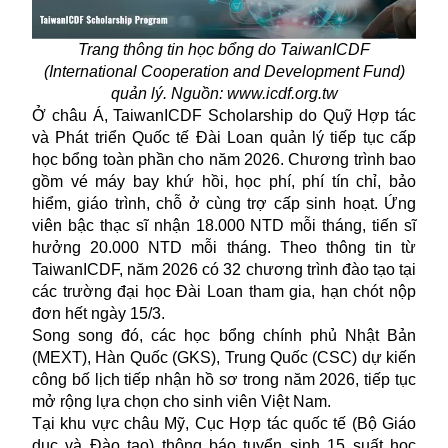
Trang thông tin học bổng do TaiwanICDF
(International Cooperation and Development Fund)
quản lý. Nguồn: www.icdf.org.tw
Ở châu Á, TaiwanICDF Scholarship do Quỹ Hợp tác
và Phát triển Quốc tế Đài Loan quản lý tiếp tục cấp
học bổng toàn phần cho năm 2026. Chương trình bao
gồm vé máy bay khứ hồi, học phí, phí tín chỉ, bảo
hiểm, giáo trình, chỗ ở cùng trợ cấp sinh hoạt. Ứng
viên bậc thạc sĩ nhận 18.000 NTD mỗi tháng, tiến sĩ
hưởng 20.000 NTD mỗi tháng. Theo thông tin từ
TaiwanICDF, năm 2026 có 32 chương trình đào tạo tại
các trường đại học Đài Loan tham gia, hạn chót nộp
đơn hết ngày 15/3.
Song song đó, các học bổng chính phủ Nhật Bản
(MEXT), Hàn Quốc (GKS), Trung Quốc (CSC) dự kiến
công bố lịch tiếp nhận hồ sơ trong năm 2026, tiếp tục
mở rộng lựa chọn cho sinh viên Việt Nam.
Tại khu vực châu Mỹ, Cục Hợp tác quốc tế (Bộ Giáo
dục và Đào tạo) thông báo tuyển sinh 15 suất học