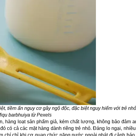
iệt, tiềm ẩn nguy cơ gây ngộ độc, đặc biệt nguy hiểm với trẻ nh
iqu barbhuiya
từ Pexels
ẩn, hàng loạt sản phẩm giả, kém chất lượng, không bảo đảm a
 đó có cả các mặt hàng dành riêng trẻ nhỏ. Đáng lo ngại, nhi
hậm chí chỉ khi cơ quan chức năng nước ngoài phát đi cảnh bá