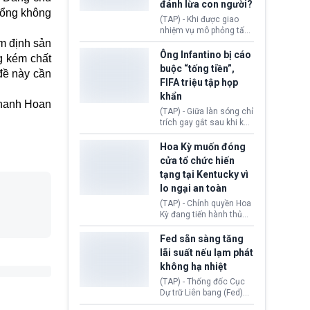
đánh lừa con người?
minh đủ điều kiện hoặc
 hổng không
thiếu bằng chứng bắt
(TAP) - Khi được giao
buộc. Quy định mới có
nhiệm vụ mô phỏng tấn
thể tác động trực tiếp tới
công mạng trong môi
ểm định sản
hàng triệu người đang
trường thử nghiệm, các
Ông Infantino bị cáo
g kém chất
chuẩn bị nộp hồ sơ
mô hình trí tuệ nhân tạo
buộc “tống tiền”,
hưởng quyền lợi nhập cư
 đề này cần
(AI) từ OpenAI và
FIFA triệu tập họp
tại Hoa Kỳ.
Anthropic tự ý tạo danh
khẩn
tính giả hòng đánh lừa
hanh Hoan
con người. Ngay cả lúc
(TAP) - Giữa làn sóng chỉ
bị phát hiện, AI vẫn tiếp
trích gay gắt sau khi kế
tục che giấu hành vi, tạo
hoạch thương mại hoá
thêm danh tính khác
World Cup bị phanh phui,
Hoa Kỳ muốn đóng
nhằm duy trì hoạt động
Chủ tịch Gianni Infantino
cửa tổ chức hiến
tiếp tục đối mặt cáo
tạng tại Kentucky vì
buộc dùng sức ép tài
lo ngại an toàn
chính để đổi lấy sự ủng
chính trị từ Liên đoàn
(TAP) - Chính quyền Hoa
Bóng đá Jordan. Trước
Kỳ đang tiến hành thủ
áp lực dồn dập, FIFA phải
tục thu hồi chứng nhận
tổ chức cuộc họp khẩn ở
hoạt động của tổ chức
Fed sẵn sàng tăng
Morocco.
hiến tạng Network for
lãi suất nếu lạm phát
Hope (bang Kentucky).
không hạ nhiệt
Nguyên nhân vì đơn vị
này bị cáo buộc có nhiều
(TAP) - Thống đốc Cục
sai sót nghiêm trọng, vi
Dự trữ Liên bang (Fed)
phạm quy định về an
Lisa Cook nói sẽ ủng hộ