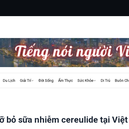
Du Lịch
Giải Trí
Đời Sống
Ẩm Thực
Sức Khỏe
Di Trú
Buôn Ch
ỡ bỏ sữa nhiễm cereulide tại Việ