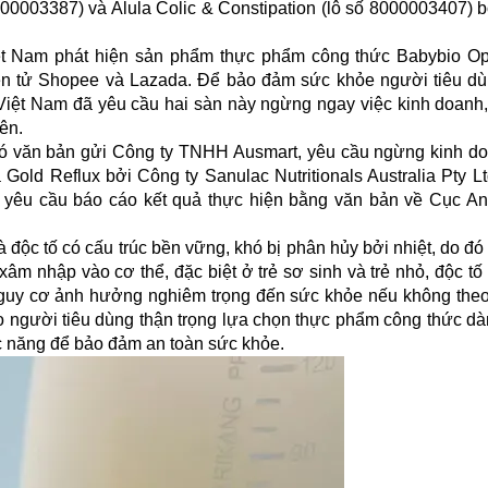
000003387) và Alula Colic & Constipation (lô số 8000003407) b
ệt Nam phát hiện sản phẩm thực phẩm công thức Babybio O
ện tử Shopee và Lazada. Để bảo đảm sức khỏe người tiêu dù
 Việt Nam đã yêu cầu hai sàn này ngừng ngay việc kinh doanh,
ên.
ó văn bản gửi Công ty TNHH Ausmart, yêu cầu ngừng kinh d
Gold Reflux bởi Công ty Sanulac Nutritionals Australia Pty Lt
 yêu cầu báo cáo kết quả thực hiện bằng văn bản về Cục An
 độc tố có cấu trúc bền vững, khó bị phân hủy bởi nhiệt, do đó 
âm nhập vào cơ thể, đặc biệt ở trẻ sơ sinh và trẻ nhỏ, độc tố
guy cơ ảnh hưởng nghiêm trọng đến sức khỏe nếu không theo d
 người tiêu dùng thận trọng lựa chọn thực phẩm công thức dàn
ức năng để bảo đảm an toàn sức khỏe.