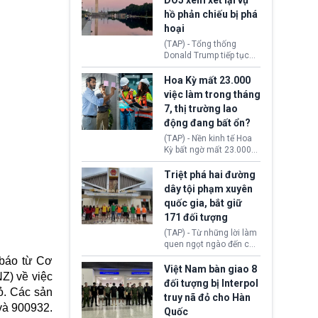
DOJ xem xét lại vụ
thường chưa xác định
hồ phản chiếu bị phá
(UAP). Những tài liệu này
hoại
bao gồm hình ảnh,
video, báo cáo từ nhiều
(TAP) - Tổng thống
cơ quan khác nhau như
Donald Trump tiếp tục
Cục Điều tra Liên bang
cho rằng, hồ phản chiếu
(FBI), Cơ quan Tình báo
trước Đài tưởng niệm
Hoa Kỳ mất 23.000
Trung ương (CIA) và Bộ
Lincoln bị phá hoại. Lãnh
việc làm trong tháng
Ngoại giao (DOS).
đạo Nhà Trắng yêu cầu
7, thị trường lao
Bộ Tư pháp (DOJ) xem
động đang bất ổn?
xét lại quyết định hủy
truy tố những cá nhân bị
(TAP) - Nền kinh tế Hoa
nghi ngờ làm hư hại
Kỳ bất ngờ mất 23.000
công trình.
việc làm vào tháng 7,
cho thấy thị trường lao
Triệt phá hai đường
động có dấu hiệu suy
dây tội phạm xuyên
yếu sau thời gian duy trì
quốc gia, bắt giữ
tương đối ổn định suốt
171 đối tượng
nửa năm 2026.
(TAP) - Từ những lời làm
quen ngọt ngào đến các
“sàn vàng ảo”, bất động
 báo từ Cơ
sản trực tuyến cùng
Việt Nam bàn giao 8
Z) về việc
đường dây đánh bạc quy
đối tượng bị Interpol
mô lớn, hai tổ chức tội
hỏ. Các sản
truy nã đỏ cho Hàn
phạm xuyên quốc gia đã
và 900932.
Quốc
dựng lên mạng lưới hoạt