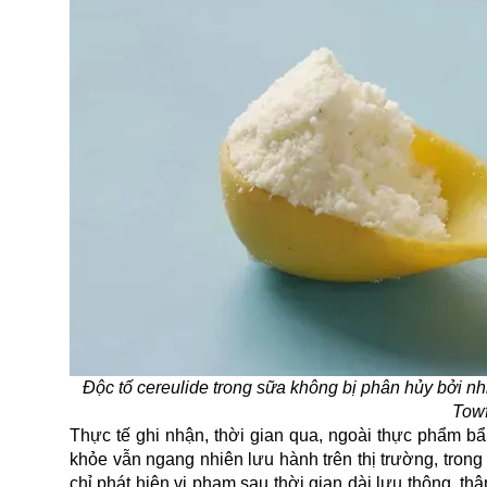
Độc tố cereulide trong sữa không bị phân hủy bởi nh
Towf
Thực tế ghi nhận, thời gian qua, ngoài thực phẩm b
khỏe vẫn ngang nhiên lưu hành trên thị trường, trong
chỉ phát hiện vi phạm sau thời gian dài lưu thông, t