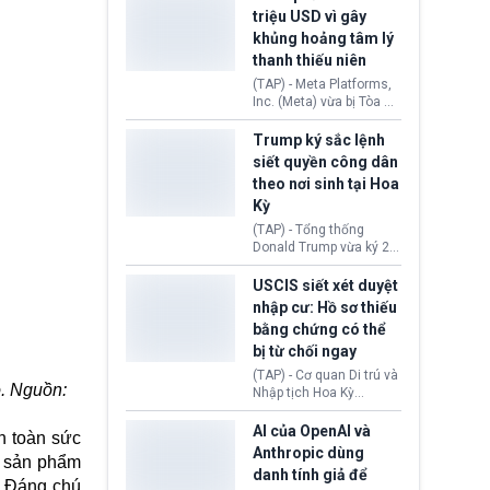
cùng lệnh cấm công
khẳng định chưa có bất
triệu USD vì gây
nghệ gần đây từ phía
kỳ thỏa thuận nào.
khủng hoảng tâm lý
Washington.
Tehran cho rằng, Hoa Kỳ
thanh thiếu niên
chỉ đang dàn dựng “màn
kịch ngoại giao” để xoa
(TAP) - Meta Platforms,
dịu căng thẳng.
Inc. (Meta) vừa bị Tòa án
bang New Mexico yêu
cầu đóng góp 567 triệu
Trump ký sắc lệnh
USD vào một quỹ khắc
siết quyền công dân
phục hậu quả. Quyết
theo nơi sinh tại Hoa
định này diễn ra sau khi
Kỳ
toà xác định, những nền
tảng mạng xã hội
(TAP) - Tổng thống
(Facebook, Instagram)
Donald Trump vừa ký 2
thuộc công ty gây ra
sắc lệnh hành pháp mới
cuộc khủng hoảng sức
nhằm siết chặt chính
USCIS siết xét duyệt
khỏe tâm thần ở thanh
sách quyền công dân
nhập cư: Hồ sơ thiếu
thiếu niên.
theo nơi sinh. Động thái
bằng chứng có thể
diễn ra sau khi Tòa án
bị từ chối ngay
Tối cao Hoa Kỳ
(SCOTUS) hôm 30/7
(TAP) - Cơ quan Di trú và
tuyên bố bác bỏ, ngăn
ỏ. Nguồn:
Nhập tịch Hoa Kỳ
chính quyền thực hiện
(USCIS) vừa thay đổi quy
chính sách này.
trình xét duyệt hồ sơ
AI của OpenAI và
n toàn sức
nhập cư, trao quyền cho
Anthropic dùng
ều sản phẩm
viên chức từ chối ngay
danh tính giả để
những đơn không chứng
o. Đáng chú