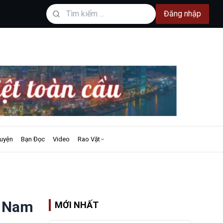
Đăng nhập
uyện
Bạn Đọc
Video
Rao Vặt
t Nam
MỚI NHẤT