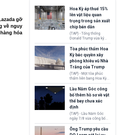
Hoa Kỳ áp thuế 15%
lên vật liệu quan
 Lazada gỡ
trọng trong sản xuất
ng về nguy
chip bán dẫn
t hàng hóa
(TAP) - Tổng thống
Donald Trump vừa ký
sắc lệnh áp thuế bổ
sung 15% cùng cơ chế
Tòa phúc thẩm Hoa
giá sàn nhập khẩu
Kỳ bác quyền xây
nghiêm ngặt đối với
phòng khiêu vũ Nhà
polysilicon và các sản
Trắng của Trump
phẩm hạ nguồn. Quyết
định này nhằm khôi
(TAP) - Một tòa phúc
phục chuỗi cung ứng
thẩm liên bang Hoa Kỳ
công nghệ, năng lượng
vừa phán quyết, chính
mặt trời nội địa trước sự
quyền Tổng thống
Lầu Năm Góc công
thống trị của Trung
Donald Trump không có
bố thêm hồ sơ về vật
Quốc.
quyền tự ý xây phòng
thể bay chưa xác
khiêu vũ mới rộng
định
khoảng 90.000 feet
vuông tại khu vực Cánh
(TAP) - Lầu Năm Góc
Đông Nhà Trắng.
ngày 7/8 vừa công bố
thêm 41 hồ sơ liên quan
đến UFO hay còn được
Ông Trump yêu cầu
gọi là hiện tượng bất