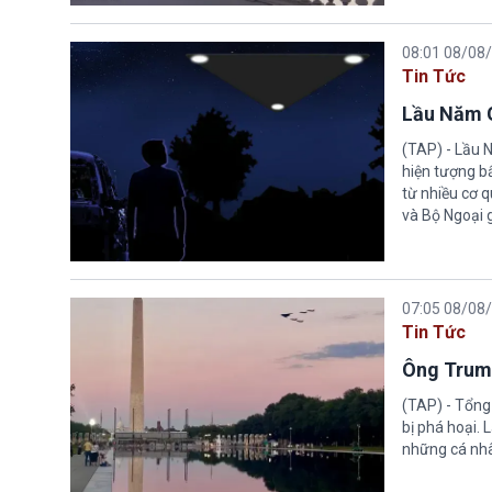
08:01 08/08
Tin Tức
Lầu Năm G
(TAP) - Lầu 
hiện tượng b
từ nhiều cơ 
và Bộ Ngoại 
07:05 08/08
Tin Tức
Ông Trump
(TAP) - Tổng
bị phá hoại.
những cá nhâ