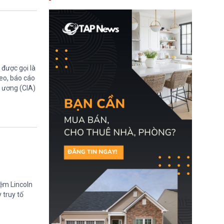
nay, người mắc viêm
gan B hoặc viêm gan C
sẽ không còn bị mặc
định không đáp ứng tiêu
chuẩn sức khỏe chỉ vì
chi phí điều trị khi nộp hồ
sơ xin visa cư trú.
được gọi là
eo, báo cáo
g ương (CIA)
iệm Lincoln
 truy tố