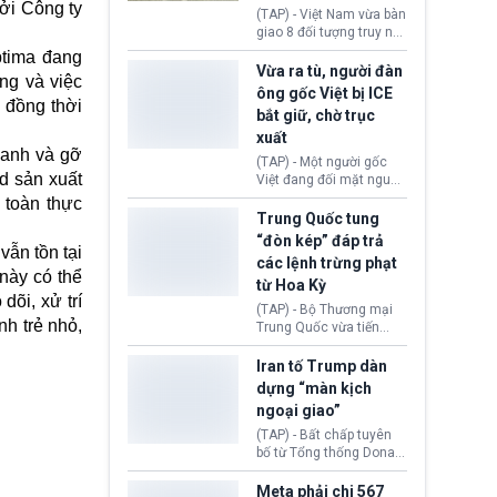
ởi Công ty
động tại Việt Nam và
(TAP) - Việt Nam vừa bàn
Lào, lôi kéo hàng nghìn
giao 8 đối tượng truy nã
người tham gia, luân
đỏ Interpol cho lực lượng
ptima đang
chuyển dòng tiền qua
chức năng Hàn Quốc.
Vừa ra tù, người đàn
ng và việc
nhiều lớp tài khoản. Sau
Nhóm này bị xác định
ông gốc Việt bị ICE
hơn 2 tuần phối hợp truy
lừa đảo 619 nạn nhân,
 đồng thời
bắt giữ, chờ trục
xét, lực lượng chức năng
chiếm đoạt hơn 17,7 tỷ
hai nước đã bắt giữ 171
xuất
KRW.
đối tượng.
oanh và gỡ
(TAP) - Một người gốc
d sản xuất
Việt đang đối mặt nguy
cơ bị trục xuất khỏi Hoa
 toàn thực
Kỳ sau khi đã chấp hành
Trung Quốc tung
xong bản án liên quan
“đòn kép” đáp trả
vẫn tồn tại
đến tội ác từ hơn 30
các lệnh trừng phạt
năm trước tại California.
 này có thể
từ Hoa Kỳ
õi, xử trí
(TAP) - Bộ Thương mại
h trẻ nhỏ,
Trung Quốc vừa tiến
hành áp đặt lệnh trừng
phạt lên hàng loạt thực
Iran tố Trump dàn
thể và siết chặt kiểm
dựng “màn kịch
soát xuất khẩu máy bay
ngoại giao”
không người lái (UAV)
sang Hoa Kỳ. Động thái
(TAP) - Bất chấp tuyên
này nhằm đáp trả các
bố từ Tổng thống Donald
biện pháp hạn chế
Trump về tiến trình đàm
thương mại, áp thuế mới
phán hòa bình, Iran
Meta phải chi 567