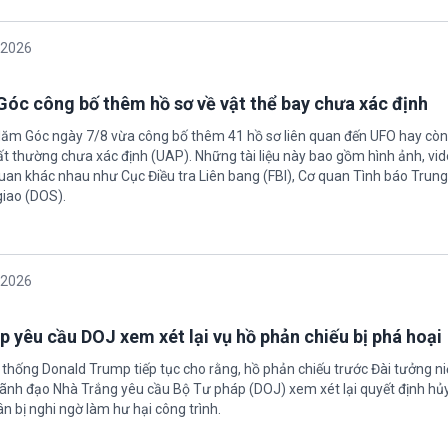
/2026
óc công bố thêm hồ sơ về vật thể bay chưa xác định
Năm Góc ngày 7/8 vừa công bố thêm 41 hồ sơ liên quan đến UFO hay còn 
ất thường chưa xác định (UAP). Những tài liệu này bao gồm hình ảnh, vid
quan khác nhau như Cục Điều tra Liên bang (FBI), Cơ quan Tình báo Trun
giao (DOS).
/2026
 yêu cầu DOJ xem xét lại vụ hồ phản chiếu bị phá hoại
 thống Donald Trump tiếp tục cho rằng, hồ phản chiếu trước Đài tưởng n
 Lãnh đạo Nhà Trắng yêu cầu Bộ Tư pháp (DOJ) xem xét lại quyết định hủy
n bị nghi ngờ làm hư hại công trình.