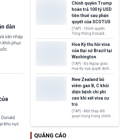
toàn y tế.
tăng lãi suất nếu lạm
Chính quyền Trump
phát ở Hoa Kỳ không tiếp
hoàn trả 100 tỷ USD
tục giảm trong thời gian
tiền thuế sau phán
tới.
quyết của SCOTUS
án dẫn
(TAP) - Chính quyền
Tổng thống Donald
giá sàn nhập
Trump đã hoàn trả
m khôi phục
khoảng 100 tỷ USD thuế
Hoa Kỳ thu hồi visa
quan từng thu theo Đạo
uốc.
của Đại sứ Brazil tại
luật Quyền hạn Kinh tế
Washington
Khẩn cấp Quốc tế
(IEEPA). Động thái này
(TAP) - Bộ Ngoại giao
diễn ra sau phán quyết
Hoa Kỳ vừa quyết định
hồi tháng 2 bởi Tòa án
thu hồi thị thực (visa)
Tối cao Hoa Kỳ
của bà Maria Luiza
New Zealand bỏ
(SCOTUS) khi tuyên bố,
Ribeiro Viotti - Đại sứ
viêm gan B, C khỏi
việc áp thuế diện rộng là
Brazil tại Washington.
diện bệnh chi phí
hoàn toàn bất hợp pháp.
Động thái trên diễn ra
của
cao khi xét visa cư
trong bối cảnh tranh
chấp ngoại giao giữa
trú
chính quyền Tổng thống
(TAP) - Một thay đổi
Donald Trump và chính
quan trọng trong chính
g Donald
phủ cánh tả Tổng thống
sách nhập cư của New
Brazil Luiz Inácio Lula
ại khu vực
Zealand đang mở ra
da Silva đang leo thang
thêm cơ hội cho nhiều
gay gắt.
QUẢNG CÁO
người muốn định cư. Từ