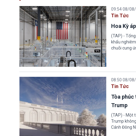
09:54 08/08
Tin Tức
Hoa Kỳ áp
(TAP) - Tổng
khẩu nghiêm 
chuỗi cung ứn
08:50 08/08
Tin Tức
Tòa phúc 
Trump
(TAP) - Một 
Trump không 
Cánh Đông N