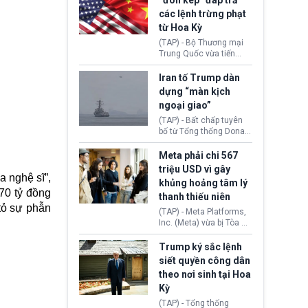
“đòn kép” đáp trả
đến tội ác từ hơn 30
các lệnh trừng phạt
năm trước tại California.
từ Hoa Kỳ
(TAP) - Bộ Thương mại
Trung Quốc vừa tiến
hành áp đặt lệnh trừng
phạt lên hàng loạt thực
Iran tố Trump dàn
thể và siết chặt kiểm
dựng “màn kịch
soát xuất khẩu máy bay
ngoại giao”
không người lái (UAV)
sang Hoa Kỳ. Động thái
(TAP) - Bất chấp tuyên
này nhằm đáp trả các
bố từ Tổng thống Donald
biện pháp hạn chế
Trump về tiến trình đàm
thương mại, áp thuế mới
phán hòa bình, Iran
Meta phải chi 567
cùng lệnh cấm công
khẳng định chưa có bất
triệu USD vì gây
nghệ gần đây từ phía
kỳ thỏa thuận nào.
 nghệ sĩ”,
khủng hoảng tâm lý
Washington.
Tehran cho rằng, Hoa Kỳ
70 tỷ đồng
thanh thiếu niên
chỉ đang dàn dựng “màn
tỏ sự phẫn
kịch ngoại giao” để xoa
(TAP) - Meta Platforms,
dịu căng thẳng.
Inc. (Meta) vừa bị Tòa án
bang New Mexico yêu
cầu đóng góp 567 triệu
Trump ký sắc lệnh
USD vào một quỹ khắc
siết quyền công dân
phục hậu quả. Quyết
theo nơi sinh tại Hoa
định này diễn ra sau khi
Kỳ
toà xác định, những nền
tảng mạng xã hội
(TAP) - Tổng thống