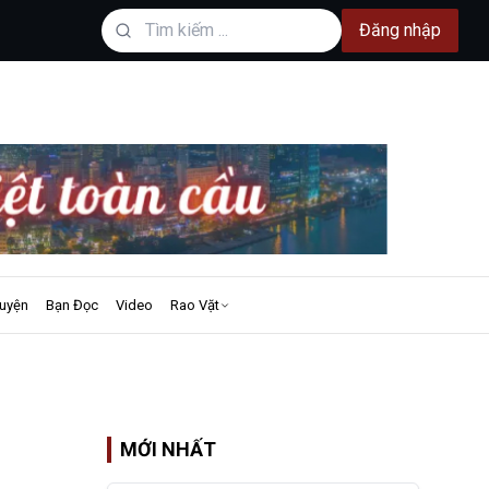
Đăng nhập
uyện
Bạn Đọc
Video
Rao Vặt
MỚI NHẤT