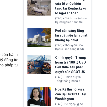
nhằm duy trì hoạt động
Chủ tịch Gianni Infantino
cửa tổ chức hiến
tiếp tục đối mặt cáo
tạng tại Kentucky vì
buộc dùng sức ép tài
lo ngại an toàn
chính để đổi lấy sự ủng
chính trị từ Liên đoàn
(TAP) - Chính quyền Hoa
Bóng đá Jordan. Trước
Kỳ đang tiến hành thủ
áp lực dồn dập, FIFA phải
tục thu hồi chứng nhận
tổ chức cuộc họp khẩn ở
hoạt động của tổ chức
Fed sẵn sàng tăng
Morocco.
hiến tạng Network for
lãi suất nếu lạm phát
Hope (bang Kentucky).
không hạ nhiệt
Nguyên nhân vì đơn vị
này bị cáo buộc có nhiều
(TAP) - Thống đốc Cục
sai sót nghiêm trọng, vi
Dự trữ Liên bang (Fed)
phạm quy định về an
Lisa Cook nói sẽ ủng hộ
 tiến hành
toàn y tế.
tăng lãi suất nếu lạm
Chính quyền Trump
 tỷ đồng từ
phát ở Hoa Kỳ không tiếp
hoàn trả 100 tỷ USD
tục giảm trong thời gian
ho phép tụ
tiền thuế sau phán
tới.
quyết của SCOTUS
(TAP) - Chính quyền
Tổng thống Donald
Trump đã hoàn trả
khoảng 100 tỷ USD thuế
Hoa Kỳ thu hồi visa
quan từng thu theo Đạo
của Đại sứ Brazil tại
luật Quyền hạn Kinh tế
Washington
Khẩn cấp Quốc tế
(IEEPA). Động thái này
(TAP) - Bộ Ngoại giao