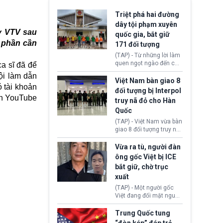
Triệt phá hai đường
dây tội phạm xuyên
ay VTV sau
quốc gia, bắt giữ
g phần cần
171 đối tượng
(TAP) - Từ những lời làm
quen ngọt ngào đến các
a sĩ đã để
“sàn vàng ảo”, bất động
ội làm dẫn
sản trực tuyến cùng
Việt Nam bàn giao 8
ó tài khoản
đường dây đánh bạc quy
đối tượng bị Interpol
mô lớn, hai tổ chức tội
ên YouTube
truy nã đỏ cho Hàn
phạm xuyên quốc gia đã
Quốc
dựng lên mạng lưới hoạt
động tại Việt Nam và
(TAP) - Việt Nam vừa bàn
Lào, lôi kéo hàng nghìn
giao 8 đối tượng truy nã
người tham gia, luân
đỏ Interpol cho lực lượng
chuyển dòng tiền qua
chức năng Hàn Quốc.
Vừa ra tù, người đàn
nhiều lớp tài khoản. Sau
Nhóm này bị xác định
ông gốc Việt bị ICE
hơn 2 tuần phối hợp truy
lừa đảo 619 nạn nhân,
bắt giữ, chờ trục
xét, lực lượng chức năng
chiếm đoạt hơn 17,7 tỷ
hai nước đã bắt giữ 171
xuất
KRW.
đối tượng.
(TAP) - Một người gốc
Việt đang đối mặt nguy
cơ bị trục xuất khỏi Hoa
Kỳ sau khi đã chấp hành
Trung Quốc tung
xong bản án liên quan