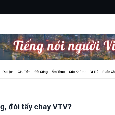
Du Lịch
Giải Trí
Đời Sống
Ẩm Thực
Sức Khỏe
Di Trú
Buôn Ch
ng, đòi tẩy chay VTV?