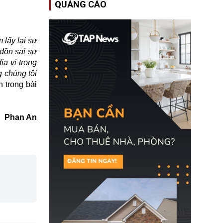
QUẢNG CÁO
Bộ An ninh Nội địa Hoa
Kỳ (DHS) đang đối mặt
nguy cơ thiếu hụt lực
lượng trầm trọng. Điều
này cần được đặc biệt
lấy lại sự
chú ý bởi nếu các siêu
 đồn sai sự
bão đổ bộ Hoa Kỳ ở nửa
cuối năm 2026, lực
a vị trong
lượng ứng phó “mỏng”
g chúng tôi
có thể làm nghẽn công
h trong bài
tác cứu trợ; dẫn đến hệ
thống ứng phó khẩn cấp
quốc gia quá tải.
Phan An