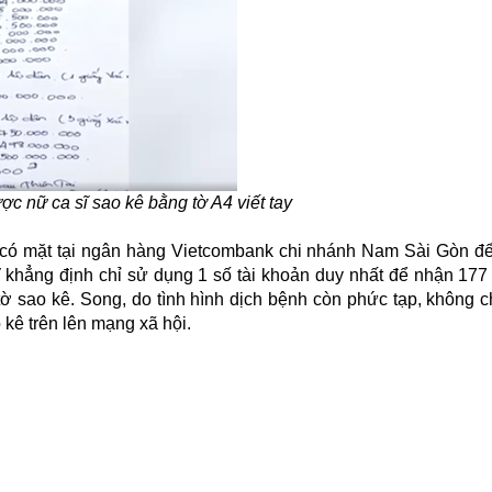
ược nữ ca sĩ sao kê bằng tờ A4 viết tay
có mặt tại ngân hàng Vietcombank chi nhánh Nam Sài Gòn để
sĩ khẳng định chỉ sử dụng 1 số tài khoản duy nhất để nhận 177
tờ sao kê. Song, do tình hình dịch bệnh còn phức tạp, không c
 kê trên lên mạng xã hội.