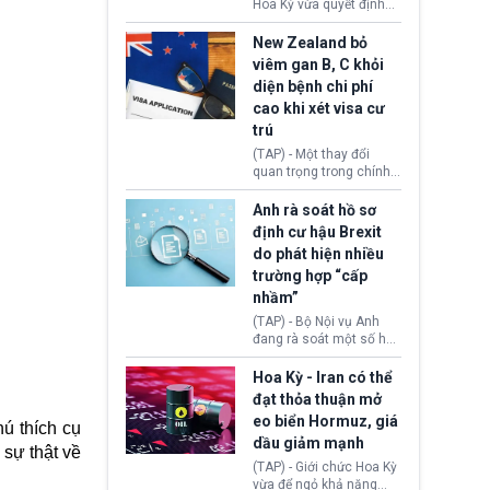
diễn ra sau phán quyết
Hoa Kỳ vừa quyết định
hồi tháng 2 bởi Tòa án
thu hồi thị thực (visa)
Tối cao Hoa Kỳ
của bà Maria Luiza
New Zealand bỏ
(SCOTUS) khi tuyên bố,
Ribeiro Viotti - Đại sứ
viêm gan B, C khỏi
việc áp thuế diện rộng là
Brazil tại Washington.
diện bệnh chi phí
hoàn toàn bất hợp pháp.
Động thái trên diễn ra
cao khi xét visa cư
trong bối cảnh tranh
chấp ngoại giao giữa
trú
chính quyền Tổng thống
(TAP) - Một thay đổi
Donald Trump và chính
quan trọng trong chính
phủ cánh tả Tổng thống
sách nhập cư của New
Brazil Luiz Inácio Lula
Zealand đang mở ra
Anh rà soát hồ sơ
da Silva đang leo thang
thêm cơ hội cho nhiều
định cư hậu Brexit
gay gắt.
người muốn định cư. Từ
do phát hiện nhiều
nay, người mắc viêm
trường hợp “cấp
gan B hoặc viêm gan C
sẽ không còn bị mặc
nhầm”
định không đáp ứng tiêu
(TAP) - Bộ Nội vụ Anh
chuẩn sức khỏe chỉ vì
đang rà soát một số hồ
chi phí điều trị khi nộp hồ
sơ thuộc Chương trình
sơ xin visa cư trú.
Định cư EU (EU
Hoa Kỳ - Iran có thể
Settlement Scheme -
đạt thỏa thuận mở
EUSS) sau khi xác định
eo biển Hormuz, giá
ú thích cụ
có trường hợp được cấp
dầu giảm mạnh
quy chế cư trú hậu
 sự thật về
Brexit “do nhầm lẫn”.
(TAP) - Giới chức Hoa Kỳ
Động thái này làm dấy
vừa để ngỏ khả năng