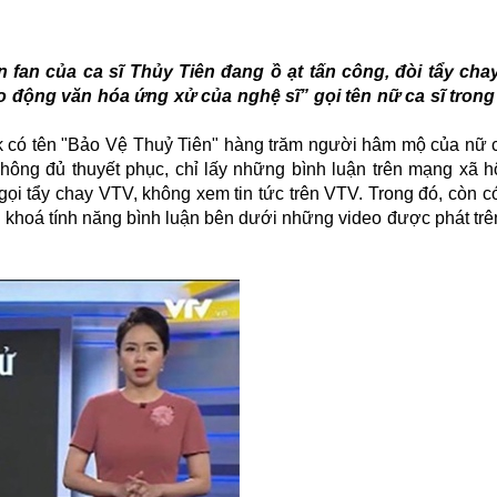
in fan của ca sĩ Thủy Tiên đang ồ ạt tấn công, đòi tẩy ch
động văn hóa ứng xử của nghệ sĩ” gọi tên nữ ca sĩ tron
ok có tên "Bảo Vệ Thuỷ Tiên" hàng trăm người hâm mộ của nữ c
 không đủ thuyết phục, chỉ lấy những bình luận trên mạng xã h
ọi tẩy chay VTV, không xem tin tức trên VTV. Trong đó, còn c
đã khoá tính năng bình luận bên dưới những video được phát tr