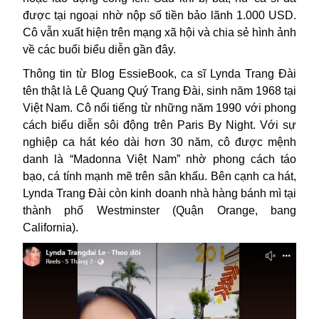
được tại ngoại
nhờ
nộp số tiền bảo lãnh 1.000 USD.
Cô vẫn xuất hiện trên mạng xã hội và chia sẻ hình ảnh
về các buổi biểu diễn gần đây.
Thông tin từ Blog EssieBook, ca sĩ
Lynda Trang Đài
tên thật là Lê Quang Quý Trang Đài, sinh năm 1968 tại
Việt Nam. Cô nổi tiếng từ những năm 1990 với phong
cách biểu diễn sôi động trên Paris By Night
. Với sự
nghiệp ca hát kéo dài hơn 30 năm, cô được mệnh
danh là
“
Madonna Việt Nam
”
nhờ phong cách táo
bạo
,
cá tính mạnh mẽ trên sân khấu. Bên cạnh ca hát,
Lynda Trang Đài còn kinh doanh nhà hàng bánh mì tại
thành phố
Westminster
(Quận Orange, bang
California
).