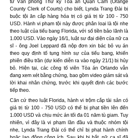
từ Văn phòng Thư ký Tòa án Quận Cam (
Orange
County Clerk of Courts
) cho biết,
Lynda Trang Đ
à
i
bị
buộc tội ăn cắp hàng hóa trị có giá trị từ 100 - 750
USD. Hành vi phạm tội này được phân loại là tội nhẹ
theo luật của tiểu bang Florida, với số tiền bảo lãnh là
1.000 USD. V
ào ngày 16/1
, l
uật sư đại diện của
nữ ca
sĩ -
ông Joel Leppard đã nộp đơn xin bác bỏ vụ án
theo quy định tố tụng hình sự
của tiểu bang
, khiến
phiên điều trần
(dự kiến diễn ra vào ngày
21/1
)
bị hủy
bỏ. Hiện tại, các công tố viên
Tòa án
Orlando
vẫn
đang xem xét bằng chứng, bao gồm video giám sát và
lời khai nhân chứng, trước khi quyết định các bước
tiếp theo.
Căn cứ theo
luật Florida, hành vi trộm cắp tài sản có
giá trị từ 100
-
750 USD có thể bị phạt tiền lên đến
1.000 USD và chịu mức án tối đa
01
năm tù giam. Tuy
nhiên, vì đây là vi phạm lần đầu và thuộc nhóm tội
nhẹ, Lynda Trang Đài có thể chỉ bị phạt hành chính
hoặc lao động công ích.
S
au khi bị bắt,
nữ ca sĩ
đã