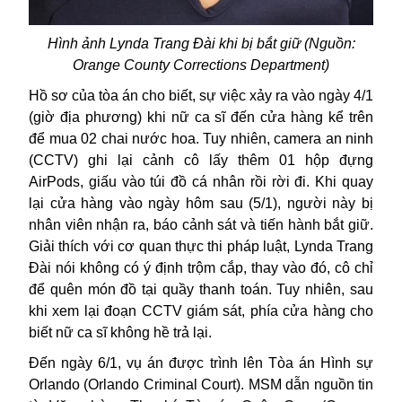
Hình ảnh
Lynda Trang Đ
à
i
khi bị bắt giữ (Nguồn:
Orange County Corrections Department)
H
ồ sơ
của
tòa án
cho biết
,
s
ự việc xảy ra vào ngày 4/1
(giờ địa phương)
khi
nữ ca sĩ
đến cửa hàng
kể trên
để
mua
02
chai nước hoa. Tuy nhiên, camera an ninh
(CCTV)
ghi lại cảnh cô lấy thêm
01
hộp đựng
AirPods, giấu vào
túi đồ cá nhân
rồi rời đi. Khi quay
lại cửa hàng vào ngày hôm sau
(5/1)
,
người này
bị
nhân viên
nhận ra,
báo cảnh sát và
tiến hành
bắt giữ.
Giải thích với cơ quan thực thi pháp luật,
Lynda Trang
Đ
à
i
nói
không có ý định trộm cắp,
thay vào đó, cô
chỉ
để quên món đồ tại quầy thanh toán. Tuy nhiên, sau
khi xem lại đoạn
CCTV
giám sát, phía cửa hàng cho
biết
nữ ca sĩ
không hề trả lại.
Đến ng
ày 6/1, vụ án được trình lên Tòa án Hình sự
Orlando
(Orlando Criminal Court). MSM dẫn nguồn tin