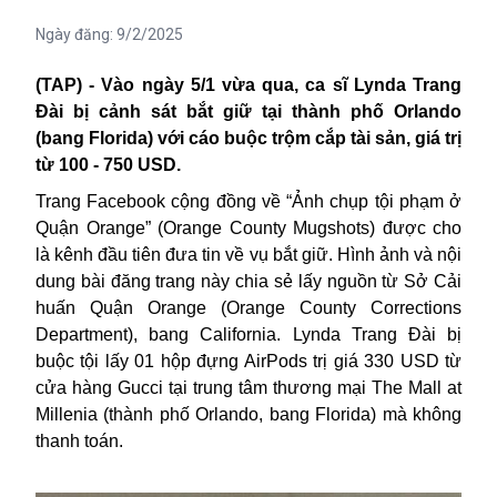
Ngày đăng:
9/2/2025
(TAP) - Vào ngày 5/1 vừa qua, ca sĩ Lynda Trang
Đài bị cảnh sát bắt giữ tại thành phố Orlando
(bang Florida) với cáo buộc trộm cắp tài sản, giá trị
từ 100 - 750 USD.
Trang Facebook cộng đồng về “Ảnh chụp tội phạm ở
Quận Orange” (Orange County Mugshots) được cho
là kênh đầu tiên đưa tin về vụ bắt giữ. Hình ảnh và nội
dung bài đăng trang này chia sẻ lấy nguồn từ Sở Cải
huấn Quận Orange (Orange County Corrections
Department), bang California.
Lynda Trang Đ
à
i
bị
buộc tội lấy
01
hộp đựng AirPods trị giá 330 USD từ
cửa hàng Gucci tại trung tâm thương mại The Mall at
Millenia
(thành phố Orlando, bang
Florida
)
mà không
thanh toán.