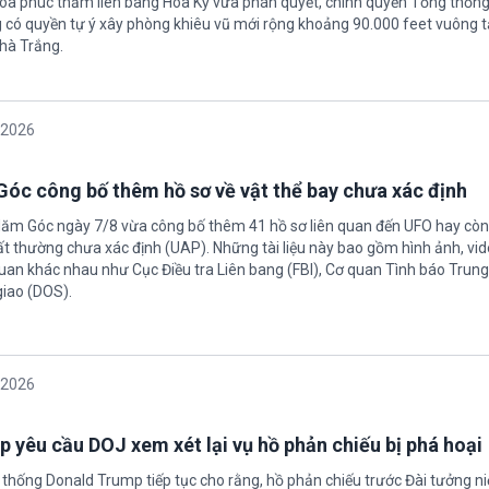
tòa phúc thẩm liên bang Hoa Kỳ vừa phán quyết, chính quyền Tổng thốn
có quyền tự ý xây phòng khiêu vũ mới rộng khoảng 90.000 feet vuông t
hà Trắng.
/2026
óc công bố thêm hồ sơ về vật thể bay chưa xác định
Năm Góc ngày 7/8 vừa công bố thêm 41 hồ sơ liên quan đến UFO hay còn 
ất thường chưa xác định (UAP). Những tài liệu này bao gồm hình ảnh, vid
quan khác nhau như Cục Điều tra Liên bang (FBI), Cơ quan Tình báo Trun
giao (DOS).
/2026
 yêu cầu DOJ xem xét lại vụ hồ phản chiếu bị phá hoại
 thống Donald Trump tiếp tục cho rằng, hồ phản chiếu trước Đài tưởng n