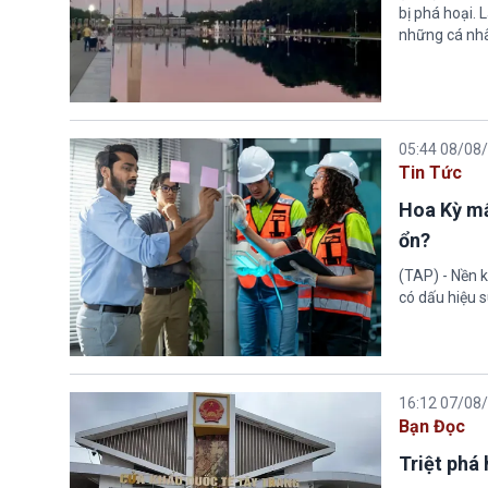
bị phá hoại.
những cá nhâ
05:44 08/08
Tin Tức
Hoa Kỳ mấ
ổn?
(TAP) - Nền k
có dấu hiệu s
16:12 07/08
Bạn Đọc
Triệt phá