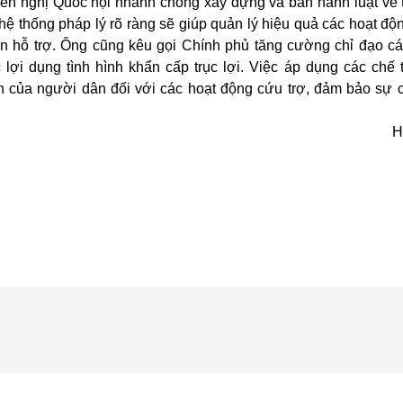
iến nghị Quốc hội nhanh chóng xây dựng và ban hành luật về 
 hệ thống pháp lý rõ ràng sẽ giúp quản lý hiệu quả các hoạt độn
n hỗ trợ. Ông cũng kêu gọi Chính phủ tăng cường chỉ đạo c
ợi dụng tình hình khẩn cấp trục lợi. Việc áp dụng các chế t
n của người dân đối với các hoạt động cứu trợ, đảm bảo sự 
H