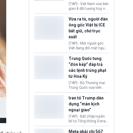
động tại Việt Nam và
(TAP) - Việt Nam vừa bàn
Lào, lôi kéo hàng nghìn
giao 8 đối tượng truy nã
người tham gia, luân
đỏ Interpol cho lực lượng
chuyển dòng tiền qua
chức năng Hàn Quốc.
Vừa ra tù, người đàn
nhiều lớp tài khoản. Sau
Nhóm này bị xác định
ông gốc Việt bị ICE
hơn 2 tuần phối hợp truy
lừa đảo 619 nạn nhân,
bắt giữ, chờ trục
xét, lực lượng chức năng
chiếm đoạt hơn 17,7 tỷ
hai nước đã bắt giữ 171
xuất
KRW.
đối tượng.
(TAP) - Một người gốc
Việt đang đối mặt nguy
cơ bị trục xuất khỏi Hoa
Kỳ sau khi đã chấp hành
Trung Quốc tung
xong bản án liên quan
“đòn kép” đáp trả
đến tội ác từ hơn 30
các lệnh trừng phạt
năm trước tại California.
từ Hoa Kỳ
(TAP) - Bộ Thương mại
Trung Quốc vừa tiến
hành áp đặt lệnh trừng
phạt lên hàng loạt thực
Iran tố Trump dàn
thể và siết chặt kiểm
dựng “màn kịch
soát xuất khẩu máy bay
ngoại giao”
không người lái (UAV)
sang Hoa Kỳ. Động thái
(TAP) - Bất chấp tuyên
này nhằm đáp trả các
bố từ Tổng thống Donald
biện pháp hạn chế
Trump về tiến trình đàm
thương mại, áp thuế mới
phán hòa bình, Iran
Meta phải chi 567