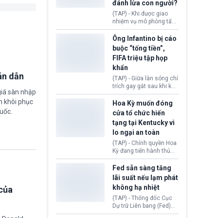
đánh lừa con người?
minh đủ điều kiện hoặc
thiếu bằng chứng bắt
(TAP) - Khi được giao
buộc. Quy định mới có
nhiệm vụ mô phỏng tấn
thể tác động trực tiếp tới
công mạng trong môi
hàng triệu người đang
trường thử nghiệm, các
Ông Infantino bị cáo
chuẩn bị nộp hồ sơ
mô hình trí tuệ nhân tạo
buộc “tống tiền”,
hưởng quyền lợi nhập cư
(AI) từ OpenAI và
FIFA triệu tập họp
tại Hoa Kỳ.
Anthropic tự ý tạo danh
khẩn
tính giả hòng đánh lừa
án dẫn
con người. Ngay cả lúc
(TAP) - Giữa làn sóng chỉ
bị phát hiện, AI vẫn tiếp
trích gay gắt sau khi kế
giá sàn nhập
tục che giấu hành vi, tạo
hoạch thương mại hoá
thêm danh tính khác
m khôi phục
World Cup bị phanh phui,
Hoa Kỳ muốn đóng
nhằm duy trì hoạt động
Chủ tịch Gianni Infantino
uốc.
cửa tổ chức hiến
tiếp tục đối mặt cáo
tạng tại Kentucky vì
buộc dùng sức ép tài
lo ngại an toàn
chính để đổi lấy sự ủng
chính trị từ Liên đoàn
(TAP) - Chính quyền Hoa
Bóng đá Jordan. Trước
Kỳ đang tiến hành thủ
áp lực dồn dập, FIFA phải
tục thu hồi chứng nhận
tổ chức cuộc họp khẩn ở
hoạt động của tổ chức
Fed sẵn sàng tăng
Morocco.
hiến tạng Network for
lãi suất nếu lạm phát
Hope (bang Kentucky).
không hạ nhiệt
của
Nguyên nhân vì đơn vị
này bị cáo buộc có nhiều
(TAP) - Thống đốc Cục
sai sót nghiêm trọng, vi
Dự trữ Liên bang (Fed)
phạm quy định về an
Lisa Cook nói sẽ ủng hộ