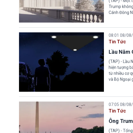
(TAP) - Một 
Trump không 
Cánh Đông N
08:01 08/08
Tin Tức
Lầu Năm G
(TAP) - Lầu 
hiện tượng b
từ nhiều cơ 
và Bộ Ngoại 
07:05 08/08
Tin Tức
Ông Trump
(TAP) - Tổng