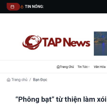
TIN NÓNG:
Trang Chủ
Tin Tức
Văn Hóa
Trang chủ
/
Bạn Đọc
“Phông bạt” từ thiện làm xó