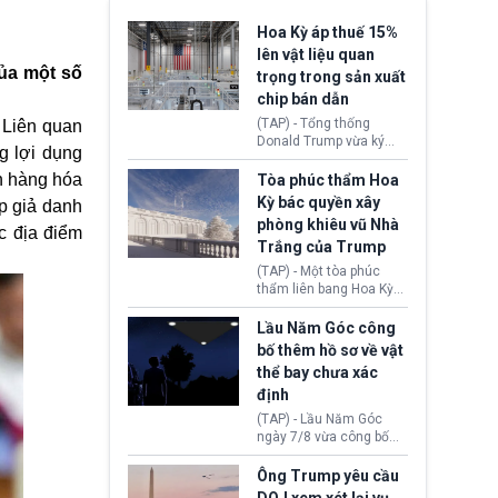
Hoa Kỳ áp thuế 15%
lên vật liệu quan
của một số
trọng trong sản xuất
chip bán dẫn
(TAP) - Tổng thống
 Liên quan
Donald Trump vừa ký
g lợi dụng
sắc lệnh áp thuế bổ
sung 15% cùng cơ chế
ấn hàng hóa
Tòa phúc thẩm Hoa
giá sàn nhập khẩu
Kỳ bác quyền xây
ợp giả danh
nghiêm ngặt đối với
phòng khiêu vũ Nhà
polysilicon và các sản
c địa điểm
Trắng của Trump
phẩm hạ nguồn. Quyết
định này nhằm khôi
(TAP) - Một tòa phúc
phục chuỗi cung ứng
thẩm liên bang Hoa Kỳ
công nghệ, năng lượng
vừa phán quyết, chính
mặt trời nội địa trước sự
quyền Tổng thống
Lầu Năm Góc công
thống trị của Trung
Donald Trump không có
bố thêm hồ sơ về vật
Quốc.
quyền tự ý xây phòng
thể bay chưa xác
khiêu vũ mới rộng
định
khoảng 90.000 feet
vuông tại khu vực Cánh
(TAP) - Lầu Năm Góc
Đông Nhà Trắng.
ngày 7/8 vừa công bố
thêm 41 hồ sơ liên quan
đến UFO hay còn được
Ông Trump yêu cầu
gọi là hiện tượng bất