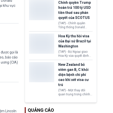
g Donald
toàn y tế.
tăng lãi suất nếu lạm
Chính quyền Trump
ại khu vực
phát ở Hoa Kỳ không tiếp
hoàn trả 100 tỷ USD
tục giảm trong thời gian
tiền thuế sau phán
tới.
quyết của SCOTUS
(TAP) - Chính quyền
Tổng thống Donald
Trump đã hoàn trả
khoảng 100 tỷ USD thuế
Hoa Kỳ thu hồi visa
quan từng thu theo Đạo
của Đại sứ Brazil tại
luật Quyền hạn Kinh tế
Washington
Khẩn cấp Quốc tế
(IEEPA). Động thái này
(TAP) - Bộ Ngoại giao
được gọi là
diễn ra sau phán quyết
Hoa Kỳ vừa quyết định
eo, báo cáo
hồi tháng 2 bởi Tòa án
thu hồi thị thực (visa)
g ương (CIA)
Tối cao Hoa Kỳ
của bà Maria Luiza
New Zealand bỏ
(SCOTUS) khi tuyên bố,
Ribeiro Viotti - Đại sứ
viêm gan B, C khỏi
việc áp thuế diện rộng là
Brazil tại Washington.
diện bệnh chi phí
hoàn toàn bất hợp pháp.
Động thái trên diễn ra
cao khi xét visa cư
trong bối cảnh tranh
chấp ngoại giao giữa
trú
chính quyền Tổng thống
(TAP) - Một thay đổi
Donald Trump và chính
quan trọng trong chính
phủ cánh tả Tổng thống
sách nhập cư của New
Brazil Luiz Inácio Lula
Zealand đang mở ra
da Silva đang leo thang
thêm cơ hội cho nhiều
gay gắt.
QUẢNG CÁO
người muốn định cư. Từ
iệm Lincoln