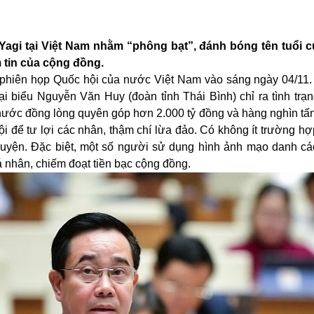
 Yagi tại Việt Nam nhằm
“
phông bạt
”
, đánh bóng tên tuổi 
 tin của cộng đồng.
 phiên họp Quốc hội của nước Việt Nam vào sáng ngày 04/11.
i biểu Nguyễn Văn Huy (đoàn tỉnh Thái Bình) chỉ ra tình trạn
ả nước đồng lòng quyên góp hơn 2.000 tỷ đồng và hàng nghìn t
ội để tư lợi các nhân, thậm chí lừa đảo. Có không ít trường h
guyện. Đặc biệt, một số người sử dụng hình ảnh mạo danh cá
cá nhân, chiếm đoạt tiền bạc cộng đồng.