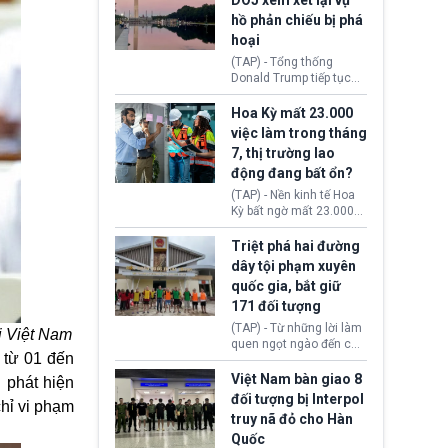
DOJ xem xét lại vụ
thường chưa xác định
hồ phản chiếu bị phá
(UAP). Những tài liệu này
hoại
bao gồm hình ảnh,
video, báo cáo từ nhiều
(TAP) - Tổng thống
cơ quan khác nhau như
Donald Trump tiếp tục
Cục Điều tra Liên bang
cho rằng, hồ phản chiếu
(FBI), Cơ quan Tình báo
trước Đài tưởng niệm
Hoa Kỳ mất 23.000
Trung ương (CIA) và Bộ
Lincoln bị phá hoại. Lãnh
việc làm trong tháng
Ngoại giao (DOS).
đạo Nhà Trắng yêu cầu
7, thị trường lao
Bộ Tư pháp (DOJ) xem
động đang bất ổn?
xét lại quyết định hủy
truy tố những cá nhân bị
(TAP) - Nền kinh tế Hoa
nghi ngờ làm hư hại
Kỳ bất ngờ mất 23.000
công trình.
việc làm vào tháng 7,
cho thấy thị trường lao
Triệt phá hai đường
động có dấu hiệu suy
dây tội phạm xuyên
yếu sau thời gian duy trì
quốc gia, bắt giữ
tương đối ổn định suốt
171 đối tượng
nửa năm 2026.
(TAP) - Từ những lời làm
i Việt Nam
quen ngọt ngào đến các
 từ 01 đến
“sàn vàng ảo”, bất động
sản trực tuyến cùng
Việt Nam bàn giao 8
 phát hiện
đường dây đánh bạc quy
đối tượng bị Interpol
chỉ vi phạm
mô lớn, hai tổ chức tội
truy nã đỏ cho Hàn
phạm xuyên quốc gia đã
Quốc
dựng lên mạng lưới hoạt