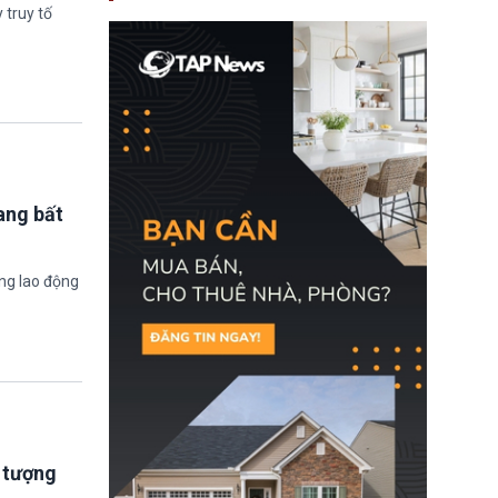
nay, người mắc viêm
 truy tố
gan B hoặc viêm gan C
sẽ không còn bị mặc
định không đáp ứng tiêu
chuẩn sức khỏe chỉ vì
chi phí điều trị khi nộp hồ
sơ xin visa cư trú.
ang bất
ờng lao động
i tượng