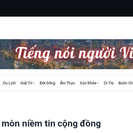
Du Lịch
Giải Trí
Đời Sống
Ẩm Thực
Sức Khỏe
Di Trú
Buôn Ch
i mòn niềm tin cộng đồng