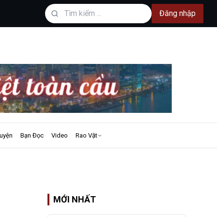
Đăng nhập
uyện
Bạn Đọc
Video
Rao Vặt
MỚI NHẤT