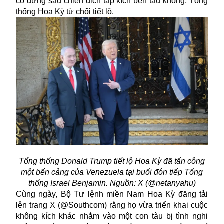
có đứng sau chiến dịch tập kích bến tàu không, Tổng
thống Hoa Kỳ từ chối tiết lộ.
Tổng thống Donald Trump tiết lộ Hoa Kỳ đã tấn công
một bến cảng của Venezuela tại buổi đón tiếp Tổng
thống Israel Benjamin. Nguồn: X (@netanyahu)
Cùng ngày, Bộ Tư lệnh miền Nam Hoa Kỳ đăng tải
lên trang X (@Southcom) rằng họ vừa triển khai cuộc
không kích khác nhằm vào một con tàu bị tình nghi