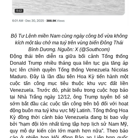
Bộ Tư Lệnh miền Nam cùng ngày công bố vừa không
kích một tàu chở ma tuý trên vùng biển Đông Thái
Bình Dương. Nguồn: X (@Southcom)
Động thái trên diễn ra giữa bối cảnh Tổng thống
Donald Trump nhiều tháng qua liên tục gia tăng áp
lực lên chính quyền Tổng thống Venezuela Nicolas
Maduro. Đây là lần đầu tiên Hoa Kỳ tiến hành một
cuộc tấn công mục tiêu thuộc khu vực đất liền
Venezuela. Trước đó, phát biểu trong cuộc họp báo
tại Nhà Trắng ngày 12/12, ông Trump tuyên bố sẽ
sớm bắt đầu các cuộc tấn công trên bộ đối với hoạt
động buôn ma tuý khu vực Mỹ Latinh. Tổng thống Hoa
Kỳ đồng thời cảnh báo Venezuela đang bị bao vây
bởi “hạm đội lớn nhất từng tập hợp lịch sử Nam Mỹ,
quy mô dự kiến còn lớn mạnh hơn nữa”. Theo báo
cáo ở phiên họp Hội đồng Bảo an Liên hợp quốc