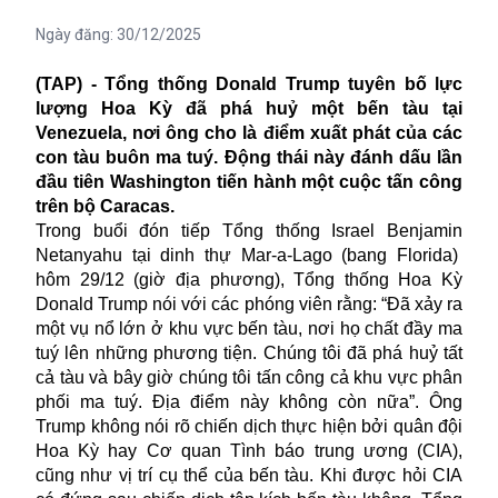
Ngày đăng:
30/12/2025
(TAP) - Tổng thống Donald Trump tuyên bố lực
lượng Hoa Kỳ đã phá huỷ một bến tàu tại
Venezuela, nơi ông cho là điểm xuất phát của các
con tàu buôn ma tuý. Động thái này đánh dấu lần
đầu tiên Washington tiến hành một cuộc tấn công
trên bộ Caracas.
Trong buổi đón tiếp Tổng thống Israel Benjamin
Netanyahu tại dinh thự Mar-a-Lago (bang Florida)
hôm 29/12 (giờ địa phương), Tổng thống Hoa Kỳ
Donald Trump nói với các phóng viên rằng: “Đã xảy ra
một vụ nổ lớn ở khu vực bến tàu, nơi họ chất đầy ma
tuý lên những phương tiện. Chúng tôi đã phá huỷ tất
cả tàu và bây giờ chúng tôi tấn công cả khu vực phân
phối ma tuý. Địa điểm này không còn nữa”. Ông
Trump không nói rõ chiến dịch thực hiện bởi quân đội
Hoa Kỳ hay Cơ quan Tình báo trung ương (CIA),
cũng như vị trí cụ thể của bến tàu. Khi được hỏi CIA