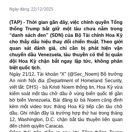
Ngày đăng:
22/12/2025
(TAP) - Thời gian gần đây, việc chính quyền Tổng
thống Trump bắt giữ một tàu chưa nằm trong
“danh sách đen” (SDN) của Bộ Tài chính Hoa Kỳ
cho thấy dấu hiệu thay đổi chiến thuật. Theo giới
quan sát đánh giá, chỉ cần bị phát hiện vận
chuyển dầu Venezuela, tàu thuyền có thể bị quân
đội Hoa Kỳ chặn bắt ngay lập tức, không phân
biệt quốc tịch.
Ngày 21/12, Tài khoản “X” (@Sec_Noem) Bộ trưởng
An ninh Nội địa (Department of Homeland Security,
viết tắt: DHS) - bà Kristi Noem thông tin, Hoa Kỳ vừa
kiểm soát một tàu chở dầu ở vùng biển quốc tế gần
bờ biển Venezuela. Bài đăng từ bà Noem cũng đính
kèm một video trực thăng Hoa Kỳ tiếp cận tàu chở
dầu. Ghi nhận đây là trường hợp thứ hai trong tháng
12, Washington, D.C. chặn bắt tàu thuyền liên quan
đến chính quyền Caracas.