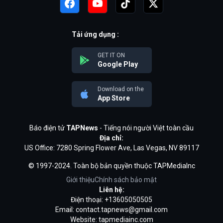
Tải ứng dụng :
GET IT ON
Google Play
Download on the
App Store
Báo điện tử
TAPNews
- Tiếng nói người Việt toàn cầu
Địa chỉ:
US Office: 7280 Spring Flower Ave, Las Vegas, NV 89117
© 1997-2024. Toàn bộ bản quyền thuộc TAPMediaInc
Giới thiệu
Chính sách bảo mật
Liên hệ:
Điện thoại: +13605050505
Email:
contact.tapnews@gmail.com
Website: tapmediainc.com