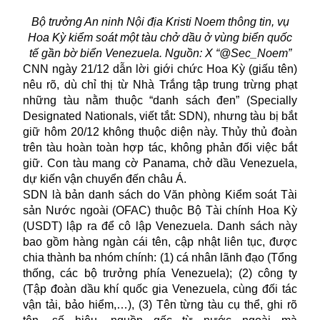
Bộ trưởng An ninh Nội địa Kristi Noem thông tin, vụ
Hoa Kỳ kiểm soát một tàu chở dầu ở vùng biển quốc
tế gần bờ biển Venezuela. Nguồn: X “@Sec_Noem”
CNN ngày 21/12 dẫn lời giới chức Hoa Kỳ (giấu tên)
nêu rõ, dù chỉ thị từ Nhà Trắng tập trung trừng phạt
những tàu nằm thuộc “danh sách đen” (Specially
Designated Nationals, viết tắt: SDN), nhưng tàu bị bắt
giữ hôm 20/12 không thuộc diện này. Thủy thủ đoàn
trên tàu hoàn toàn hợp tác, không phản đối việc bắt
giữ. Con tàu mang cờ Panama, chở dầu Venezuela,
dự kiến vận chuyển đến châu Á.
SDN là bản danh sách do Văn phòng Kiểm soát Tài
sản Nước ngoài (OFAC) thuộc Bộ Tài chính Hoa Kỳ
(USDT) lập ra để cô lập Venezuela. Danh sách này
bao gồm hàng ngàn cái tên, cập nhật liên tục, được
chia thành ba nhóm chính: (1) cá nhân lãnh đạo (Tổng
thống, các bộ trưởng phía Venezuela); (2) công ty
(Tập đoàn dầu khí quốc gia Venezuela, cùng đối tác
vận tải, bảo hiểm,…), (3) Tên từng tàu cụ thể, ghi rõ