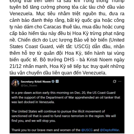
Động thái trên diễn ra sau khi Tổng thống Trump
tuyên bố tăng cường phong tỏa các tàu chở dầu vào
Venezuela. Mục tiêu nhằm triệt nguồn thu, đưa ra
cảnh báo đanh thép rằng, bất kỳ quốc gia hoặc công
ty nào dám cho Caracas thuê tàu, mua dầu hoặc cung
cấp bảo hiểm tàu này đều bị Hoa Kỳ trừng phạt nặng
nề. Chiến dịch do Lực lượng Bảo vệ bờ biển (United
States Coast Guard, viết tắt: USCG) dẫn đầu, nhận
thêm hỗ trợ từ quân đội Hoa Kỳ, tiến hành tại vùng
biển quốc tế. Bộ trưởng DHS - bà Kristi Noem ngày
21/12 nhấn mạnh, Hoa Kỳ sẽ tiếp tục truy quét những
tàu vận chuyển dầu liên quan đến Venezuela.