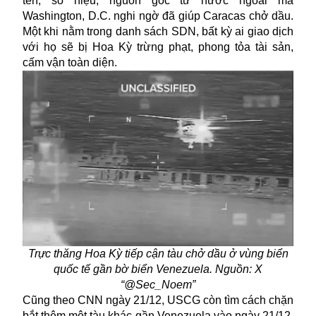
tên, số hiệu, nguồn gốc từ nước ngoài mà
Washington, D.C. nghi ngờ đã giúp Caracas chở dầu.
Một khi nằm trong danh sách SDN, bất kỳ ai giao dịch
với họ sẽ bị Hoa Kỳ trừng phạt, phong tỏa tài sản,
cấm vận toàn diện.
Trực thăng Hoa Kỳ tiếp cận tàu chở dầu ở vùng biển
quốc tế gần bờ biển Venezuela. Nguồn: X
“@Sec_Noem”
Cũng theo CNN ngày 21/12, USCG còn tìm cách chặn
bắt thêm một tàu khác gần
Venezuela
vào ngày 21/12,