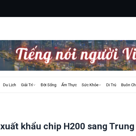
Du Lịch
Giải Trí
Đời Sống
Ẩm Thực
Sức Khỏe
Di Trú
Buôn Ch
 xuất khẩu chip H200 sang Trung