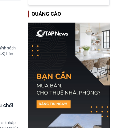
tập đoàn dầu khí
ExxonMobil và Chevron
đã thu về lợi nhuận quá
QUẢNG CÁO
lớn nhờ giá dầu tăng
mạnh suốt thời gian Hoa
Kỳ xảy ra xung đột ở
Iran. Trên cơ sở đó, lãnh
đạo Nhà Trắng kêu gọi
các doanh nghiệp cần
giảm giá bán cho người
tiêu dùng.
hính sách
TUS) hôm
ừ chối
ồ sơ nhập