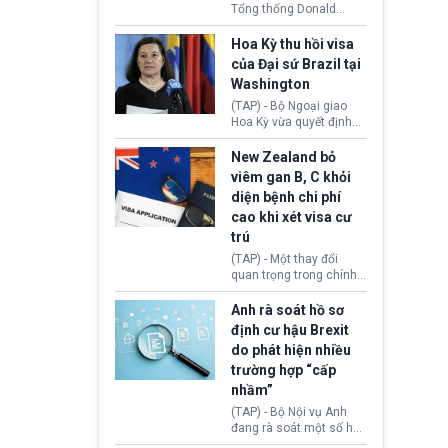
Tổng thống Donald
Trump đã hoàn trả
khoảng 100 tỷ USD thuế
Hoa Kỳ thu hồi visa
quan từng thu theo Đạo
của Đại sứ Brazil tại
luật Quyền hạn Kinh tế
Washington
Khẩn cấp Quốc tế
(IEEPA). Động thái này
(TAP) - Bộ Ngoại giao
diễn ra sau phán quyết
Hoa Kỳ vừa quyết định
hồi tháng 2 bởi Tòa án
thu hồi thị thực (visa)
Tối cao Hoa Kỳ
của bà Maria Luiza
New Zealand bỏ
(SCOTUS) khi tuyên bố,
Ribeiro Viotti - Đại sứ
viêm gan B, C khỏi
việc áp thuế diện rộng là
Brazil tại Washington.
diện bệnh chi phí
hoàn toàn bất hợp pháp.
Động thái trên diễn ra
cao khi xét visa cư
trong bối cảnh tranh
chấp ngoại giao giữa
trú
chính quyền Tổng thống
(TAP) - Một thay đổi
Donald Trump và chính
quan trọng trong chính
phủ cánh tả Tổng thống
sách nhập cư của New
Brazil Luiz Inácio Lula
Zealand đang mở ra
Anh rà soát hồ sơ
da Silva đang leo thang
thêm cơ hội cho nhiều
định cư hậu Brexit
gay gắt.
người muốn định cư. Từ
do phát hiện nhiều
nay, người mắc viêm
trường hợp “cấp
gan B hoặc viêm gan C
sẽ không còn bị mặc
nhầm”
định không đáp ứng tiêu
(TAP) - Bộ Nội vụ Anh
chuẩn sức khỏe chỉ vì
đang rà soát một số hồ
chi phí điều trị khi nộp hồ
sơ thuộc Chương trình