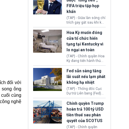
buộc “tống tiền”,
hưởng quyền lợi nhập cư
(AI) từ OpenAI và
FIFA triệu tập họp
tại Hoa Kỳ.
Anthropic tự ý tạo danh
khẩn
tính giả hòng đánh lừa
con người. Ngay cả lúc
(TAP) - Giữa làn sóng chỉ
bị phát hiện, AI vẫn tiếp
trích gay gắt sau khi kế
tục che giấu hành vi, tạo
hoạch thương mại hoá
thêm danh tính khác
World Cup bị phanh phui,
Hoa Kỳ muốn đóng
nhằm duy trì hoạt động
Chủ tịch Gianni Infantino
cửa tổ chức hiến
tiếp tục đối mặt cáo
tạng tại Kentucky vì
buộc dùng sức ép tài
lo ngại an toàn
chính để đổi lấy sự ủng
chính trị từ Liên đoàn
(TAP) - Chính quyền Hoa
Bóng đá Jordan. Trước
Kỳ đang tiến hành thủ
áp lực dồn dập, FIFA phải
tục thu hồi chứng nhận
tổ chức cuộc họp khẩn ở
hoạt động của tổ chức
Fed sẵn sàng tăng
Morocco.
hiến tạng Network for
lãi suất nếu lạm phát
Hope (bang Kentucky).
ích đối với
không hạ nhiệt
Nguyên nhân vì đơn vị
, song ông
này bị cáo buộc có nhiều
(TAP) - Thống đốc Cục
sai sót nghiêm trọng, vi
Dự trữ Liên bang (Fed)
 cuối cùng
phạm quy định về an
Lisa Cook nói sẽ ủng hộ
 công nghệ
toàn y tế.
tăng lãi suất nếu lạm
Chính quyền Trump
phát ở Hoa Kỳ không tiếp
hoàn trả 100 tỷ USD
tục giảm trong thời gian
tiền thuế sau phán
tới.
quyết của SCOTUS
(TAP) - Chính quyền