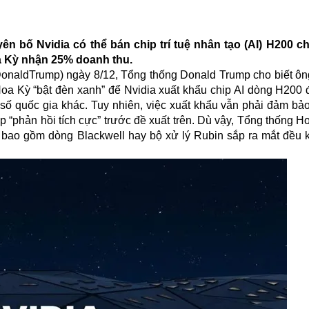
n bố Nvidia có thể bán chip trí tuệ nhân tạo (AI) H200 c
a Kỳ nhận 25% doanh thu.
lDonaldTrump) ngày 8/12, Tổng thống Donald Trump cho biết ôn
oa Kỳ “bật đèn xanh” để Nvidia xuất khẩu chip AI dòng H200
 quốc gia khác. Tuy nhiên, việc xuất khẩu vẫn phải đảm bảo 
 “phản hồi tích cực” trước đề xuất trên. Dù vậy, Tổng thống H
t, bao gồm dòng Blackwell hay bộ xử lý Rubin sắp ra mắt đều