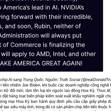
 chip AI sang Trung Quốc. Nguồn: Truth Social (@realDonaldTr
i tiền nhiệm Joe Biden, khi buộc các doanh nghiệp công nghệ 
 trở đổi mới, làm tổn hại tới người lao động Hoa Kỳ. Thực tế,
 đặt hàng loạt biện pháp kiểm soát xuất khẩu nghiêm ngặt chi
ơng mại Hoa Kỳ ban hành quy định yêu cầu cấp giấy phép đặ
ế tạo siêu máy tính, trong đó có sản phẩm chip tiên tiến thuộc 