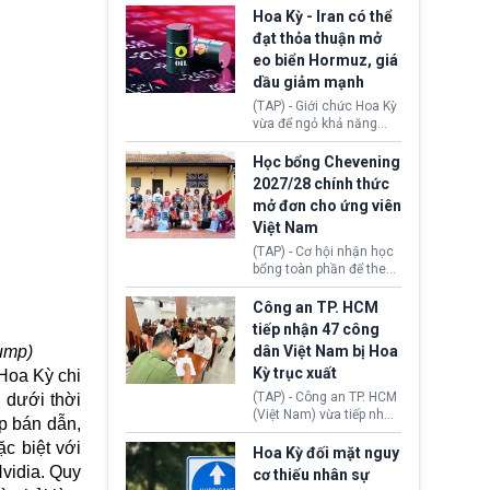
sơ xin visa cư trú.
Định cư EU (EU
Hoa Kỳ - Iran có thể
Settlement Scheme -
đạt thỏa thuận mở
EUSS) sau khi xác định
eo biển Hormuz, giá
có trường hợp được cấp
dầu giảm mạnh
quy chế cư trú hậu
Brexit “do nhầm lẫn”.
(TAP) - Giới chức Hoa Kỳ
Động thái này làm dấy
vừa để ngỏ khả năng
lên lo ngại về việc thực
sớm đạt thỏa thuận với
thi Thỏa thuận Rút khỏi
Iran nhằm mở lại eo biển
Học bổng Chevening
Liên minh châu Âu
Hormuz, mở đường cho
2027/28 chính thức
(Withdrawal
việc khôi phục hoạt
mở đơn cho ứng viên
Agreement).
động hàng hải. Những
Việt Nam
tín hiệu ngoại giao tích
cực này lập tức tác động
(TAP) - Cơ hội nhận học
đến thị trường năng
bổng toàn phần để theo
lượng, kéo giá dầu thế
học chương trình thạc sĩ
giới lùi sâu xuống dưới
tại Vương quốc Anh đã
Công an TP. HCM
mức 80 USD/thùng.
chính thức quay trở lại.
tiếp nhận 47 công
Học bổng Chevening
ump)
dân Việt Nam bị Hoa
2027/28 của Chính phủ
Kỳ trục xuất
Hoa Kỳ chi
Anh vừa mở cổng ứng
tuyển dành riêng ứng
(TAP) - Công an TP. HCM
 dưới thời
viên Việt Nam, hỗ trợ
(Việt Nam) vừa tiếp nhận
p bán dẫn,
toàn bộ chi phí học tập
47 công dân Việt Nam bị
cùng nhiều quyền lợi
c biệt với
Hoa Kỳ trục xuất về
Hoa Kỳ đối mặt nguy
trong suốt một năm
nước. Đây là đợt có số
Nvidia. Quy
cơ thiếu nhân sự
học.
lượng lớn nhất từ đầu