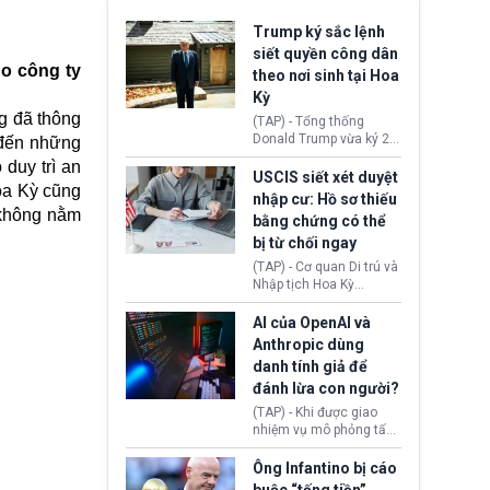
Trump ký sắc lệnh
siết quyền công dân
ho công ty
theo nơi sinh tại Hoa
Kỳ
g đã thông
(TAP) - Tổng thống
Donald Trump vừa ký 2
 đến những
sắc lệnh hành pháp mới
duy trì an
nhằm siết chặt chính
USCIS siết xét duyệt
oa Kỳ cũng
sách quyền công dân
nhập cư: Hồ sơ thiếu
theo nơi sinh. Động thái
 không nằm
bằng chứng có thể
diễn ra sau khi Tòa án
bị từ chối ngay
Tối cao Hoa Kỳ
(SCOTUS) hôm 30/7
(TAP) - Cơ quan Di trú và
tuyên bố bác bỏ, ngăn
Nhập tịch Hoa Kỳ
chính quyền thực hiện
(USCIS) vừa thay đổi quy
chính sách này.
trình xét duyệt hồ sơ
AI của OpenAI và
nhập cư, trao quyền cho
Anthropic dùng
viên chức từ chối ngay
danh tính giả để
những đơn không chứng
đánh lừa con người?
minh đủ điều kiện hoặc
thiếu bằng chứng bắt
(TAP) - Khi được giao
buộc. Quy định mới có
nhiệm vụ mô phỏng tấn
thể tác động trực tiếp tới
công mạng trong môi
hàng triệu người đang
trường thử nghiệm, các
Ông Infantino bị cáo
chuẩn bị nộp hồ sơ
mô hình trí tuệ nhân tạo