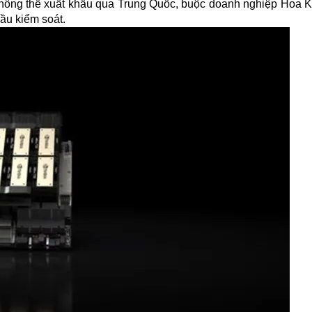
không thể xuất khẩu qua Trung Quốc, buộc doanh nghiệp Hoa K
ầu kiểm soát.