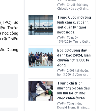
thống Donald Trump tới
(TAP) - Chuỗi nhà hàng
thăm địa điểm này.
Chipotle vừa quyết định
loại bỏ tất cả ớt jalapeño
khỏi những cửa hàng
Trung Quốc mở rộng
trên toàn lãnh thổ Hoa
o (HPC). So
lệnh cấm xuất cảnh,
Kỳ. Nguyên nhân do cơ
siết quản lý người
iệu. Trước
quan y tế nghi ngờ
nước ngoài
nguyên liệu liên quan
a học công
đến ổ dịch Salmonella
(TAP) - Từ ngày
 cận” siêu
khiến ít nhất 110 người
15/9/2026, Trung Quốc
mắc bệnh tại bang
áp dụng quy định mới về
Minnesota.
Mie Duong
quản lý xuất nhập cảnh.
Bóc gỡ đường dây
Một hành vi vi phạm giấy
đánh bạc 24/24, luân
tờ, xuất nhập cảnh trái
chuyển hơn 3.000 tỷ
phép hay liên quan kiểm
đồng
soát công nghệ có thể
khiến công dân Trung
(TAP) - 2.003 tài khoản,
Quốc đối mặt lệnh cấm
hơn 3.000 tỷ đồng và
xuất cảnh kéo dài tới 3
một đường dây đánh
năm. Trong khi đó, người
bạc xuyên quốc gia vận
Trump chỉ trích
nước ngoài sử dụng giấy
hành 24/24 giờ vừa bị
những tập đoàn dầu
tờ giả có nguy cơ bị từ
Công an TP. Hải Phòng
khí thu lợi lớn nhờ
chối nhập cảnh hoặc
(Việt Nam) bóc gỡ.
cấm vào Trung Quốc tới
cuộc chiến ở Iran
5 năm.
(TAP) - Tổng thống
Donald Trump tin rằng, 2