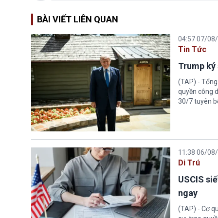
BÀI VIẾT LIÊN QUAN
04:57 07/08
Tin Tức
Trump ký 
(TAP) - Tổng
quyền công d
30/7 tuyên b
11:38 06/08
Di Trú
USCIS siế
ngay
(TAP) - Cơ qu