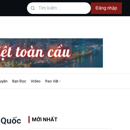
Đăng nhập
uyện
Bạn Đọc
Video
Rao Vặt
 Quốc
MỚI NHẤT