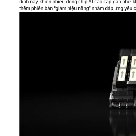
định này khiến nhiều dòng chip AI cao cấp gần như 
thêm phiên bản “giảm hiệu năng” nhằm đáp ứng yêu c