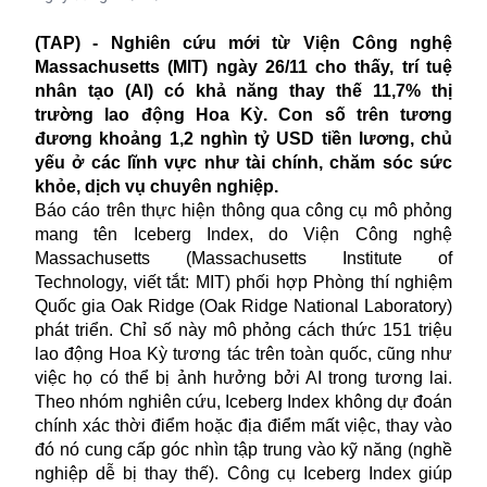
(TAP) - Nghiên cứu mới từ Viện Công nghệ
Massachusetts (MIT) ngày 26/11 cho thấy, trí tuệ
nhân tạo (AI) có khả năng thay thế 11,7% thị
trường lao động Hoa Kỳ. Con số trên tương
đương khoảng 1,2 nghìn tỷ USD tiền lương, chủ
yếu ở các lĩnh vực như tài chính, chăm sóc sức
khỏe, dịch vụ chuyên nghiệp.
Báo cáo trên thực hiện thông qua công cụ mô phỏng
mang tên Iceberg Index, do Viện Công nghệ
Massachusetts (Massachusetts Institute of
Technology, viết tắt: MIT) phối hợp Phòng thí nghiệm
Quốc gia Oak Ridge (Oak Ridge National Laboratory)
phát triển. Chỉ số này mô phỏng cách thức 151 triệu
lao động Hoa Kỳ tương tác trên toàn quốc, cũng như
việc họ có thể bị ảnh hưởng bởi AI trong tương lai.
Theo nhóm nghiên cứu, Iceberg Index không dự đoán
chính xác thời điểm hoặc địa điểm mất việc, thay vào
đó nó cung cấp góc nhìn tập trung vào kỹ năng (nghề
nghiệp dễ bị thay thế). Công cụ Iceberg Index giúp