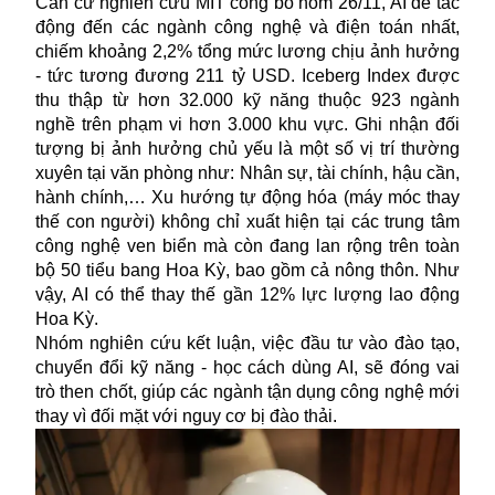
Căn cứ nghiên cứu MIT công bố hôm 26/11, AI dễ tác
động đến các ngành công nghệ và điện toán nhất,
chiếm khoảng 2,2% tổng mức lương chịu ảnh hưởng
- tức tương đương 211 tỷ USD. Iceberg Index được
thu thập từ hơn 32.000 kỹ năng thuộc 923 ngành
nghề trên phạm vi hơn 3.000 khu vực. Ghi nhận đối
tượng bị ảnh hưởng chủ yếu là một số vị trí thường
xuyên tại văn phòng như: Nhân sự, tài chính, hậu cần,
hành chính,… Xu hướng tự động hóa (máy móc thay
thế con người) không chỉ xuất hiện tại các trung tâm
công nghệ ven biển mà còn đang lan rộng trên toàn
bộ 50 tiểu bang Hoa Kỳ, bao gồm cả nông thôn. Như
vậy,
AI
có thể thay thế gần 12% lực lượng lao động
Hoa Kỳ.
Nhóm nghiên cứu kết luận, việc đầu tư vào đào tạo,
chuyển đổi kỹ năng - học cách dùng AI, sẽ đóng vai
trò then chốt, giúp các ngành tận dụng công nghệ mới
thay vì đối mặt với nguy cơ bị đào thải.