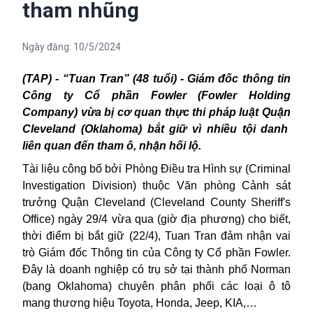
tham nhũng
Ngày đăng:
10/5/2024
(TAP) - “Tuan Tran” (48 tuổi) - Giám đốc thông tin
C
ông ty Cổ phần Fowler (Fowler Holding
Company) vừa bị cơ quan thực thi pháp luật Quận
Cleveland (Oklahoma
) bắt giữ vì nhiều tội danh
liên quan đến tham ô, nhận hối lộ.
Tài liệu công bố bởi
Phòng Điều tra Hình sự (Criminal
Investigation Division) thuộc
Văn phòng Cảnh sát
trưởng Quận Cleveland (Cleveland County Sheriff's
Office) ngày 29/4 vừa qua (giờ địa phương) cho biết,
thời điểm bị bắt giữ (22/4), Tuan Tran đảm nhận vai
trò Giám đốc Thông tin của Công ty Cổ phần Fowler.
Đây là doanh nghiệp có trụ sở tại thành phố Norman
(bang Oklahoma) chuyên phân phối các loại ô tô
mang thương hiệu Toyota, Honda, Jeep, KIA,…