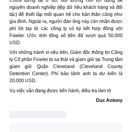
Chưa dừng lại ở đó, đối tượng còn lợi dụng tài
nguyên doanh nghiệp (tệp dữ liệu khách hàng và đối
tác) để thiết lập mối quan hệ cho bản thân cũng như
gia đình. Ngoài ra, người đàn ông này còn nhận được
phí lót tay từ các công ty có ký kết hợp đồng với
Fowler. Ước tính tổng số tiền đã vượt quá 50.000
USD.
Với những hành vi nêu trên, G
iám đốc thông tin C
ông
ty Cổ phần Fowler bị sa thải và giam giữ tại Trung tâm
giam giữ Quận Cleveland (Cleveland County
Detention Center). Phí bảo lãnh anh ta dự kiến là
20.000 USD.
Vụ việc vẫn đang được tiến hành, điều tra làm rõ
Duc Antony