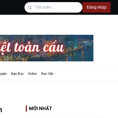
Đăng nhập
uyện
Bạn Đọc
Video
Rao Vặt
n
MỚI NHẤT