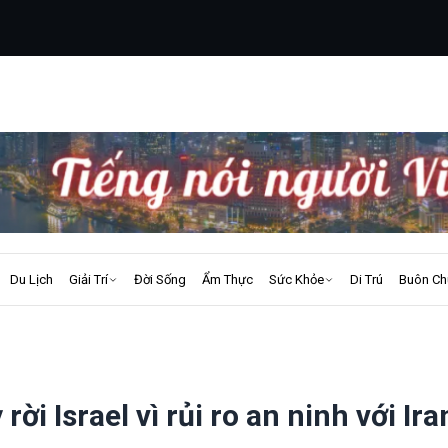
Du Lịch
Giải Trí
Đời Sống
Ẩm Thực
Sức Khỏe
Di Trú
Buôn Ch
ời Israel vì rủi ro an ninh với Ira