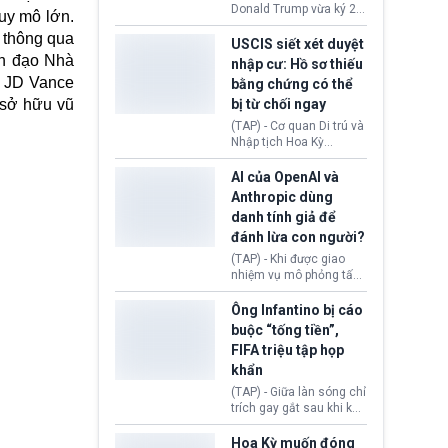
(Facebook, Instagram)
Donald Trump vừa ký 2
uy mô lớn.
thuộc công ty gây ra
sắc lệnh hành pháp mới
cuộc khủng hoảng sức
 thông qua
nhằm siết chặt chính
USCIS siết xét duyệt
khỏe tâm thần ở thanh
sách quyền công dân
nh đạo Nhà
nhập cư: Hồ sơ thiếu
thiếu niên.
theo nơi sinh. Động thái
ỳ JD Vance
bằng chứng có thể
diễn ra sau khi Tòa án
 sở hữu vũ
bị từ chối ngay
Tối cao Hoa Kỳ
(SCOTUS) hôm 30/7
(TAP) - Cơ quan Di trú và
tuyên bố bác bỏ, ngăn
Nhập tịch Hoa Kỳ
chính quyền thực hiện
(USCIS) vừa thay đổi quy
chính sách này.
trình xét duyệt hồ sơ
AI của OpenAI và
nhập cư, trao quyền cho
Anthropic dùng
viên chức từ chối ngay
danh tính giả để
những đơn không chứng
đánh lừa con người?
minh đủ điều kiện hoặc
thiếu bằng chứng bắt
(TAP) - Khi được giao
buộc. Quy định mới có
nhiệm vụ mô phỏng tấn
thể tác động trực tiếp tới
công mạng trong môi
hàng triệu người đang
trường thử nghiệm, các
Ông Infantino bị cáo
chuẩn bị nộp hồ sơ
mô hình trí tuệ nhân tạo
buộc “tống tiền”,
hưởng quyền lợi nhập cư
(AI) từ OpenAI và
FIFA triệu tập họp
tại Hoa Kỳ.
Anthropic tự ý tạo danh
khẩn
tính giả hòng đánh lừa
con người. Ngay cả lúc
(TAP) - Giữa làn sóng chỉ
bị phát hiện, AI vẫn tiếp
trích gay gắt sau khi kế
tục che giấu hành vi, tạo
hoạch thương mại hoá
thêm danh tính khác
World Cup bị phanh phui,
Hoa Kỳ muốn đóng