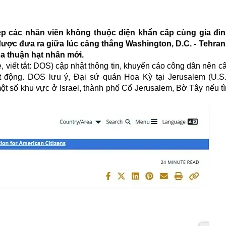
p các nhân viên không thuộc diện khẩn cấp cùng gia đình
nh được đưa ra giữa lúc căng thẳng Washington, D.C. - Tehran
a thuận hạt nhân mới.
 viết tắt: DOS) cập nhật thông tin, khuyến cáo công dân nên c
ạt động. DOS lưu ý, Đại sứ quán Hoa Kỳ tại Jerusalem (U.
ột số khu vực ở Israel, thành phố Cổ Jerusalem, Bờ Tây nếu tì