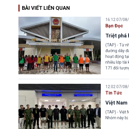
BÀI VIẾT LIÊN QUAN
16:12 07/08
Bạn Đọc
Triệt phá
(TAP) - Từ n
đường dây đá
hoạt động tại
nhiều lớp tài
171 đối tượn
12:02 07/08
Tin Tức
Việt Nam 
(TAP) - Việt
Nhóm này bị 