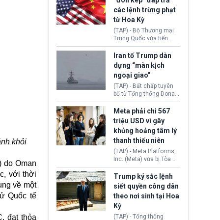
“đòn kép” đáp trả
đến tội ác từ hơn 30
các lệnh trừng phạt
năm trước tại California.
từ Hoa Kỳ
(TAP) - Bộ Thương mại
Trung Quốc vừa tiến
hành áp đặt lệnh trừng
phạt lên hàng loạt thực
Iran tố Trump dàn
thể và siết chặt kiểm
dựng “màn kịch
soát xuất khẩu máy bay
ngoại giao”
không người lái (UAV)
sang Hoa Kỳ. Động thái
(TAP) - Bất chấp tuyên
này nhằm đáp trả các
bố từ Tổng thống Donald
biện pháp hạn chế
Trump về tiến trình đàm
thương mại, áp thuế mới
phán hòa bình, Iran
Meta phải chi 567
cùng lệnh cấm công
khẳng định chưa có bất
triệu USD vì gây
nghệ gần đây từ phía
kỳ thỏa thuận nào.
khủng hoảng tâm lý
Washington.
Tehran cho rằng, Hoa Kỳ
thanh thiếu niên
ảnh khỏi
chỉ đang dàn dựng “màn
kịch ngoại giao” để xoa
(TAP) - Meta Platforms,
dịu căng thẳng.
Inc. (Meta) vừa bị Tòa án
ĩ) do Oman
bang New Mexico yêu
c, với thời
cầu đóng góp 567 triệu
Trump ký sắc lệnh
USD vào một quỹ khắc
hung về một
siết quyền công dân
phục hậu quả. Quyết
tử Quốc tế
theo nơi sinh tại Hoa
định này diễn ra sau khi
Kỳ
toà xác định, những nền
tảng mạng xã hội
. đạt thỏa
(TAP) - Tổng thống