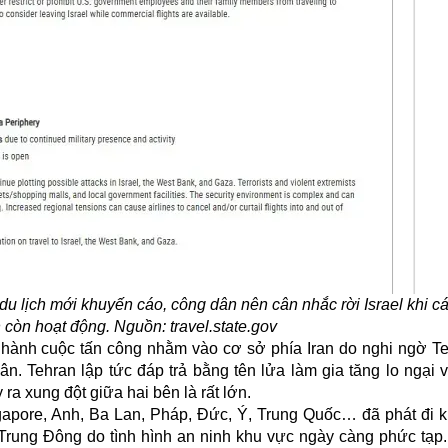
u lịch mới khuyến cáo, công dân nên cân nhắc rời Israel khi c
còn hoạt động. Nguồn: travel.state.gov
ến hành cuộc tấn công nhằm vào cơ sở phía Iran do nghi ngờ T
hân
. Tehran lập tức đáp trả bằng tên lửa làm gia tăng lo ngại
ra xung đột giữa hai bên là rất lớn.
ngapore, Anh, Ba Lan, Pháp, Đức, Ý, Trung Quốc… đã phát đi 
 Trung Đông do tình hình an ninh khu vực ngày càng phức tạp.