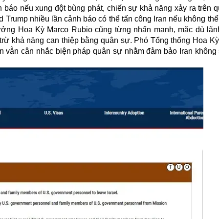
h báo nếu xung đột bùng phát, chiến sự khả năng xảy ra trên q
 Trump nhiều lần cảnh báo có thể tấn công Iran nếu không thể
trưởng Hoa Kỳ Marco Rubio cũng từng nhấn mạnh, mặc dù lã
i trừ khả năng can thiệp bằng quân sự. Phó Tổng thống Hoa K
on vẫn cân nhắc biện pháp quân sự nhằm đảm bảo Iran không