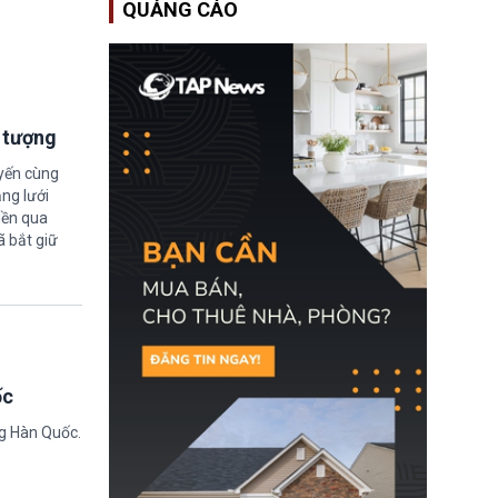
QUẢNG CÁO
Bộ An ninh Nội địa Hoa
Kỳ (DHS) đang đối mặt
nguy cơ thiếu hụt lực
lượng trầm trọng. Điều
này cần được đặc biệt
chú ý bởi nếu các siêu
bão đổ bộ Hoa Kỳ ở nửa
i tượng
cuối năm 2026, lực
lượng ứng phó “mỏng”
có thể làm nghẽn công
uyến cùng
tác cứu trợ; dẫn đến hệ
ng lưới
thống ứng phó khẩn cấp
iền qua
quốc gia quá tải.
ã bắt giữ
ốc
ng Hàn Quốc.