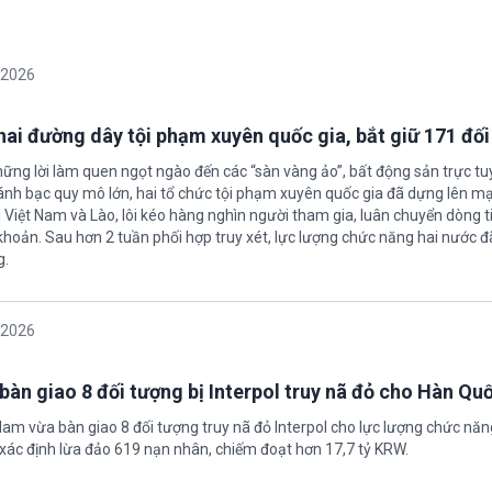
/2026
 hai đường dây tội phạm xuyên quốc gia, bắt giữ 171 đố
hững lời làm quen ngọt ngào đến các “sàn vàng ảo”, bất động sản trực t
nh bạc quy mô lớn, hai tổ chức tội phạm xuyên quốc gia đã dựng lên mạ
 Việt Nam và Lào, lôi kéo hàng nghìn người tham gia, luân chuyển dòng t
 khoản. Sau hơn 2 tuần phối hợp truy xét, lực lượng chức năng hai nước đ
g.
/2026
bàn giao 8 đối tượng bị Interpol truy nã đỏ cho Hàn Qu
 Nam vừa bàn giao 8 đối tượng truy nã đỏ Interpol cho lực lượng chức nă
xác định lừa đảo 619 nạn nhân, chiếm đoạt hơn 17,7 tỷ KRW.