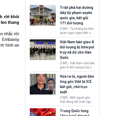
Triệt phá hai đường
dây tội phạm xuyên
 rời khỏi
quốc gia, bắt giữ
 leo thang
171 đối tượng
(TAP) - Từ những lời làm
quen ngọt ngào đến các
ân nhắc rời
“sàn vàng ảo”, bất động
S. Embassy
sản trực tuyến cùng
Việt Nam bàn giao 8
nh hình an
đường dây đánh bạc quy
đối tượng bị Interpol
mô lớn, hai tổ chức tội
truy nã đỏ cho Hàn
phạm xuyên quốc gia đã
Quốc
dựng lên mạng lưới hoạt
động tại Việt Nam và
(TAP) - Việt Nam vừa bàn
Lào, lôi kéo hàng nghìn
giao 8 đối tượng truy nã
người tham gia, luân
đỏ Interpol cho lực lượng
chuyển dòng tiền qua
chức năng Hàn Quốc.
Vừa ra tù, người đàn
nhiều lớp tài khoản. Sau
Nhóm này bị xác định
ông gốc Việt bị ICE
hơn 2 tuần phối hợp truy
lừa đảo 619 nạn nhân,
bắt giữ, chờ trục
xét, lực lượng chức năng
chiếm đoạt hơn 17,7 tỷ
hai nước đã bắt giữ 171
xuất
KRW.
đối tượng.
(TAP) - Một người gốc
Việt đang đối mặt nguy
cơ bị trục xuất khỏi Hoa
Kỳ sau khi đã chấp hành
Trung Quốc tung
xong bản án liên quan