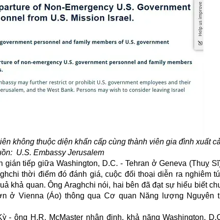
ên không thuộc diện khẩn cấp cùng thành viên gia đình xuất c
guồn: U.S. Embassy Jerusalem
n gián tiếp giữa Washington, D.C. - Tehran ở Geneva (Thuỵ S
ghchi thời điểm đó đánh giá, cuộc đối thoại diễn ra nghiêm tú
quả khả quan. Ông Araghchi nói, hai bên đã đạt sự hiểu biết c
ết hơn ở Vienna (Áo) thông qua Cơ quan Năng lượng Nguyên 
ỳ - ông H.R. McMaster nhận định, khả năng Washington, D.C