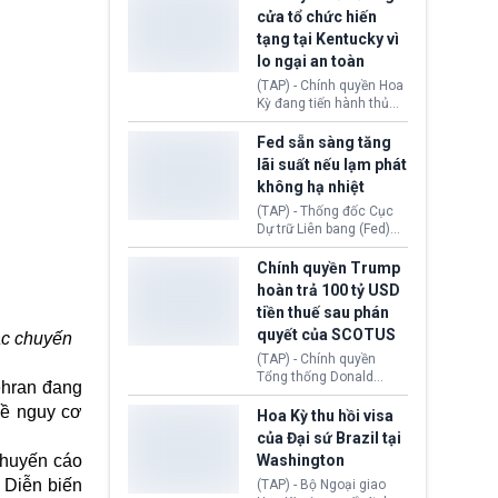
nhằm duy trì hoạt động
Chủ tịch Gianni Infantino
cửa tổ chức hiến
tiếp tục đối mặt cáo
tạng tại Kentucky vì
buộc dùng sức ép tài
lo ngại an toàn
chính để đổi lấy sự ủng
chính trị từ Liên đoàn
(TAP) - Chính quyền Hoa
Bóng đá Jordan. Trước
Kỳ đang tiến hành thủ
áp lực dồn dập, FIFA phải
tục thu hồi chứng nhận
tổ chức cuộc họp khẩn ở
hoạt động của tổ chức
Fed sẵn sàng tăng
Morocco.
hiến tạng Network for
lãi suất nếu lạm phát
Hope (bang Kentucky).
không hạ nhiệt
Nguyên nhân vì đơn vị
này bị cáo buộc có nhiều
(TAP) - Thống đốc Cục
sai sót nghiêm trọng, vi
Dự trữ Liên bang (Fed)
phạm quy định về an
Lisa Cook nói sẽ ủng hộ
toàn y tế.
tăng lãi suất nếu lạm
Chính quyền Trump
phát ở Hoa Kỳ không tiếp
hoàn trả 100 tỷ USD
tục giảm trong thời gian
tiền thuế sau phán
tới.
quyết của SCOTUS
ác chuyến
(TAP) - Chính quyền
Tổng thống Donald
ehran đang
Trump đã hoàn trả
 về nguy cơ
khoảng 100 tỷ USD thuế
Hoa Kỳ thu hồi visa
quan từng thu theo Đạo
của Đại sứ Brazil tại
luật Quyền hạn Kinh tế
khuyến cáo
Washington
Khẩn cấp Quốc tế
 Diễn biến
(IEEPA). Động thái này
(TAP) - Bộ Ngoại giao