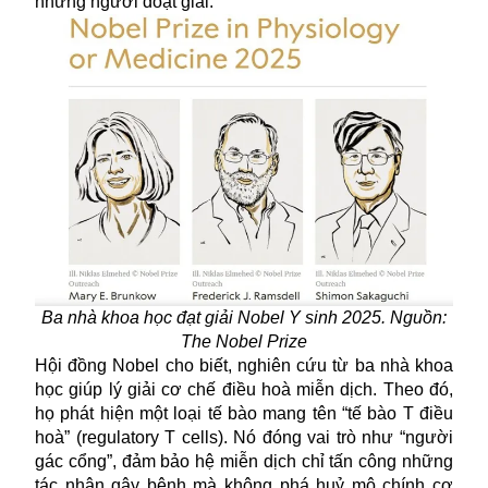
những người đoạt giải.
Ba nhà khoa học đạt giải Nobel Y sinh 2025. Nguồn:
The Nobel Prize
Hội đồng Nobel cho biết, nghiên cứu từ ba nhà khoa
học giúp lý giải cơ chế điều hoà miễn dịch. Theo đó,
họ phát hiện một loại tế bào mang tên “tế bào T điều
hoà” (regulatory T cells). Nó đóng vai trò như “người
gác cổng”, đảm bảo hệ miễn dịch chỉ tấn công những
tác nhân gây bệnh mà không phá huỷ mô chính cơ