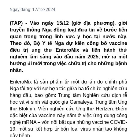
Ngày đăng:
17/12/2024
(TAP) - Vào ngày 15/12 (giờ địa phương), giới
truyền thông Nga đồng loạt đưa tin về bước tiến
quan trọng trong lĩnh vực y học tại nước này.
Theo đó, Bộ Y tế Nga dự kiến công bố
vaccine
điều trị ung thư EnteroMix và tiến hành thử
nghiệm lâm sàng vào đầu năm 2025, mở ra một
hướng đi mới trong việc chữa trị cho những bệnh
nhân.
EnteroMix là sản phẩm từ một dự án do chính phủ
Nga tài trợ với sự hợp tác giữa ba tổ chức nghiên cứu
hàng đầu, bao gồm: Trung tâm Nghiên cứu dịch tễ
học và vi sinh vật quốc gia Gamaleya, Trung tâm Ung
thư Blokhin, Viện nghiên cứu Ung thư Hertzen. Điểm
đặc biệt của vaccine này nằm ở việc ứng dụng công
nghệ mRNA – vốn nổi bật qua những vaccine COVID-
19, một sự kết hợp từ bốn loại virus nhân tạo không
gây bệnh.