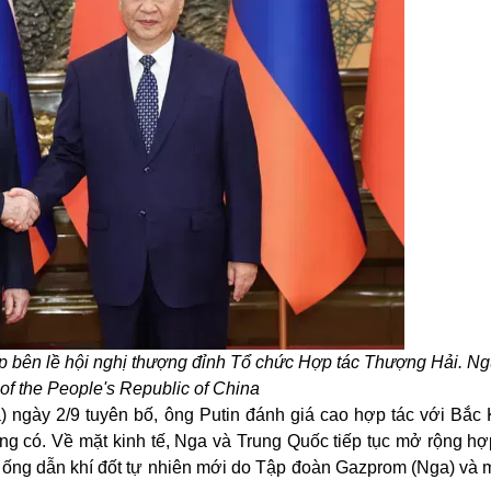
p bên lề hội nghị thượng đỉnh Tổ chức Hợp tác Thượng Hải. N
 of the People's Republic of China
) ngày 2/9 tuyên bố, ông Putin đánh giá cao hợp tác với Bắc 
 có. Về mặt kinh tế, Nga và Trung Quốc tiếp tục mở rộng hợ
 ống dẫn khí đốt tự nhiên mới do Tập đoàn Gazprom (Nga) và m