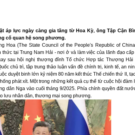
ặt áp lực ngày càng gia tăng từ Hoa Kỳ, ông Tập Cận Bì
ủng cố quan hệ song phương.
Hoa (The State Council of the People's Republic of China
nh thức tại Trung Nam Hải - nơi ở và làm việc của lãnh đạo cấ
a ngay sau hội nghị thượng đỉnh Tổ chức Hợp tác Thượng Hải
ốc chủ trì, tập trung thảo luận vấn đề chính trị, kinh tế, an ni
ộc duyệt binh lớn kỷ niệm 80 năm kết thúc Thế chiến thứ II, tạ
hống phát xít. Một trong những kết quả cụ thể từ cuộc hội đàm 
ông dân Nga vào cuối tháng 9/2025. Phía chính quyền đất nước
iao lưu nhân dân, thương mại song phương.