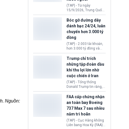
đến ổ dịch Salmonella
(TAP) - Từ ngày
khiến ít nhất 110 người
15/9/2026, Trung Quốc
mắc bệnh tại bang
áp dụng quy định mới về
Minnesota.
quản lý xuất nhập cảnh.
Bóc gỡ đường dây
Một hành vi vi phạm giấy
đánh bạc 24/24, luân
tờ, xuất nhập cảnh trái
chuyển hơn 3.000 tỷ
phép hay liên quan kiểm
đồng
soát công nghệ có thể
khiến công dân Trung
(TAP) - 2.003 tài khoản,
Quốc đối mặt lệnh cấm
hơn 3.000 tỷ đồng và
xuất cảnh kéo dài tới 3
một đường dây đánh
năm. Trong khi đó, người
bạc xuyên quốc gia vận
Trump chỉ trích
nước ngoài sử dụng giấy
hành 24/24 giờ vừa bị
những tập đoàn dầu
tờ giả có nguy cơ bị từ
Công an TP. Hải Phòng
khí thu lợi lớn nhờ
chối nhập cảnh hoặc
(Việt Nam) bóc gỡ.
cấm vào Trung Quốc tới
cuộc chiến ở Iran
5 năm.
(TAP) - Tổng thống
Donald Trump tin rằng, 2
tập đoàn dầu khí
ExxonMobil và Chevron
FAA cấp chứng nhận
đã thu về lợi nhuận quá
h. Nguồn:
an toàn bay Boeing
lớn nhờ giá dầu tăng
737 Max 7 sau nhiều
mạnh suốt thời gian Hoa
năm trì hoãn
Kỳ xảy ra xung đột ở
Iran. Trên cơ sở đó, lãnh
(TAP) - Cục Hàng không
đạo Nhà Trắng kêu gọi
Liên bang Hoa Kỳ (FAA)
các doanh nghiệp cần