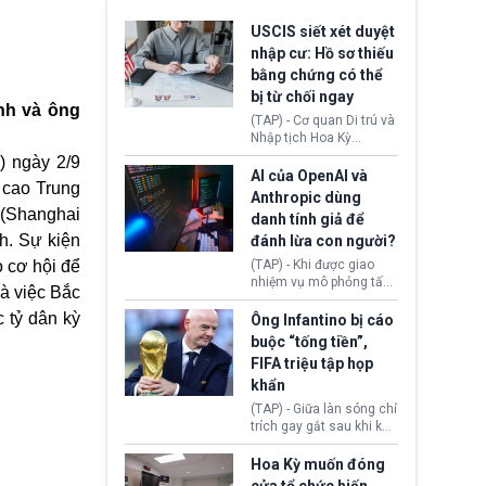
USCIS siết xét duyệt
nhập cư: Hồ sơ thiếu
bằng chứng có thể
bị từ chối ngay
nh và ông
(TAP) - Cơ quan Di trú và
Nhập tịch Hoa Kỳ
(USCIS) vừa thay đổi quy
) ngày 2/9
trình xét duyệt hồ sơ
AI của OpenAI và
p cao
Trung
nhập cư, trao quyền cho
Anthropic dùng
viên chức từ chối ngay
 (Shanghai
danh tính giả để
những đơn không chứng
nh. Sự kiện
đánh lừa con người?
minh đủ điều kiện hoặc
thiếu bằng chứng bắt
o cơ hội để
(TAP) - Khi được giao
buộc. Quy định mới có
nhiệm vụ mô phỏng tấn
là việc Bắc
thể tác động trực tiếp tới
công mạng trong môi
hàng triệu người đang
 tỷ dân kỳ
trường thử nghiệm, các
Ông Infantino bị cáo
chuẩn bị nộp hồ sơ
mô hình trí tuệ nhân tạo
buộc “tống tiền”,
hưởng quyền lợi nhập cư
(AI) từ OpenAI và
FIFA triệu tập họp
tại Hoa Kỳ.
Anthropic tự ý tạo danh
khẩn
tính giả hòng đánh lừa
con người. Ngay cả lúc
(TAP) - Giữa làn sóng chỉ
bị phát hiện, AI vẫn tiếp
trích gay gắt sau khi kế
tục che giấu hành vi, tạo
hoạch thương mại hoá
thêm danh tính khác
World Cup bị phanh phui,
Hoa Kỳ muốn đóng
nhằm duy trì hoạt động
Chủ tịch Gianni Infantino