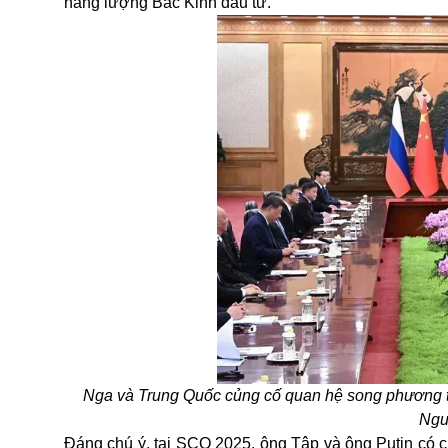
năng lượng Bắc Kinh đầu tư.
Nga và Trung Quốc củng cố quan hệ song phương trư
Ngu
Đáng chú ý, tại SCO 2025, ông Tập và ông Putin có 