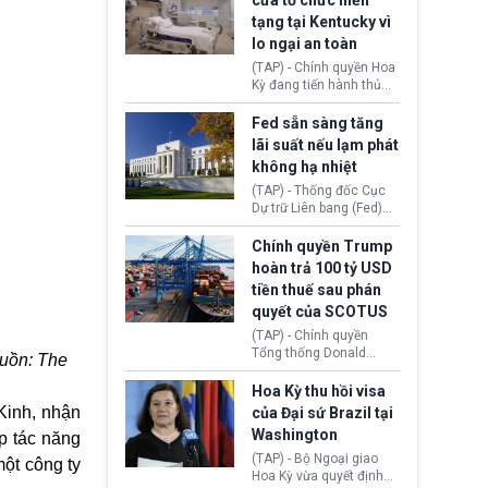
cửa tổ chức hiến
tiếp tục đối mặt cáo
tạng tại Kentucky vì
buộc dùng sức ép tài
lo ngại an toàn
chính để đổi lấy sự ủng
chính trị từ Liên đoàn
(TAP) - Chính quyền Hoa
Bóng đá Jordan. Trước
Kỳ đang tiến hành thủ
áp lực dồn dập, FIFA phải
tục thu hồi chứng nhận
tổ chức cuộc họp khẩn ở
hoạt động của tổ chức
Fed sẵn sàng tăng
Morocco.
hiến tạng Network for
lãi suất nếu lạm phát
Hope (bang Kentucky).
không hạ nhiệt
Nguyên nhân vì đơn vị
này bị cáo buộc có nhiều
(TAP) - Thống đốc Cục
sai sót nghiêm trọng, vi
Dự trữ Liên bang (Fed)
phạm quy định về an
Lisa Cook nói sẽ ủng hộ
toàn y tế.
tăng lãi suất nếu lạm
Chính quyền Trump
phát ở Hoa Kỳ không tiếp
hoàn trả 100 tỷ USD
tục giảm trong thời gian
tiền thuế sau phán
tới.
quyết của SCOTUS
(TAP) - Chính quyền
Tổng thống Donald
guồn: The
Trump đã hoàn trả
khoảng 100 tỷ USD thuế
Hoa Kỳ thu hồi visa
quan từng thu theo Đạo
Kinh, nhận
của Đại sứ Brazil tại
luật Quyền hạn Kinh tế
Washington
p tác năng
Khẩn cấp Quốc tế
(IEEPA). Động thái này
(TAP) - Bộ Ngoại giao
ột công ty
diễn ra sau phán quyết
Hoa Kỳ vừa quyết định