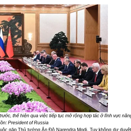
ớc, thể hiện qua việc tiếp tục mở rộng hợp tác ở lĩnh vực năn
ồn: President of Russia
cuộc gặp Thủ tướng Ấn Độ Narendra Modi. Tuy không dự duyệt 