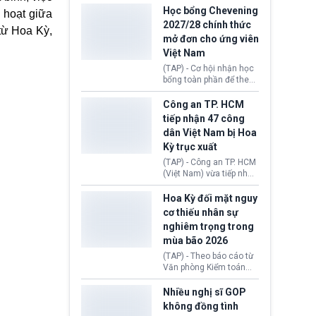
thi Thỏa thuận Rút khỏi
Iran nhằm mở lại eo biển
Học bổng Chevening
 hoạt giữa
Liên minh châu Âu
Hormuz, mở đường cho
2027/28 chính thức
(Withdrawal
 từ
Hoa Kỳ
,
việc khôi phục hoạt
mở đơn cho ứng viên
Agreement).
động hàng hải. Những
Việt Nam
tín hiệu ngoại giao tích
cực này lập tức tác động
(TAP) - Cơ hội nhận học
đến thị trường năng
bổng toàn phần để theo
lượng, kéo giá dầu thế
học chương trình thạc sĩ
giới lùi sâu xuống dưới
tại Vương quốc Anh đã
Công an TP. HCM
mức 80 USD/thùng.
chính thức quay trở lại.
tiếp nhận 47 công
Học bổng Chevening
dân Việt Nam bị Hoa
2027/28 của Chính phủ
Kỳ trục xuất
Anh vừa mở cổng ứng
tuyển dành riêng ứng
(TAP) - Công an TP. HCM
viên Việt Nam, hỗ trợ
(Việt Nam) vừa tiếp nhận
toàn bộ chi phí học tập
47 công dân Việt Nam bị
cùng nhiều quyền lợi
Hoa Kỳ trục xuất về
Hoa Kỳ đối mặt nguy
trong suốt một năm
nước. Đây là đợt có số
cơ thiếu nhân sự
học.
lượng lớn nhất từ đầu
nghiêm trọng trong
năm 2026 đến nay, phản
mùa bão 2026
ánh xu hướng gia tăng
các trường hợp trục
(TAP) - Theo báo cáo từ
xuất.
Văn phòng Kiểm toán
Chính phủ (GAO), Cơ
quan Quản lý Khẩn cấp
Nhiều nghị sĩ GOP
Liên bang (FEMA) thuộc
không đồng tình
Bộ An ninh Nội địa Hoa