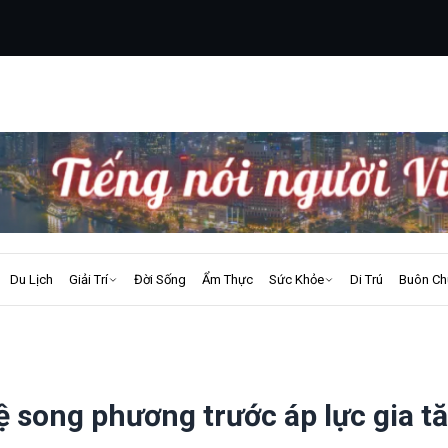
Du Lịch
Giải Trí
Đời Sống
Ẩm Thực
Sức Khỏe
Di Trú
Buôn Ch
 song phương trước áp lực gia t