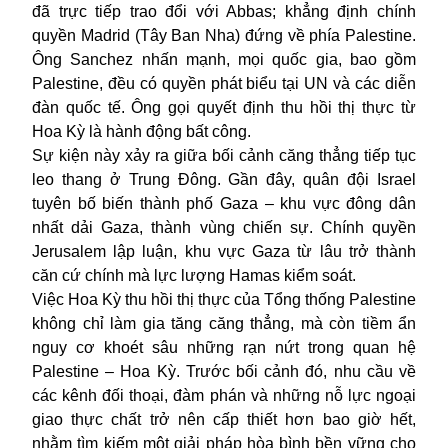
đã trực tiếp trao đổi với Abbas; khẳng định chính
quyền Madrid (Tây Ban Nha) đứng về phía Palestine.
Ông Sanchez nhấn mạnh, mọi quốc gia, bao gồm
Palestine, đều có quyền phát biểu tại UN và các diễn
đàn quốc tế. Ông gọi quyết định thu hồi thị thực từ
Hoa Kỳ là hành động bất công.
Sự kiện này xảy ra giữa bối cảnh căng thẳng tiếp tục
leo thang ở Trung Đông. Gần đây, quân đội Israel
tuyên bố biến thành phố Gaza – khu vực đông dân
nhất dải Gaza, thành vùng chiến sự. Chính quyền
Jerusalem lập luận, khu vực Gaza từ lâu trở thành
căn cứ chính mà lực lượng Hamas kiểm soát.
Việc Hoa Kỳ thu hồi thị thực của Tổng thống Palestine
không chỉ làm gia tăng căng thẳng, mà còn tiềm ẩn
nguy cơ khoét sâu những rạn nứt trong quan hệ
Palestine – Hoa Kỳ. Trước bối cảnh đó, nhu cầu về
các kênh đối thoại, đàm phán và những nỗ lực ngoại
giao thực chất trở nên cấp thiết hơn bao giờ hết,
nhằm tìm kiếm một giải pháp hòa bình bền vững cho