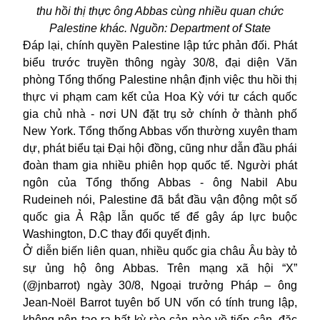
thu hồi thị thực ông Abbas cùng nhiều quan chức
Palestine khác. Nguồn: Department of State
Đáp lại, chính quyền Palestine lập tức phản đối. Phát
biểu trước truyền thông ngày 30/8, đại diện Văn
phòng Tổng thống Palestine nhận định việc thu hồi thị
thực vi phạm cam kết của Hoa Kỳ với tư cách quốc
gia chủ nhà - nơi UN đặt trụ sở chính ở thành phố
New York. Tổng thống Abbas vốn thường xuyên tham
dự, phát biểu tại Đại hội đồng, cũng như dẫn đầu phái
đoàn tham gia nhiều phiên họp quốc tế. Người phát
ngôn của Tổng thống Abbas - ông Nabil Abu
Rudeineh nói, Palestine đã bắt đầu vận động một số
quốc gia Ả Rập lẫn quốc tế để gây áp lực buộc
Washington, D.C thay đổi quyết định.
Ở diễn biến liên quan, nhiều quốc gia châu Âu bày tỏ
sự ủng hộ ông Abbas. Trên mạng xã hội “X”
(@jnbarrot) ngày 30/8, Ngoại trưởng Pháp – ông
Jean-Noël Barrot tuyên bố UN vốn có tính trung lập,
không nên tạo ra bất kỳ rào cản nào về tiếp cận, đặc