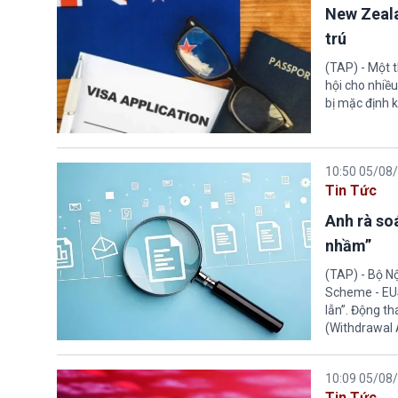
New Zeala
trú
(TAP) - Một 
hội cho nhiề
bị mặc định k
10:50 05/08
Tin Tức
Anh rà soá
nhầm”
(TAP) - Bộ N
Scheme - EUS
lẫn”. Động th
(Withdrawal
10:09 05/08
Tin Tức