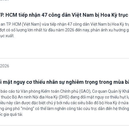
P. HCM tiếp nhận 47 công dân Việt Nam bị Hoa Kỳ trục
 an TP. HCM (Việt Nam) vừa tiếp nhận 47 công dân Việt Nam bị Hoa Kỳ tr
 đợt có số lượng lớn nhất từ đầu năm 2026 đến nay, phản ánh xu hướng g
ục xuất.
/2026
i mặt nguy cơ thiếu nhân sự nghiêm trọng trong mùa 
 báo cáo từ Văn phòng Kiểm toán Chính phủ (GAO), Cơ quan Quản lý Khẩ
inh Nội địa Hoa Kỳ (DHS) đang đối mặt nguy cơ thiếu hụt lực lượng
Điều này cần được đặc biệt chú ý bởi nếu các siêu bão đổ bộ Hoa Kỳ ở nử
ợng ứng phó “mỏng” có thể làm nghẽn công tác cứu trợ; dẫn đến hệ thốn
 gia quá tải.