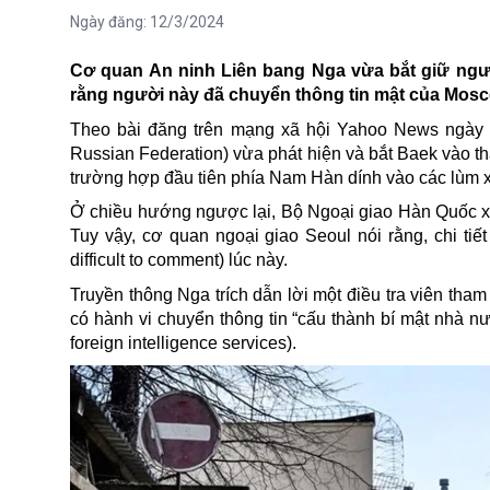
Ngày đăng:
12/3/2024
Cơ quan An ninh Liên bang Nga
vừa bắt giữ ngư
rằng người này đã chuyển thông tin mật của Mosc
Theo bài đăng trên mạng xã hội
Yahoo News ngày 1
Russian Federation) vừa phát hiện và bắt Baek vào th
trường hợp đầu tiên phía Nam Hàn dính vào các lùm 
Ở chiều hướng ngược lại, Bộ Ngoại giao
Hàn Quốc
x
Tuy vậy, cơ quan ngoại giao Seoul nói rằng, chi tiết
difficult to comment) lúc này.
Truyền thông Nga trích dẫn lời một điều tra viên th
có hành vi chuyển thông tin “cấu thành bí mật nhà nư
foreign intelligence services).