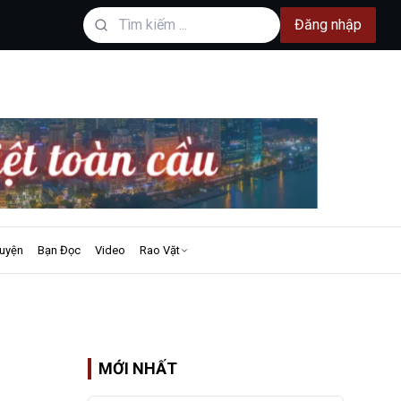
Đăng nhập
uyện
Bạn Đọc
Video
Rao Vặt
MỚI NHẤT