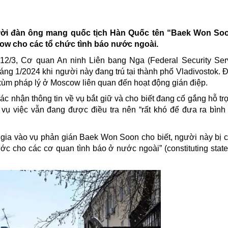
ời đàn ông mang quốc tịch Hàn Quốc tên “
Baek Won Soo
ow cho các tổ chức tình báo nước ngoài.
2/3, Cơ quan An ninh Liên bang Nga (Federal Security Serv
áng 1/2024 khi người này đang trú tại thành phố Vladivostok. 
xùm pháp lý ở Moscow liên quan đến hoạt động gián điệp.
ác nhận thông tin về vụ bắt giữ và cho biết đang cố gắng hỗ tr
 vụ việc vẫn đang được điều tra nên “rất khó để đưa ra bình l
am gia vào vụ phản gián Baek Won Soon
cho biết, người này bị 
ớc cho các cơ quan tình báo ở nước ngoài” (constituting state