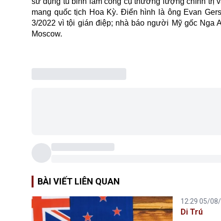
sử dụng tù binh làm công cụ thương lượng chính trị v
mang quốc tịch
Hoa Kỳ
. Điển hình là ông Evan Gers
3/2022 vì tội gián điệp; nhà báo người Mỹ gốc Nga A
Moscow.
BÀI VIẾT LIÊN QUAN
12:29 05/08
Di Trú