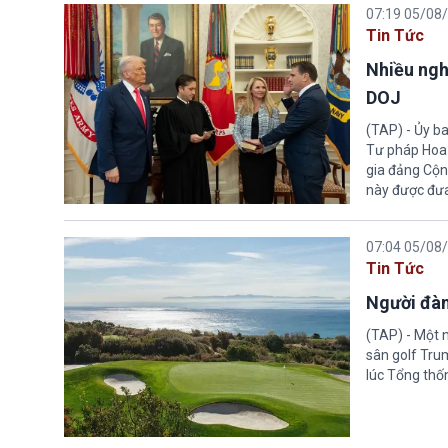
07:19 05/08
Tin Tức
Nhiều ngh
DOJ
(TAP) - Ủy b
Tư pháp Hoa K
gia đảng Cộng
này được đưa
07:04 05/08
Tin Tức
Người đàn
(TAP) - Một 
sân golf Trum
lúc Tổng thố