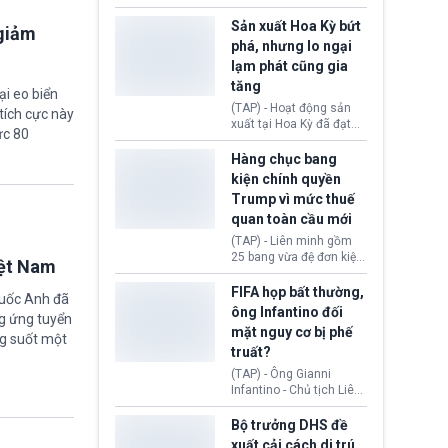
các doanh nghiệp cần
vừa chính thức cấp
giảm giá bán cho người
chứng nhận an toàn bay
Sản xuất Hoa Kỳ bứt
 giảm
tiêu dùng.
cho Boeing 737 Max 7,
phá, nhưng lo ngại
mẫu máy bay nhỏ nhất
lạm phát cũng gia
trong dòng 737 Max
tăng
thuộc Boeing
ại eo biển
Commercial Airplanes
(TAP) - Hoạt động sản
tích cực này
(Boeing). Động thái này
xuất tại Hoa Kỳ đã đạt
ức 80
chính thức khép lại gần
tốc độ nhanh nhất trong
một thập kỷ trì hoãn chờ
hơn 4 năm qua, cho
Hàng chục bang
các cuộc đánh giá
thấy nền kinh tế đang
kiện chính quyền
nghiêm ngặt.
phục hồi tích cực, bất
Trump vì mức thuế
chấp tác động từ thuế
quan toàn cầu mới
quan. Tuy nhiên, không
ít doanh nghiệp vẫn cảm
(TAP) - Liên minh gồm
thấy áp lực lạm phát, bất
25 bang vừa đệ đơn kiện
iệt Nam
ổn địa chính trị hiện còn
chính quyền Tổng thống
nghiêm trọng hơn cả
Donald Trump. Phe
FIFA họp bất thường,
quốc Anh đã
giai đoạn đại dịch
nguyên đơn tin rằng,
ông Infantino đối
COVID-19.
g ứng tuyển
hành động áp thuế 10 -
mặt nguy cơ bị phế
12,5% lên 60 đối tác
ng suốt một
truất?
thương mại hôm 24/7
vượt quá thẩm quyền
(TAP) - Ông Gianni
của Tổng thống.
Infantino - Chủ tịch Liên
đoàn Bóng đá Thế giới
(FIFA) đang đứng trước
Bộ trưởng DHS đề
cuộc khủng hoảng
xuất cải cách di trú,