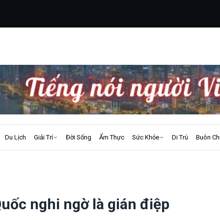
Du Lịch
Giải Trí
Đời Sống
Ẩm Thực
Sức Khỏe
Di Trú
Buôn Ch
uốc nghi ngờ là gián điệp