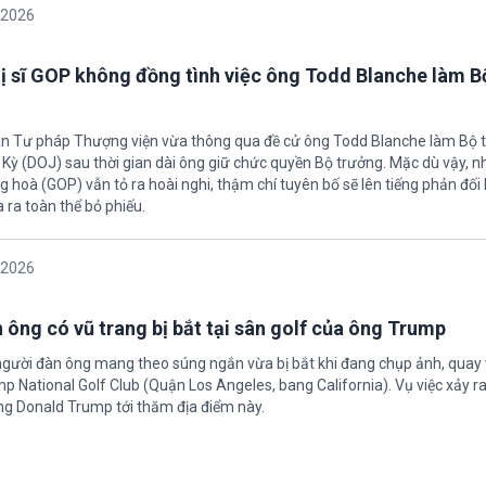
/2026
ị sĩ GOP không đồng tình việc ông Todd Blanche làm B
an Tư pháp Thượng viện vừa thông qua đề cử ông Todd Blanche làm Bộ 
ỳ (DOJ) sau thời gian dài ông giữ chức quyền Bộ trưởng. Mặc dù vậy, nhi
 hoà (GOP) vẫn tỏ ra hoài nghi, thậm chí tuyên bố sẽ lên tiếng phản đối 
 ra toàn thể bỏ phiếu.
/2026
 ông có vũ trang bị bắt tại sân golf của ông Trump
người đàn ông mang theo súng ngắn vừa bị bắt khi đang chụp ảnh, quay 
p National Golf Club (Quận Los Angeles, bang California). Vụ việc xảy r
ng Donald Trump tới thăm địa điểm này.