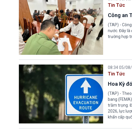
Tin Tức
Công an T
(TAP) - Công
nước. Đây là
trường hợp tr
08:34 05/08
Tin Tức
Hoa Kỳ đố
(TAP) - Theo
bang (FEMA) thuộc Bộ An n
trầm trọng. 
2026, lực lư
khẩn cấp quốc