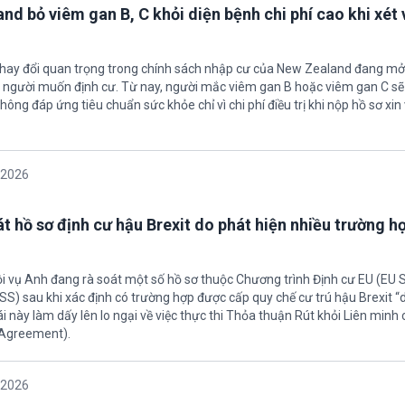
nd bỏ viêm gan B, C khỏi diện bệnh chi phí cao khi xét 
thay đổi quan trọng trong chính sách nhập cư của New Zealand đang mở
u người muốn định cư. Từ nay, người mắc viêm gan B hoặc viêm gan C s
hông đáp ứng tiêu chuẩn sức khỏe chỉ vì chi phí điều trị khi nộp hồ sơ xin 
/2026
t hồ sơ định cư hậu Brexit do phát hiện nhiều trường h
ội vụ Anh đang rà soát một số hồ sơ thuộc Chương trình Định cư EU (EU
S) sau khi xác định có trường hợp được cấp quy chế cư trú hậu Brexit 
ái này làm dấy lên lo ngại về việc thực thi Thỏa thuận Rút khỏi Liên minh
 Agreement).
/2026