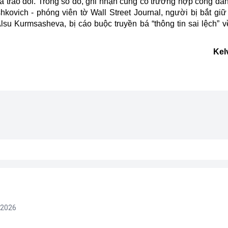
à trao đổi. Trong số đó, ghi nhận cũng có trường hợp công dân
hkovich - phóng viên tờ Wall Street Journal, người bị bắt giữ
lsu Kurmsasheva, bị cáo buộc truyền bá “thông tin sai lệch” v
Kel
/2026