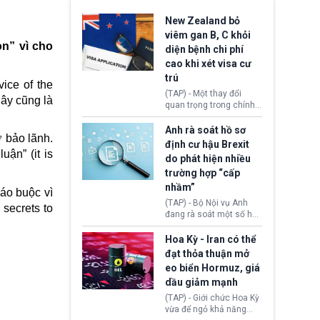
New Zealand bỏ
viêm gan B, C khỏi
n” vì cho
diện bệnh chi phí
cao khi xét visa cư
trú
ice of the
(TAP) - Một thay đổi
Đây cũng là
quan trọng trong chính
sách nhập cư của New
Zealand đang mở ra
Anh rà soát hồ sơ
ợ bảo lãnh.
thêm cơ hội cho nhiều
định cư hậu Brexit
người muốn định cư. Từ
uận” (it is
do phát hiện nhiều
nay, người mắc viêm
trường hợp “cấp
gan B hoặc viêm gan C
sẽ không còn bị mặc
nhầm”
cáo buộc vì
định không đáp ứng tiêu
(TAP) - Bộ Nội vụ Anh
 secrets to
chuẩn sức khỏe chỉ vì
đang rà soát một số hồ
chi phí điều trị khi nộp hồ
sơ thuộc Chương trình
sơ xin visa cư trú.
Định cư EU (EU
Hoa Kỳ - Iran có thể
Settlement Scheme -
đạt thỏa thuận mở
EUSS) sau khi xác định
eo biển Hormuz, giá
có trường hợp được cấp
dầu giảm mạnh
quy chế cư trú hậu
Brexit “do nhầm lẫn”.
(TAP) - Giới chức Hoa Kỳ
Động thái này làm dấy
vừa để ngỏ khả năng
lên lo ngại về việc thực