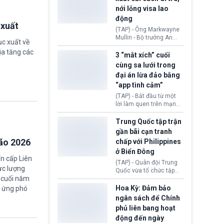
quyền lực nghiêm trọng,
nới lỏng visa lao
khi Hội đồng FIFA được
động
cho là đang chuẩn bị tổ
 xuất
chức cuộc họp khẩn cấp
(TAP) - Ông Markwayne
nhằm xem xét phế truất
Mullin - Bộ trưởng An
ục xuất về
ông sau bê bối liên quan
ninh Nội địa Hoa Kỳ
đến kế hoạch thương
ia tăng các
(DHS) vừa đề xuất chính
3 “mắt xích” cuối
mại hoá World Cup.
phủ cần xem xét mở
cùng sa lưới trong
rộng tiếp nhận lao động
đại án lừa đảo bằng
nước ngoài có thị thực
“app tình cảm”
(visa) tại các lĩnh vực
đang thiếu hụt nhân
(TAP) - Bắt đầu từ một
công trầm trọng. Việc
lời làm quen trên mạng
này nhằm giải quyết nhu
xã hội, nhiều nạn nhân
cầu nhân lực cốt lõi cho
từng bước rơi vào chiếc
Trung Quốc tập trận
nền kinh tế nội địa.
bẫy “tình cảm - đầu tư”
gần bãi cạn tranh
rồi mất sạch tài sản.
bão 2026
chấp với Philippines
Sau hơn nửa năm điều
ở Biển Đông
tra, Công an tỉnh Cao
n cấp Liên
Bằng (Việt Nam) đã khép
(TAP) - Quân đội Trung
lại chuyên án lừa đảo
Quốc vừa tổ chức tập
xuyên quốc gia bằng
a cuối năm
trận phối hợp hải quân,
việc bắt giữ 3 “mắt xích”
không quân gần bãi cạn
Hoa Kỳ: Đảm bảo
g ứng phó
cuối cùng thuộc đường
Scarborough thuộc khu
ngân sách để Chính
dây chiếm đoạt hàng
vực Biển Đông giữa lúc
phủ liên bang hoạt
nghìn tỷ đồng.
tranh chấp chủ quyền
động đến ngày
Bắc Kinh và Manila