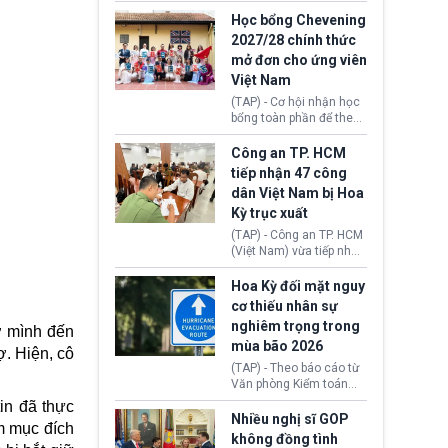
sớm đạt thỏa thuận với
thi Thỏa thuận Rút khỏi
Iran nhằm mở lại eo biển
Học bổng Chevening
Liên minh châu Âu
Hormuz, mở đường cho
2027/28 chính thức
(Withdrawal
việc khôi phục hoạt
mở đơn cho ứng viên
Agreement).
động hàng hải. Những
Việt Nam
tín hiệu ngoại giao tích
cực này lập tức tác động
(TAP) - Cơ hội nhận học
đến thị trường năng
bổng toàn phần để theo
lượng, kéo giá dầu thế
học chương trình thạc sĩ
giới lùi sâu xuống dưới
tại Vương quốc Anh đã
Công an TP. HCM
mức 80 USD/thùng.
chính thức quay trở lại.
tiếp nhận 47 công
Học bổng Chevening
dân Việt Nam bị Hoa
2027/28 của Chính phủ
Kỳ trục xuất
Anh vừa mở cổng ứng
tuyển dành riêng ứng
(TAP) - Công an TP. HCM
viên Việt Nam, hỗ trợ
(Việt Nam) vừa tiếp nhận
toàn bộ chi phí học tập
47 công dân Việt Nam bị
cùng nhiều quyền lợi
Hoa Kỳ trục xuất về
Hoa Kỳ đối mặt nguy
trong suốt một năm
nước. Đây là đợt có số
cơ thiếu nhân sự
học.
lượng lớn nhất từ đầu
nghiêm trọng trong
ợ mình đến
năm 2026 đến nay, phản
mùa bão 2026
ánh xu hướng gia tăng
ợ. Hiện, cô
các trường hợp trục
(TAP) - Theo báo cáo từ
xuất.
Văn phòng Kiểm toán
Chính phủ (GAO), Cơ
in đã thực
quan Quản lý Khẩn cấp
Nhiều nghị sĩ GOP
m mục đích
Liên bang (FEMA) thuộc
không đồng tình