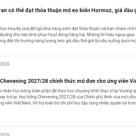
Iran có thể đạt thỏa thuận mở eo biển Hormuz, giá dầu
 chức Hoa Kỳ vừa để ngỏ khả năng sớm đạt thỏa thuận với Iran nhằm mở l
ường cho việc khôi phục hoạt động hàng hải. Những tín hiệu ngoại giao 
ộng đến thị trường năng lượng, kéo giá dầu thế giới lùi sâu xuống dưới m
/2026
Chevening 2027/28 chính thức mở đơn cho ứng viên V
ội nhận học bổng toàn phần để theo học chương trình thạc sĩ tại Vương 
uay trở lại. Học bổng Chevening 2027/28 của Chính phủ Anh vừa mở cổn
g viên Việt Nam, hỗ trợ toàn bộ chi phí học tập cùng nhiều quyền lợi tro
/2026