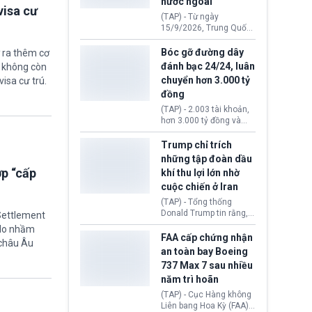
nước ngoài
nguyên liệu liên quan
visa cư
đến ổ dịch Salmonella
(TAP) - Từ ngày
khiến ít nhất 110 người
15/9/2026, Trung Quốc
mắc bệnh tại bang
áp dụng quy định mới về
Minnesota.
quản lý xuất nhập cảnh.
Bóc gỡ đường dây
 ra thêm cơ
Một hành vi vi phạm giấy
đánh bạc 24/24, luân
ẽ không còn
tờ, xuất nhập cảnh trái
chuyển hơn 3.000 tỷ
visa cư trú.
phép hay liên quan kiểm
đồng
soát công nghệ có thể
khiến công dân Trung
(TAP) - 2.003 tài khoản,
Quốc đối mặt lệnh cấm
hơn 3.000 tỷ đồng và
xuất cảnh kéo dài tới 3
một đường dây đánh
năm. Trong khi đó, người
bạc xuyên quốc gia vận
Trump chỉ trích
nước ngoài sử dụng giấy
hành 24/24 giờ vừa bị
những tập đoàn dầu
tờ giả có nguy cơ bị từ
Công an TP. Hải Phòng
ợp “cấp
khí thu lợi lớn nhờ
chối nhập cảnh hoặc
(Việt Nam) bóc gỡ.
cấm vào Trung Quốc tới
cuộc chiến ở Iran
5 năm.
(TAP) - Tổng thống
Donald Trump tin rằng, 2
 Settlement
tập đoàn dầu khí
“do nhầm
ExxonMobil và Chevron
FAA cấp chứng nhận
 châu Âu
đã thu về lợi nhuận quá
an toàn bay Boeing
lớn nhờ giá dầu tăng
737 Max 7 sau nhiều
mạnh suốt thời gian Hoa
năm trì hoãn
Kỳ xảy ra xung đột ở
Iran. Trên cơ sở đó, lãnh
(TAP) - Cục Hàng không
đạo Nhà Trắng kêu gọi
Liên bang Hoa Kỳ (FAA)