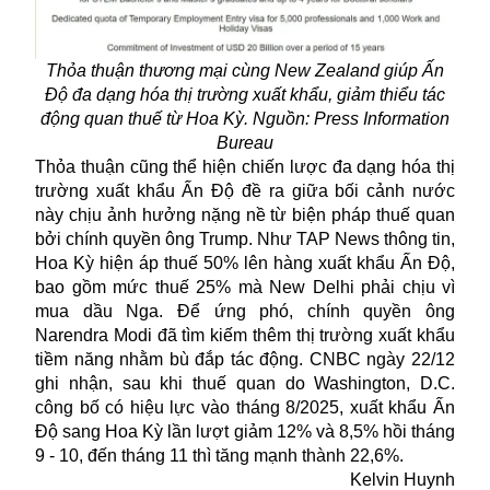
Thỏa thuận thương mại cùng New Zealand giúp Ấn
Độ đa dạng hóa thị trường xuất khẩu, giảm thiểu tác
động quan thuế từ Hoa Kỳ. Nguồn: Press Information
Bureau
Thỏa thuận cũng thể hiện chiến lược đa dạng hóa thị
trường xuất khẩu Ấn Độ đề ra giữa bối cảnh nước
này chịu ảnh hưởng nặng nề từ biện pháp thuế quan
bởi chính quyền ông Trump. Như TAP News thông tin,
Hoa Kỳ hiện
áp thuế
50% lên hàng xuất khẩu Ấn Độ,
bao gồm mức thuế 25% mà New Delhi phải chịu vì
mua dầu Nga. Để ứng phó, chính quyền ông
Narendra Modi đã tìm kiếm thêm thị trường xuất khẩu
tiềm năng nhằm bù đắp tác động. CNBC ngày 22/12
ghi nhận, sau khi thuế quan do Washington, D.C.
công bố có hiệu lực vào tháng 8/2025, xuất khẩu Ấn
Độ sang Hoa Kỳ lần lượt giảm 12% và 8,5% hồi tháng
9 - 10, đến tháng 11 thì tăng mạnh thành 22,6%.
Kelvin Huynh