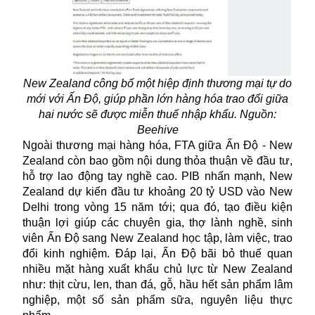
New Zealand công bố một hiệp định thương mại tự do
mới với Ấn Độ, giúp phần lớn hàng hóa trao đổi giữa
hai nước sẽ được miễn thuế nhập khẩu. Nguồn:
Beehive
Ngoài thương mại hàng hóa, FTA giữa Ấn Độ - New
Zealand còn bao gồm nội dung thỏa thuận về đầu tư,
hỗ trợ lao động tay nghề cao. PIB nhấn mạnh, New
Zealand dự kiến đầu tư khoảng 20 tỷ USD vào New
Delhi trong vòng 15 năm tới; qua đó, tạo điều kiện
thuận lợi giúp các chuyên gia, thợ lành nghề, sinh
viên Ấn Độ sang New Zealand học tập, làm việc, trao
đổi kinh nghiệm. Đáp lại, Ấn Độ bãi bỏ thuế quan
nhiều mặt hàng xuất khẩu chủ lực từ New Zealand
như: thịt cừu, len, than đá, gỗ, hầu hết sản phẩm lâm
nghiệp, một số sản phẩm sữa, nguyên liệu thực