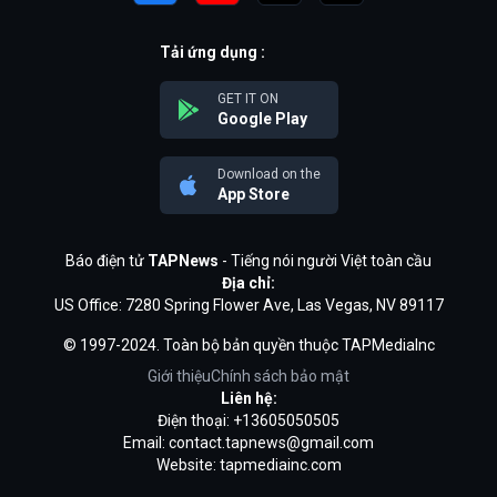
Tải ứng dụng :
GET IT ON
Google Play
Download on the
App Store
Báo điện tử
TAPNews
- Tiếng nói người Việt toàn cầu
Địa chỉ:
US Office: 7280 Spring Flower Ave, Las Vegas, NV 89117
© 1997-2024. Toàn bộ bản quyền thuộc TAPMediaInc
Giới thiệu
Chính sách bảo mật
Liên hệ:
Điện thoại: +13605050505
Email:
contact.tapnews@gmail.com
Website: tapmediainc.com