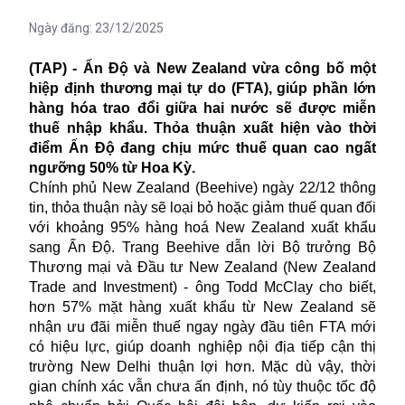
Ngày đăng:
23/12/2025
(TAP) - Ấn Độ và New Zealand vừa công bố một
hiệp định thương mại tự do (FTA), giúp phần lớn
hàng hóa trao đổi giữa hai nước sẽ được miễn
thuế nhập khẩu. Thỏa thuận xuất hiện vào thời
điểm Ấn Độ đang chịu mức thuế quan cao ngất
ngưỡng 50% từ Hoa Kỳ.
Chính phủ New Zealand (Beehive) ngày 22/12 thông
tin, thỏa thuận này sẽ loại bỏ hoặc giảm thuế quan đối
với khoảng 95% hàng hoá New Zealand xuất khẩu
sang Ấn Độ. Trang Beehive dẫn lời Bộ trưởng Bộ
Thương mại và Đầu tư New Zealand (New Zealand
Trade and Investment) - ông Todd McClay cho biết,
hơn 57% mặt hàng xuất khẩu từ New Zealand sẽ
nhận ưu đãi miễn thuế ngay ngày đầu tiên FTA mới
có hiệu lực, giúp doanh nghiệp nội địa tiếp cận thị
trường New Delhi thuận lợi hơn. Mặc dù vậy, thời
gian chính xác vẫn chưa ấn định, nó tùy thuộc tốc độ