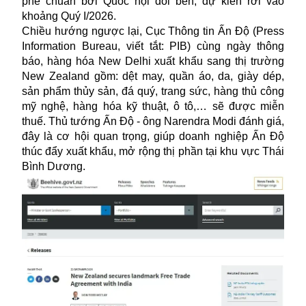
phê chuẩn bởi Quốc hội đôi bên, dự kiến rơi vào
khoảng Quý I/2026.
Chiều hướng ngược lại, Cục Thông tin Ấn Độ (Press
Information Bureau, viết tắt: PIB) cùng ngày thông
báo, hàng hóa New Delhi xuất khẩu sang thị trường
New Zealand gồm: dệt may, quần áo, da, giày dép,
sản phẩm thủy sản, đá quý, trang sức, hàng thủ công
mỹ nghệ, hàng hóa kỹ thuật, ô tô,… sẽ được miễn
thuế. Thủ tướng Ấn Độ - ông Narendra Modi đánh giá,
đây là cơ hội quan trọng, giúp doanh nghiệp Ấn Độ
thúc đẩy xuất khẩu, mở rộng thị phần tại khu vực Thái
Bình Dương.