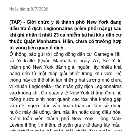
Ngày đăng:
8/7/2026
(TAP) - Giới chức y tế thành phố New York đang
điều tra ổ dịch Legionnaires (viêm phổi nặng) sau
khi ghi nhận ít nhất 23 ca nhiễm tại hai khu dân cư
thuộc Quận Manhattan. Hiện, chưa có trường hợp
tử vong liên quan ổ dịch.
Ở thông báo gửi tới cộng đồng dân cư Carnegie Hill
và Yorkville (Quận Manhattan) ngày 7/7, Sở Y tế
thành phố New York đánh giá, nguồn lây nhiều khả
năng đến từ một tháp giải nhiệt trong khu vực. Hệ
thống này có thể phát tán những hạt sương nhỏ chứa
vi khuẩn
Legionella - tác nhân gây dịch Legionnaires
vào không khí. Cơ quan y tế New York khẳng định, hệ
thống nước sinh hoạt quanh các tòa nhà không gặp
vấn đề, người dân vẫn hoàn toàn an tâm sử dụng
nước máy để uống, tắm, nấu ăn hoặc dùng điều hòa.
Kiểm toán viên thành phố New York - ông Mark
Levine thông tin thêm, chuyên gia y tế đang lấy mẫu,