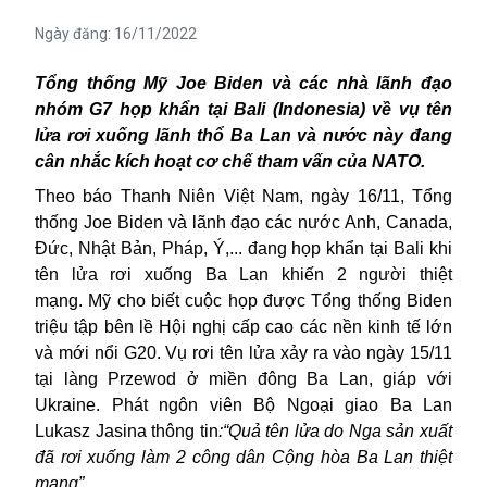
Ngày đăng:
16/11/2022
Tổng thống Mỹ Joe Biden và các nhà lãnh đạo
nhóm G7 họp khẩn tại Bali (Indonesia) về vụ tên
lửa rơi xuống lãnh thổ Ba Lan và nước này đang
cân nhắc kích hoạt cơ chế tham vấn của NATO.
Theo báo Thanh Niên Việt Nam, ngày 16/11
,
Tổng
thống Joe Biden và lãnh đạo các nước Anh, Canada,
Đức, Nhật Bản, Pháp, Ý,... đ
a
ng h
ọ
p khẩn tại Bali khi
tên lửa rơi
xuống
Ba Lan khiến 2 người thiệt
mạng
.
Mỹ cho biết cuộc họp được Tổng thống Biden
triệu tập bên lề Hội nghị cấp cao các nền kinh tế lớn
và mới nổi G20. Vụ
rơi tên lửa
xảy ra vào ngày 15/11
tại làng Przewod ở miền đông Ba Lan, gi
á
p với
Ukraine.
P
hát ngôn viên Bộ Ngoại giao Ba Lan
Lukasz Jasina thông
tin
:“Quả tên lửa do Nga sản xuất
đã rơi xuống làm 2 công dân Cộng hòa Ba Lan thiệt
mạng”
.