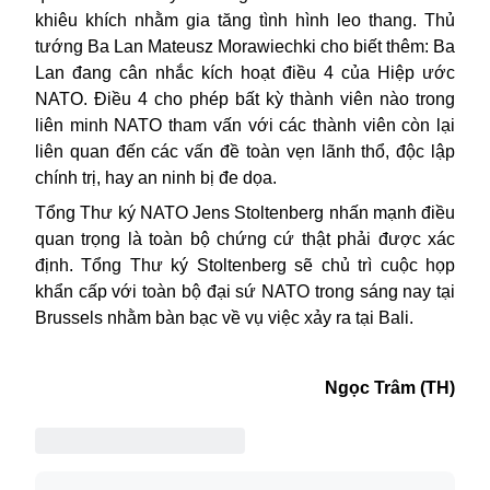
khiêu khích nhằm
gia tăng tình hình
leo thang. Thủ
tướng Ba
Lan
Mateusz Morawiechki cho biết thêm
:
Ba
Lan đang cân nhắc kích hoạt điều 4 của Hiệp ước
N
ATO
. Điều 4 cho phép bất kỳ thành viên nào trong
liên minh N
ATO
tham vấn với các th
à
nh viên còn lại
liên quan đến các vấn đề toàn vẹn lãnh thổ, độc lập
chính trị, hay an ninh bị đe dọa.
Tổng Thư ký N
A
T
O
Jens Stoltenberg nhấn mạnh điều
quan trọng là toàn bộ chứng cứ thật phải được xác
định. Tổng Thư ký Stoltenberg sẽ chủ trì cuộc họp
khẩn cấp với toàn bộ đại sứ NATO trong sáng nay tại
Brussels nhằm bàn bạc về vụ việc xảy ra tại Bali.
Ngọc Trâm (TH)