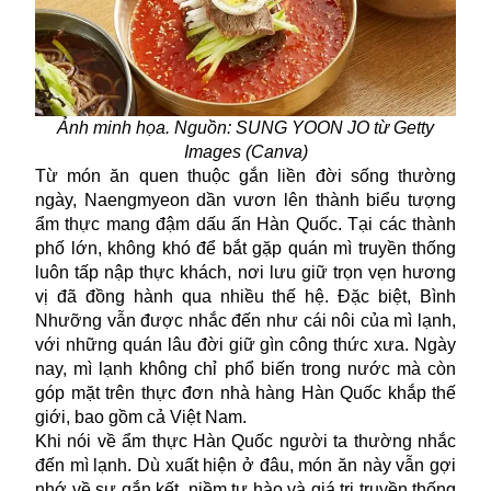
Ảnh minh họa. Nguồn: SUNG YOON JO từ Getty
Images (Canva)
Từ món ăn quen thuộc gắn liền đời sống thường
ngày, Naengmyeon dần vươn lên thành biểu tượng
ẩm thực mang đậm dấu ấn Hàn Quốc. Tại các thành
phố lớn, không khó để bắt gặp quán mì truyền thống
luôn tấp nập thực khách, nơi lưu giữ trọn vẹn hương
vị đã đồng hành qua nhiều thế hệ. Đặc biệt, Bình
Nhưỡng vẫn được nhắc đến như cái nôi của mì lạnh,
với những quán lâu đời giữ gìn công thức xưa. Ngày
nay, mì lạnh không chỉ phổ biến trong nước mà còn
góp mặt trên thực đơn nhà hàng Hàn Quốc khắp thế
giới, bao gồm cả Việt Nam.
Khi nói về ẩm thực Hàn Quốc người ta thường nhắc
đến mì lạnh. Dù xuất hiện ở đâu,
món ăn
này vẫn gợi
nhớ về sự gắn kết, niềm tự hào và giá trị truyền thống