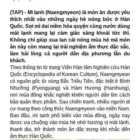
(TAP) - Mì lạnh (Naengmyeon) là món ăn được yêu
thích nhất vào những ngày hè nóng bức ở Hàn
Quốc. Sợi mì dai mềm hòa quyện cùng nước dùng
mát lạnh mang lại cảm giác sảng khoái tức thì.
Không chỉ giúp xua tan cái nóng mùa hè mà món
ăn này còn mang lại trải nghiệm ẩm thực đặc sắc,
làm hài lòng cả người dân địa phương lẫn du
khách.
Theo thông tin từ trang Viện Hàn lâm Nghiên cứu Hàn
Quốc (Encyclopedia of Korean Culture), Naengmyeon
có nguồn gốc từ vùng Bắc Triều Tiên, đặc biệt ở Bình
Nhưỡng (Pyongyang) và Hàm Hương (Hamhung),
nơi mùa đông khắc nghiệt khiến người dân tìm cách
bảo quản thực phẩm. Sau chiến tranh, nhiều người di
cư mang theo công thức Naengmyeon vào miền Nam.
Ban đầu, mì lạnh phổ biến vào mùa đông, ngày nay
được ưa chuộng vào mùa hè nhờ hương vị mát lành,
thanh dịu, trở thành món ăn đặc trưng khi nhắc đến
ẩm thực Hàn Quốc.