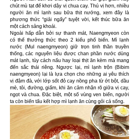
chút mù tạt để khơi dậy vị chua cay. Thú vị hơn, nhiều
người ăn mì lạnh sau bữa thịt nướng, xem đây là
phương thức “giải ngấy” tuyệt vời, kết thúc bữa ăn
một cách sảng khoái.
Ngoài hấp dẫn bởi sự thanh mát, Naengmyeon còn
có thể thưởng thức theo 2 kiểu phổ biến. Mì lạnh
nước (Mul naengmyeon) giữ trọn tinh thần truyền
thống, các nguyên liệu được chan phần nước dùng
mát lạnh, tùy cách nấu hay loại thịt ăn kèm mà mang
đến sắc thái riêng. Ngược lại, mì lạnh trộn (Bibim
naengmyeon) lại là lựa chọn cho những ai yêu thích
vị đậm đà, với lớp sốt đỏ cay nồng pha từ ớt bột, dầu
mè, tỏi, đường, giấm, khi ăn cảm nhận rõ giữa vị cay,
ngọt và chua. Đặc biệt, một số vùng ven biển, người
ta còn biến tấu kết hợp mì lạnh ăn cùng gỏi cá sống.