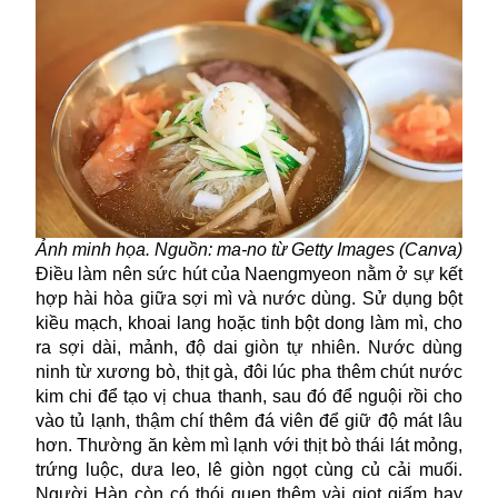
Ảnh minh họa. Nguồn: ma-no từ Getty Images (Canva)
Điều làm nên sức hút của Naengmyeon nằm ở sự kết
hợp hài hòa giữa sợi mì và nước dùng. Sử dụng bột
kiều mạch, khoai lang hoặc tinh bột dong làm mì, cho
ra sợi dài, mảnh, độ dai giòn tự nhiên. Nước dùng
ninh từ xương bò, thịt gà, đôi lúc pha thêm chút nước
kim chi để tạo vị chua thanh, sau đó để nguội rồi cho
vào tủ lạnh, thậm chí thêm đá viên để giữ độ mát lâu
hơn. Thường ăn kèm mì lạnh với thịt bò thái lát mỏng,
trứng luộc, dưa leo, lê giòn ngọt cùng củ cải muối.
Người Hàn còn có thói quen thêm vài giọt giấm hay