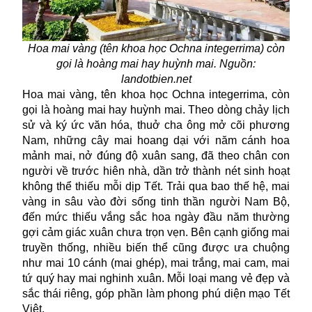
Hoa mai vàng (tên khoa học Ochna integerrima) còn
gọi là hoàng mai hay huỳnh mai. Nguồn:
landotbien.net
Hoa mai vàng, tên khoa học Ochna integerrima, còn
gọi là hoàng mai hay huỳnh mai. Theo dòng chảy lịch
sử và ký ức văn hóa, thuở cha ông mở cõi phương
Nam, những cây mai hoang dại với năm cánh hoa
mảnh mai, nở đúng độ xuân sang, đã theo chân con
người về trước hiên nhà, dần trở thành nét sinh hoạt
không thể thiếu mỗi dịp Tết. Trải qua bao thế hệ, mai
vàng in sâu vào đời sống tinh thần người Nam Bộ,
đến mức thiếu vắng sắc hoa ngày đầu năm thường
gợi cảm giác xuân chưa trọn vẹn. Bên cạnh giống mai
truyền thống, nhiều biến thể cũng được ưa chuộng
như mai 10 cánh (mai ghép), mai trắng, mai cam, mai
tứ quý hay mai nghinh xuân. Mỗi loại mang vẻ đẹp và
sắc thái riêng, góp phần làm phong phú diện mạo Tết
Việt.