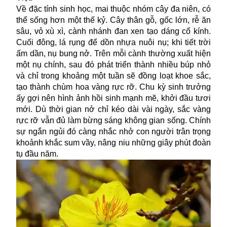
Về đặc tính sinh học, mai thuộc nhóm cây đa niên, có
thể sống hơn một thế kỷ. Cây thân gỗ, gốc lớn, rễ ăn
sâu, vỏ xù xì, cành nhánh đan xen tạo dáng cổ kính.
Cuối đông, lá rụng để dồn nhựa nuôi nụ; khi tiết trời
ấm dần, nụ bung nở. Trên mỗi cành thường xuất hiện
một nụ chính, sau đó phát triển thành nhiều búp nhỏ
và chỉ trong khoảng một tuần sẽ đồng loạt khoe sắc,
tạo thành chùm hoa vàng rực rỡ. Chu kỳ sinh trưởng
ấy gợi nên hình ảnh hồi sinh mạnh mẽ, khởi đầu tươi
mới. Dù thời gian nở chỉ kéo dài vài ngày, sắc vàng
rực rỡ vẫn đủ làm bừng sáng không gian sống. Chính
sự ngắn ngủi đó càng nhắc nhở con người trân trọng
khoảnh khắc sum vầy, nâng niu những giây phút đoàn
tụ đầu năm.