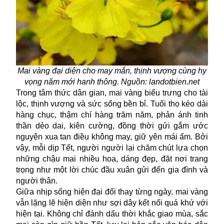
Mai vàng đại diện cho may mắn, thịnh vượng cùng hy
vọng năm mới hanh thông. Nguồn: landotbien.net
Trong tâm thức dân gian, mai vàng biểu trưng cho tài
lộc, thịnh vượng và sức sống bền bỉ. Tuổi thọ kéo dài
hàng chục, thậm chí hàng trăm năm, phản ánh tinh
thần dẻo dai, kiên cường, đồng thời gửi gắm ước
nguyện xua tan điều không may, giữ yên mái ấm. Bởi
vậy, mỗi dịp Tết, người người lại chăm chút lựa chọn
những chậu mai nhiều hoa, dáng đẹp, đặt nơi trang
trọng như một lời chúc đầu xuân gửi đến gia đình và
người thân.
Giữa nhịp sống hiện đại đổi thay từng ngày,
mai vàng
vẫn lặng lẽ hiện diện như sợi dây kết nối quá khứ với
hiện tại. Không chỉ đánh dấu thời khắc giao mùa, sắc