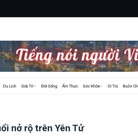
Du Lịch
Giải Trí
Đời Sống
Ẩm Thực
Sức Khỏe
Di Trú
Buôn Ch
ổi nở rộ trên Yên Tử