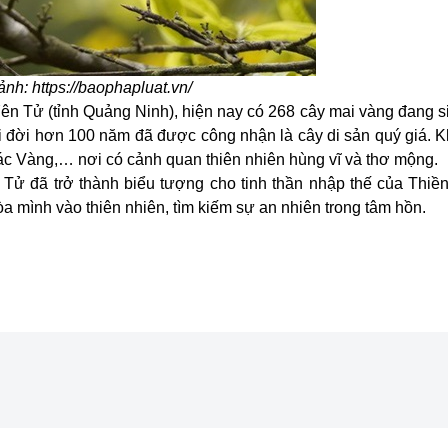
ảnh:
https://baophapluat.vn/
 Yên Tử (tỉnh Quảng Ninh), hiện nay có 268 cây mai vàng đang 
uổi đời hơn 100 năm đã được công nhận là cây
di sản
quý giá. K
hác Vàng,… nơi có cảnh quan thiên nhiên hùng vĩ và thơ mộng.
 Tử đã trở thành biểu tượng cho tinh thần nhập thế của Thiền
a mình vào thiên nhiên, tìm kiếm sự an nhiên trong tâm hồn.