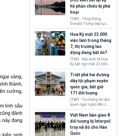
DOJ xem xét lại vụ
thường chưa xác định
hồ phản chiếu bị phá
(UAP). Những tài liệu này
hoại
bao gồm hình ảnh,
video, báo cáo từ nhiều
(TAP) - Tổng thống
cơ quan khác nhau như
Donald Trump tiếp tục
Cục Điều tra Liên bang
cho rằng, hồ phản chiếu
(FBI), Cơ quan Tình báo
trước Đài tưởng niệm
Hoa Kỳ mất 23.000
Trung ương (CIA) và Bộ
Lincoln bị phá hoại. Lãnh
việc làm trong tháng
Ngoại giao (DOS).
đạo Nhà Trắng yêu cầu
7, thị trường lao
Bộ Tư pháp (DOJ) xem
động đang bất ổn?
xét lại quyết định hủy
truy tố những cá nhân bị
(TAP) - Nền kinh tế Hoa
nghi ngờ làm hư hại
Kỳ bất ngờ mất 23.000
công trình.
việc làm vào tháng 7,
cho thấy thị trường lao
Triệt phá hai đường
 ngai vàng,
động có dấu hiệu suy
dây tội phạm xuyên
ình thành,
yếu sau thời gian duy trì
quốc gia, bắt giữ
tương đối ổn định suốt
iên cường,
171 đối tượng
nửa năm 2026.
(TAP) - Từ những lời làm
quen ngọt ngào đến các
âm linh sâu
“sàn vàng ảo”, bất động
c cũng đánh
sản trực tuyến cùng
Việt Nam bàn giao 8
đường dây đánh bạc quy
a này đang
đối tượng bị Interpol
mô lớn, hai tổ chức tội
truy nã đỏ cho Hàn
phạm xuyên quốc gia đã
Quốc
dựng lên mạng lưới hoạt
 kiện sinh