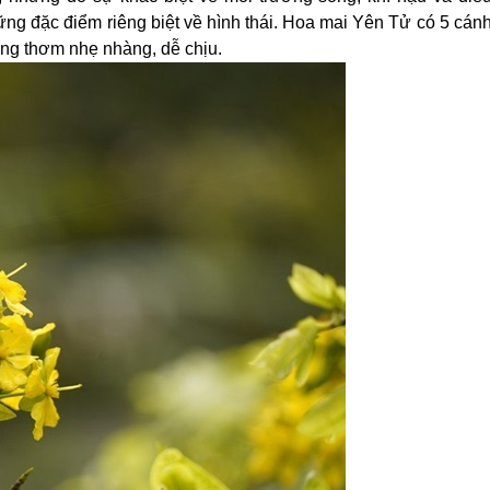
ững đặc điểm riêng biệt về hình thái. Hoa mai Yên Tử có 5 cán
ơng thơm nhẹ nhàng, dễ chịu.