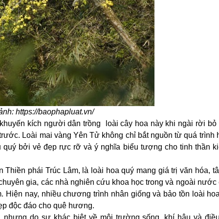
ảnh:
https://baophapluat.vn/
khuyến kích người dân trồng
loài cây hoa này khi ngài rời bỏ
rước. Loài mai vàng Yên Tử không chỉ bắt nguồn từ quá trình h
 quý bởi vẻ đẹp rực rỡ và ý nghĩa biểu tượng cho tinh thần k
 Thiền phái Trúc Lâm, là loài hoa quý mang giá trị văn hóa, t
ới chuyên gia, các nhà nghiên cứu khoa học trong và ngoài nướ
m
. Hiện nay, nhiều chương trình nhân giống và bảo tồn loài ho
 đẹp độc đáo cho quê hương.
nhưng do sự khác biệt về môi trường sống, khí hậu và điều