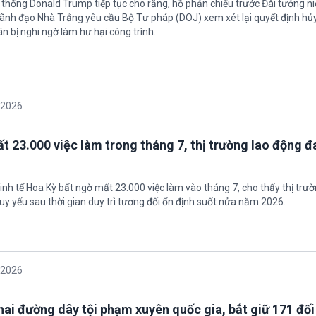
 thống Donald Trump tiếp tục cho rằng, hồ phản chiếu trước Đài tưởng n
 Lãnh đạo Nhà Trắng yêu cầu Bộ Tư pháp (DOJ) xem xét lại quyết định hủy
n bị nghi ngờ làm hư hại công trình.
/2026
t 23.000 việc làm trong tháng 7, thị trường lao động đ
inh tế Hoa Kỳ bất ngờ mất 23.000 việc làm vào tháng 7, cho thấy thị trư
uy yếu sau thời gian duy trì tương đối ổn định suốt nửa năm 2026.
/2026
 hai đường dây tội phạm xuyên quốc gia, bắt giữ 171 đố