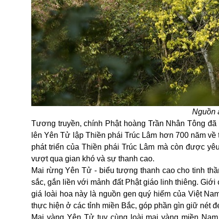
Nguồn 
Tương truyền, chính Phật hoàng Trần Nhân Tông đã 
lên Yên Tử lập Thiền phái Trúc Lâm hơn 700 năm về t
phát triển của Thiền phái Trúc Lâm mà còn được yêu
vượt qua gian khó và sự thanh cao.
Mai rừng Yên Tử - biểu tượng thanh cao cho tinh thần
sắc, gắn liền với mảnh đất Phật giáo linh thiêng. Gi
giá loài hoa này là nguồn gen quý hiếm của
Việt Na
thực hiện ở các tỉnh miền Bắc, góp phần gìn giữ nét
Mai vàng Yên Tử tuy cùng loài mai vàng miền Nam, 