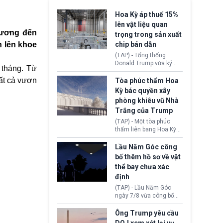
Hoa Kỳ áp thuế 15%
lên vật liệu quan
hương đến
trọng trong sản xuất
n lên khoe
chip bán dẫn
(TAP) - Tổng thống
Donald Trump vừa ký
 tháng. Từ
sắc lệnh áp thuế bổ
sung 15% cùng cơ chế
ất cả vươn
Tòa phúc thẩm Hoa
giá sàn nhập khẩu
Kỳ bác quyền xây
nghiêm ngặt đối với
phòng khiêu vũ Nhà
polysilicon và các sản
Trắng của Trump
phẩm hạ nguồn. Quyết
định này nhằm khôi
(TAP) - Một tòa phúc
phục chuỗi cung ứng
thẩm liên bang Hoa Kỳ
công nghệ, năng lượng
vừa phán quyết, chính
mặt trời nội địa trước sự
quyền Tổng thống
Lầu Năm Góc công
thống trị của Trung
Donald Trump không có
bố thêm hồ sơ về vật
Quốc.
quyền tự ý xây phòng
thể bay chưa xác
khiêu vũ mới rộng
định
khoảng 90.000 feet
vuông tại khu vực Cánh
(TAP) - Lầu Năm Góc
Đông Nhà Trắng.
ngày 7/8 vừa công bố
thêm 41 hồ sơ liên quan
đến UFO hay còn được
Ông Trump yêu cầu
gọi là hiện tượng bất