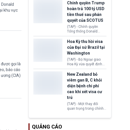
toàn y tế.
tăng lãi suất nếu lạm
Chính quyền Trump
g Donald
phát ở Hoa Kỳ không tiếp
hoàn trả 100 tỷ USD
ại khu vực
tục giảm trong thời gian
tiền thuế sau phán
tới.
quyết của SCOTUS
(TAP) - Chính quyền
Tổng thống Donald
Trump đã hoàn trả
khoảng 100 tỷ USD thuế
Hoa Kỳ thu hồi visa
quan từng thu theo Đạo
của Đại sứ Brazil tại
luật Quyền hạn Kinh tế
Washington
Khẩn cấp Quốc tế
(IEEPA). Động thái này
(TAP) - Bộ Ngoại giao
được gọi là
diễn ra sau phán quyết
Hoa Kỳ vừa quyết định
hồi tháng 2 bởi Tòa án
thu hồi thị thực (visa)
eo, báo cáo
Tối cao Hoa Kỳ
của bà Maria Luiza
New Zealand bỏ
g ương (CIA)
(SCOTUS) khi tuyên bố,
Ribeiro Viotti - Đại sứ
viêm gan B, C khỏi
việc áp thuế diện rộng là
Brazil tại Washington.
diện bệnh chi phí
hoàn toàn bất hợp pháp.
Động thái trên diễn ra
cao khi xét visa cư
trong bối cảnh tranh
chấp ngoại giao giữa
trú
chính quyền Tổng thống
(TAP) - Một thay đổi
Donald Trump và chính
quan trọng trong chính
phủ cánh tả Tổng thống
sách nhập cư của New
Brazil Luiz Inácio Lula
Zealand đang mở ra
da Silva đang leo thang
thêm cơ hội cho nhiều
gay gắt.
QUẢNG CÁO
người muốn định cư. Từ