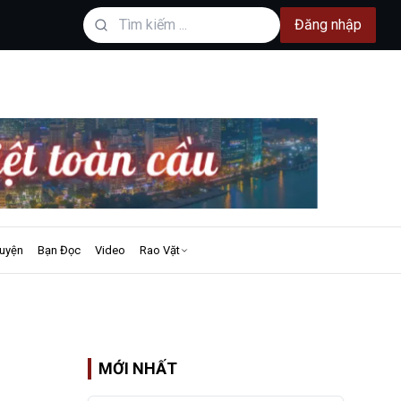
Đăng nhập
uyện
Bạn Đọc
Video
Rao Vặt
MỚI NHẤT