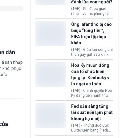
đánh lừa con người?
minh đủ điều kiện hoặc
thiếu bằng chứng bắt
(TAP) - Khi được giao
buộc. Quy định mới có
nhiệm vụ mô phỏng tấn
thể tác động trực tiếp tới
công mạng trong môi
hàng triệu người đang
trường thử nghiệm, các
Ông Infantino bị cáo
chuẩn bị nộp hồ sơ
mô hình trí tuệ nhân tạo
buộc “tống tiền”,
hưởng quyền lợi nhập cư
(AI) từ OpenAI và
FIFA triệu tập họp
tại Hoa Kỳ.
Anthropic tự ý tạo danh
khẩn
tính giả hòng đánh lừa
con người. Ngay cả lúc
(TAP) - Giữa làn sóng chỉ
án dẫn
bị phát hiện, AI vẫn tiếp
trích gay gắt sau khi kế
tục che giấu hành vi, tạo
hoạch thương mại hoá
giá sàn nhập
thêm danh tính khác
World Cup bị phanh phui,
Hoa Kỳ muốn đóng
nhằm duy trì hoạt động
m khôi phục
Chủ tịch Gianni Infantino
cửa tổ chức hiến
uốc.
tiếp tục đối mặt cáo
tạng tại Kentucky vì
buộc dùng sức ép tài
lo ngại an toàn
chính để đổi lấy sự ủng
chính trị từ Liên đoàn
(TAP) - Chính quyền Hoa
Bóng đá Jordan. Trước
Kỳ đang tiến hành thủ
áp lực dồn dập, FIFA phải
tục thu hồi chứng nhận
tổ chức cuộc họp khẩn ở
hoạt động của tổ chức
Fed sẵn sàng tăng
Morocco.
hiến tạng Network for
lãi suất nếu lạm phát
Hope (bang Kentucky).
không hạ nhiệt
Nguyên nhân vì đơn vị
của
này bị cáo buộc có nhiều
(TAP) - Thống đốc Cục
sai sót nghiêm trọng, vi
Dự trữ Liên bang (Fed)
phạm quy định về an
Lisa Cook nói sẽ ủng hộ