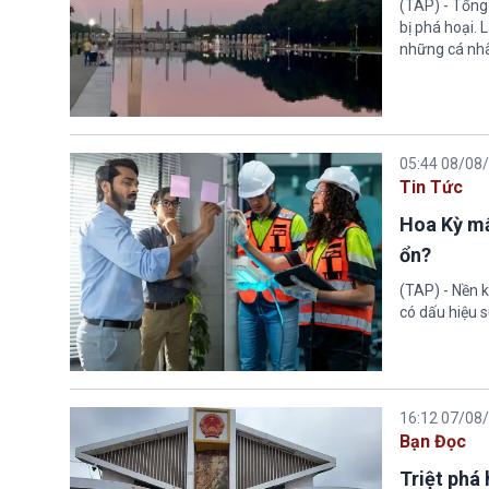
(TAP) - Tổng
bị phá hoại.
những cá nhâ
05:44 08/08
Tin Tức
Hoa Kỳ mấ
ổn?
(TAP) - Nền k
có dấu hiệu s
16:12 07/08
Bạn Đọc
Triệt phá