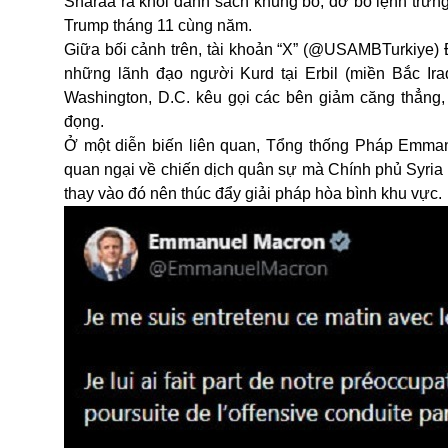
Sharaa ra khỏi danh sách khủng bố, dỡ bỏ lệnh trừn
Trump tháng 11 cùng năm.
Giữa bối cảnh trên, tài khoản “X” (@USAMBTurkiye) 
những lãnh đạo người Kurd tại Erbil (miền Bắc 
Washington, D.C. kêu gọi các bên giảm căng thẳng
đọng.
Ở một diễn biến liên quan, Tổng thống Pháp Emma
quan ngại về chiến dịch quân sự mà Chính phủ Syria 
thay vào đó nên thúc đẩy giải pháp hòa bình khu vực.