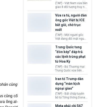
động tại Việt Nam và
(TAP) - Việt Nam vừa bàn
Lào, lôi kéo hàng nghìn
giao 8 đối tượng truy nã
người tham gia, luân
đỏ Interpol cho lực lượng
chuyển dòng tiền qua
chức năng Hàn Quốc.
Vừa ra tù, người đàn
nhiều lớp tài khoản. Sau
Nhóm này bị xác định
ông gốc Việt bị ICE
hơn 2 tuần phối hợp truy
lừa đảo 619 nạn nhân,
bắt giữ, chờ trục
xét, lực lượng chức năng
chiếm đoạt hơn 17,7 tỷ
hai nước đã bắt giữ 171
xuất
KRW.
đối tượng.
(TAP) - Một người gốc
Việt đang đối mặt nguy
cơ bị trục xuất khỏi Hoa
Kỳ sau khi đã chấp hành
Trung Quốc tung
xong bản án liên quan
“đòn kép” đáp trả
đến tội ác từ hơn 30
các lệnh trừng phạt
năm trước tại California.
từ Hoa Kỳ
(TAP) - Bộ Thương mại
Trung Quốc vừa tiến
hành áp đặt lệnh trừng
phạt lên hàng loạt thực
Iran tố Trump dàn
thể và siết chặt kiểm
dựng “màn kịch
 phán cùng
soát xuất khẩu máy bay
ngoại giao”
không người lái (UAV)
sang Hoa Kỳ. Động thái
(TAP) - Bất chấp tuyên
us củng cố
này nhằm đáp trả các
bố từ Tổng thống Donald
biện pháp hạn chế
ưa ông al-
Trump về tiến trình đàm
thương mại, áp thuế mới
phán hòa bình, Iran
Meta phải chi 567