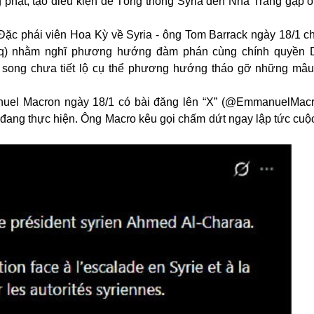
g phạt, tạo điều kiện để Tổng thống Syria đến Nhà Trắng gặp 
Đặc phái viên Hoa Kỳ về Syria - ông Tom Barrack ngày 18/1 ch
Iraq) nhằm nghĩ phương hướng đàm phán cùng chính quyền 
, song chưa tiết lộ cụ thể phương hướng tháo gỡ những mâu
nuel Macron ngày 18/1 có bài đăng lên “X” (@EmmanuelMacr
đang thực hiện. Ông Macro kêu gọi chấm dứt ngay lập tức cuộc