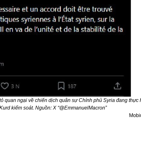
 quan ngại về chiến dịch quân sự Chính phủ Syria đang thực 
i Kurd kiểm soát. Nguồn: X “@EmmanuelMacron”
Mobi