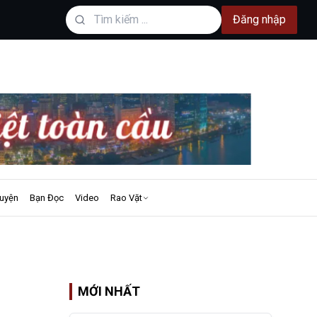
Đăng nhập
uyện
Bạn Đọc
Video
Rao Vặt
MỚI NHẤT