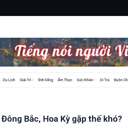
Du Lịch
Giải Trí
Đời Sống
Ẩm Thực
Sức Khỏe
Di Trú
Buôn Ch
o Đông Bắc, Hoa Kỳ gặp thế khó?