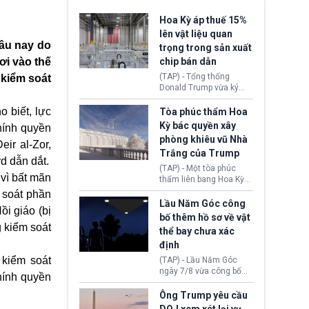
Hoa Kỳ áp thuế 15%
lên vật liệu quan
lâu nay do
trọng trong sản xuất
ơi vào thế
chip bán dẫn
(TAP) - Tổng thống
 kiểm soát
Donald Trump vừa ký
sắc lệnh áp thuế bổ
sung 15% cùng cơ chế
 biết, lực
Tòa phúc thẩm Hoa
giá sàn nhập khẩu
Kỳ bác quyền xây
hính quyền
nghiêm ngặt đối với
phòng khiêu vũ Nhà
polysilicon và các sản
ir al-Zor,
Trắng của Trump
phẩm hạ nguồn. Quyết
d dẫn dắt.
định này nhằm khôi
(TAP) - Một tòa phúc
phục chuỗi cung ứng
vì bất mãn
thẩm liên bang Hoa Kỳ
công nghệ, năng lượng
vừa phán quyết, chính
 soát phần
mặt trời nội địa trước sự
quyền Tổng thống
Lầu Năm Góc công
thống trị của Trung
ồi giáo (bị
Donald Trump không có
bố thêm hồ sơ về vật
Quốc.
quyền tự ý xây phòng
g kiểm soát
thể bay chưa xác
khiêu vũ mới rộng
định
khoảng 90.000 feet
vuông tại khu vực Cánh
 kiểm soát
(TAP) - Lầu Năm Góc
Đông Nhà Trắng.
ngày 7/8 vừa công bố
hính quyền
thêm 41 hồ sơ liên quan
đến UFO hay còn được
Ông Trump yêu cầu
gọi là hiện tượng bất