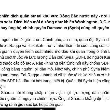
chiến dịch quân sự tại khu vực Đông Bắc nước này - nơi 
 soát. Diễn biến mới dường như khiến Washington, D.C. r
rd hay ủng hộ chính quyền Damascus (Syria) củng cố quyền
nguồn tin từ giới chức Chính phủ, an ninh, quân đội Syria cho
lược Raqqa và Hasakah - nơi ví như thành trì cuối cùng của c
 giành quyền kiểm soát nhiều mỏ dầu khí quan trọng ở tỉnh De
ủ chốt thuộc về Lực lượng Dân chủ Syria (SDF), do người Kur
ng thuộc các bộ lạc Ả Rập - những bên từng nổi dậy chống SDF 
 công bằng nguồn lợi dầu mỏ. Nhờ vậy, chính phủ Syria kiểm
 quan trọng. Tại Raqqa - thành trì cũ thuộc tổ chức Nhà nước H
 SDF bắt đầu rút bớt trang thiết bị. Quân đội Syria hiện cũn
cận.
-Sharaa nói không chấp nhận việc một lực lượng dân quân
ều nguồn tài nguyên chiến lược. Ông al-Sharaa khẳng định, c
ờng ranh giới sắc tộc hoặc tôn giáo.