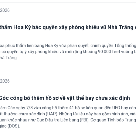
/2026
thẩm Hoa Kỳ bác quyền xây phòng khiêu vũ Nhà Trắng 
tòa phúc thẩm liên bang Hoa Kỳ vừa phán quyết, chính quyền Tổng thốn
có quyền tự ý xây phòng khiêu vũ mới rộng khoảng 90.000 feet vuông t
hà Trắng.
/2026
óc công bố thêm hồ sơ về vật thể bay chưa xác định
Năm Góc ngày 7/8 vừa công bố thêm 41 hồ sơ liên quan đến UFO hay còn 
ất thường chưa xác định (UAP). Những tài liệu này bao gồm hình ảnh, vid
quan khác nhau như Cục Điều tra Liên bang (FBI), Cơ quan Tình báo Trun
giao (DOS).