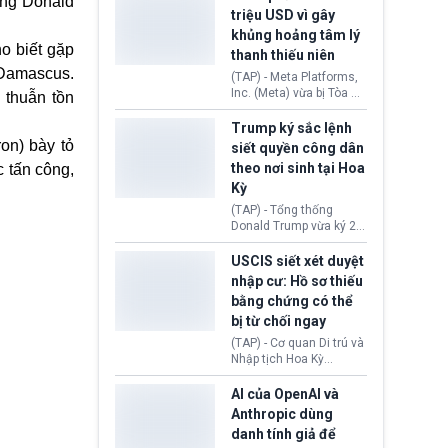
ông Donald
cùng lệnh cấm công
khẳng định chưa có bất
triệu USD vì gây
nghệ gần đây từ phía
kỳ thỏa thuận nào.
khủng hoảng tâm lý
Washington.
Tehran cho rằng, Hoa Kỳ
o biết gặp
thanh thiếu niên
chỉ đang dàn dựng “màn
Damascus.
kịch ngoại giao” để xoa
(TAP) - Meta Platforms,
dịu căng thẳng.
Inc. (Meta) vừa bị Tòa án
 thuẫn tồn
bang New Mexico yêu
cầu đóng góp 567 triệu
Trump ký sắc lệnh
USD vào một quỹ khắc
on) bày tỏ
siết quyền công dân
phục hậu quả. Quyết
theo nơi sinh tại Hoa
 tấn công,
định này diễn ra sau khi
Kỳ
toà xác định, những nền
tảng mạng xã hội
(TAP) - Tổng thống
(Facebook, Instagram)
Donald Trump vừa ký 2
thuộc công ty gây ra
sắc lệnh hành pháp mới
cuộc khủng hoảng sức
nhằm siết chặt chính
USCIS siết xét duyệt
khỏe tâm thần ở thanh
sách quyền công dân
nhập cư: Hồ sơ thiếu
thiếu niên.
theo nơi sinh. Động thái
bằng chứng có thể
diễn ra sau khi Tòa án
bị từ chối ngay
Tối cao Hoa Kỳ
(SCOTUS) hôm 30/7
(TAP) - Cơ quan Di trú và
tuyên bố bác bỏ, ngăn
Nhập tịch Hoa Kỳ
chính quyền thực hiện
(USCIS) vừa thay đổi quy
chính sách này.
trình xét duyệt hồ sơ
AI của OpenAI và
nhập cư, trao quyền cho
Anthropic dùng
viên chức từ chối ngay
danh tính giả để
những đơn không chứng