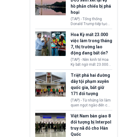
DOJ xem xét lại vụ
thường chưa xác định
hồ phản chiếu bị phá
(UAP). Những tài liệu này
hoại
bao gồm hình ảnh,
video, báo cáo từ nhiều
(TAP) - Tổng thống
cơ quan khác nhau như
Donald Trump tiếp tục
Cục Điều tra Liên bang
cho rằng, hồ phản chiếu
(FBI), Cơ quan Tình báo
trước Đài tưởng niệm
Hoa Kỳ mất 23.000
Trung ương (CIA) và Bộ
Lincoln bị phá hoại. Lãnh
việc làm trong tháng
Ngoại giao (DOS).
đạo Nhà Trắng yêu cầu
7, thị trường lao
Bộ Tư pháp (DOJ) xem
động đang bất ổn?
xét lại quyết định hủy
truy tố những cá nhân bị
(TAP) - Nền kinh tế Hoa
nghi ngờ làm hư hại
Kỳ bất ngờ mất 23.000
công trình.
việc làm vào tháng 7,
cho thấy thị trường lao
Triệt phá hai đường
động có dấu hiệu suy
dây tội phạm xuyên
yếu sau thời gian duy trì
quốc gia, bắt giữ
tương đối ổn định suốt
171 đối tượng
nửa năm 2026.
(TAP) - Từ những lời làm
quen ngọt ngào đến các
“sàn vàng ảo”, bất động
sản trực tuyến cùng
Việt Nam bàn giao 8
đường dây đánh bạc quy
đối tượng bị Interpol
mô lớn, hai tổ chức tội
truy nã đỏ cho Hàn
phạm xuyên quốc gia đã
Quốc
dựng lên mạng lưới hoạt