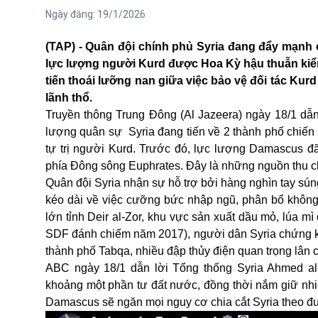
Ngày đăng:
19/1/2026
(TAP) - Quân đội chính phủ Syria đang đẩy mạnh 
lực lượng người Kurd được Hoa Kỳ hậu thuẫn kiểm
tiến thoái lưỡng nan giữa việc bảo vệ đối tác Ku
lãnh thổ.
Truyền thông Trung Đông (Al Jazeera) ngày 18/1 dẫn 
lượng quân sự Syria đang tiến về 2 thành phố chiến 
tự trị người Kurd. Trước đó, lực lượng Damascus đã
phía Đông sông Euphrates. Đây là những nguồn thu ch
Quân đội Syria nhận sự hỗ trợ bởi hàng nghìn tay sú
kéo dài về việc cưỡng bức nhập ngũ, phân bổ không
lớn tỉnh Deir al-Zor, khu vực sản xuất dầu mỏ, lúa mì
SDF đánh chiếm năm 2017), người dân Syria chứng kiến
thành phố Tabqa, nhiều đập thủy điện quan trọng lân 
ABC ngày 18/1 dẫn lời Tổng thống Syria Ahmed al
khoảng một phần tư đất nước, đồng thời nắm giữ nhi
Damascus sẽ ngăn mọi nguy cơ chia cắt Syria theo đư