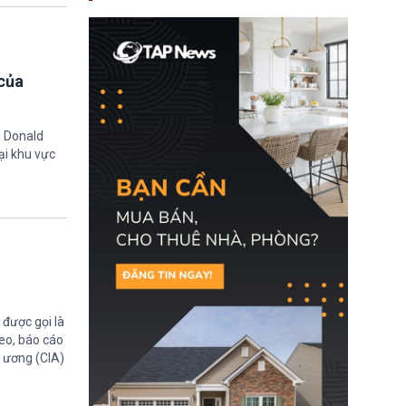
nay, người mắc viêm
gan B hoặc viêm gan C
sẽ không còn bị mặc
định không đáp ứng tiêu
chuẩn sức khỏe chỉ vì
của
chi phí điều trị khi nộp hồ
sơ xin visa cư trú.
g Donald
ại khu vực
được gọi là
eo, báo cáo
g ương (CIA)