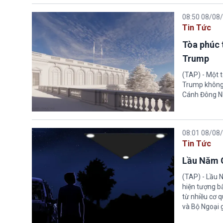
08:50 08/08
Tin Tức
Tòa phúc 
Trump
(TAP) - Một 
Trump không 
Cánh Đông N
08:01 08/08
Tin Tức
Lầu Năm G
(TAP) - Lầu 
hiện tượng b
từ nhiều cơ 
và Bộ Ngoại 