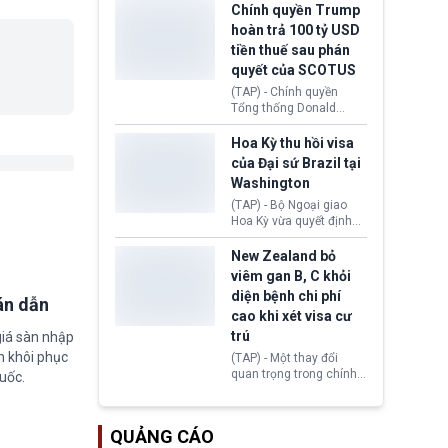
toàn y tế.
tăng lãi suất nếu lạm
Chính quyền Trump
phát ở Hoa Kỳ không tiếp
hoàn trả 100 tỷ USD
tục giảm trong thời gian
tiền thuế sau phán
tới.
quyết của SCOTUS
(TAP) - Chính quyền
Tổng thống Donald
Trump đã hoàn trả
khoảng 100 tỷ USD thuế
Hoa Kỳ thu hồi visa
quan từng thu theo Đạo
của Đại sứ Brazil tại
luật Quyền hạn Kinh tế
Washington
Khẩn cấp Quốc tế
(IEEPA). Động thái này
(TAP) - Bộ Ngoại giao
diễn ra sau phán quyết
Hoa Kỳ vừa quyết định
hồi tháng 2 bởi Tòa án
thu hồi thị thực (visa)
Tối cao Hoa Kỳ
của bà Maria Luiza
New Zealand bỏ
(SCOTUS) khi tuyên bố,
Ribeiro Viotti - Đại sứ
viêm gan B, C khỏi
việc áp thuế diện rộng là
Brazil tại Washington.
diện bệnh chi phí
hoàn toàn bất hợp pháp.
án dẫn
Động thái trên diễn ra
cao khi xét visa cư
trong bối cảnh tranh
chấp ngoại giao giữa
trú
giá sàn nhập
chính quyền Tổng thống
m khôi phục
(TAP) - Một thay đổi
Donald Trump và chính
quan trọng trong chính
uốc.
phủ cánh tả Tổng thống
sách nhập cư của New
Brazil Luiz Inácio Lula
Zealand đang mở ra
da Silva đang leo thang
thêm cơ hội cho nhiều
gay gắt.
QUẢNG CÁO
người muốn định cư. Từ