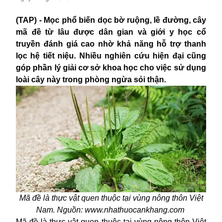
(TAP) - Mọc phổ biến dọc bờ ruộng, lề đường, cây
mã đề từ lâu được dân gian và giới y học cổ
truyền đánh giá cao nhờ khả năng hỗ trợ thanh
lọc hệ tiết niệu. Nhiều nghiên cứu hiện đại cũng
góp phần lý giải cơ sở khoa học cho việc sử dụng
loài cây này trong phòng ngừa sỏi thận.
Mã đề là thực vật quen thuộc tại vùng nông thôn Việt
Nam. Nguồn: www.nhathuocankhang.com
Mã đề là thực vật quen thuộc tại vùng nông thôn Việt