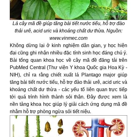
Lá cây mã đề giúp tăng bài tiết nước tiểu, hỗ trợ đào
thải urê, acid uric và khoáng chất dư thừa. Nguồn:
www.vinmec.com
Không dừng lại ở kinh nghiệm
dân gian
, y học hiện
đại cũng ghi nhận nhiều đặc tính sinh học đáng chú ý.
Bài tổng quan khoa học về cây mã đề đăng tải trên
PubMed Central (Thư viện Y khoa Quốc gia Hoa Kỳ -
NIH), chỉ ra rằng chiết xuất lá Plantago major giúp
tăng bài tiết nước tiểu, hỗ trợ đào thải urê, acid uric và
khoáng chất dư thừa - các yếu tố liên quan trực tiếp
tới quá trình hình thành sỏi thận. Đây được xem là
nền tảng khoa học giúp lý giải cách ứng dụng mã đề
nhằm hỗ trợ phòng ngừa sỏi tiết niệu.