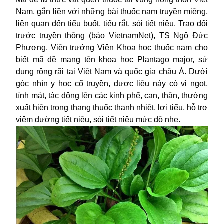
Nam, gắn liền với những bài thuốc nam truyền miệng,
liên quan đến tiểu buốt, tiểu rắt, sỏi tiết niệu. Trao đổi
trước truyền thông (báo VietnamNet), TS Ngô Đức
Phương, Viện trưởng Viện Khoa học thuốc nam cho
biết mã đề mang tên khoa học Plantago major, sử
dụng rộng rãi tại Việt Nam và quốc gia châu Á. Dưới
góc nhìn y học cổ truyền, dược liệu này có vị ngọt,
tính mát, tác động lên các kinh phế, can, thận, thường
xuất hiện trong thang thuốc thanh nhiệt, lợi tiểu, hỗ trợ
viêm đường tiết niệu, sỏi tiết niệu mức độ nhẹ.