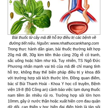
Bài thuốc từ cây mã đề hỗ trợ điều trị các bệnh về
đường tiết niệu. Nguồn: www.nhathuocankhang.com
Trong thực hành dân gian, bài thuốc thường kết hợp
20g mã đề, 30g kim tiền thảo cùng 20g rễ cỏ tranh,
sắc uống hoặc hãm như trà. Tuy nhiên, TS Ngô Đức
Phương nhấn mạnh vai trò của mã đề chỉ mang tính
hỗ trợ, không thay thế biện pháp điều trị y khoa đối
với trường hợp sỏi kích thước lớn. Đồng quan điểm,
bác sĩ Bùi Thanh Hoài - Khoa Y học cổ truyền, Bệnh
viện 19-8 (Bộ Công an) cảnh báo việc lạm dụng thuốc
nam tiềm ẩn nhiều rủi ro. Trường hợp sỏi lớn hơn
10mm, gây ứ nước thận hoặc xuất hiện cơn đau quặn
dữ dội, can thiệp y học hiện đại điển hình là tán sỏi