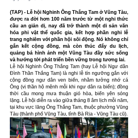
(TAP) - Lễ hội Nghinh Ông Thắng Tam ở Vũng Tàu,
được ra đời hơn 100 năm trước từ một nghi thức
cầu an giản dị, nay đã trở thành một di sản văn
hóa phi vật thể quốc gia, kết hợp phần nghi lễ
trang nghiêm với phần hội sôi động. Nó không chỉ
gắn kết cộng đồng, mà còn thúc đẩy du lịch,
quảng bá hình ảnh một Vũng Tàu đầy sức sống
và hướng tới phát triển bền vững trong tương lai.
Lễ hội Nghinh Ông Thắng Tam (hay Lễ hội Ngư dân
Đình Thần Thắng Tam) là nghi lễ tín ngưỡng gắn với
cộng đồng ngư dân ven biển, nhằm tưởng nhớ cá
Ông (vị thần hộ mệnh mỗi khi ngư dân ra biển); đồng
thời cầu mong mưa thuận gió hòa, biển yên sóng
lặng. Lễ hội diễn ra vào giữa tháng 8 âm lịch mỗi năm,
tại khu vực lăng Ông Thắng Tam, thuộc phường Vũng
Tàu (thành phố Vũng Tàu, tỉnh Bà Rịa - Vũng Tàu cũ).