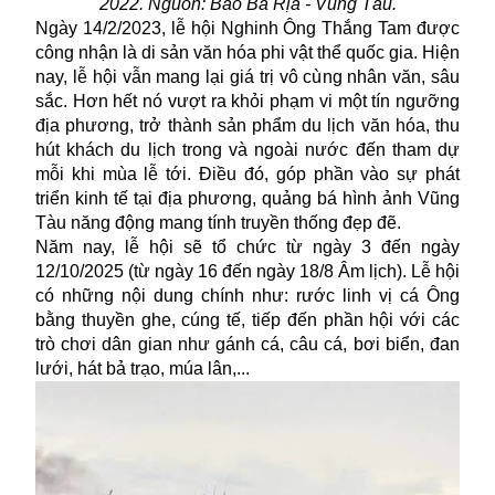
2022. Nguồn: Báo Bà Rịa - Vũng Tàu.
Ngày 14/2/2023, lễ hội Nghinh Ông Thắng Tam được
công nhận là di sản văn hóa phi vật thể quốc gia. Hiện
nay, lễ hội vẫn mang lại giá trị vô cùng nhân văn, sâu
sắc. Hơn hết nó vượt ra khỏi phạm vi một tín ngưỡng
địa phương, trở thành sản phẩm du lịch văn hóa, thu
hút khách du lịch trong và ngoài nước đến tham dự
mỗi khi mùa lễ tới. Điều đó, góp phần vào sự phát
triển kinh tế tại địa phương, quảng bá hình ảnh Vũng
Tàu năng động mang tính truyền thống đẹp đẽ.
Năm nay, lễ hội sẽ tổ chức từ ngày 3 đến ngày
12/10/2025 (từ ngày 16 đến ngày 18/8 Âm lịch). Lễ hội
có những nội dung chính như: rước linh vị cá Ông
bằng thuyền ghe, cúng tế, tiếp đến phần hội với các
trò chơi dân gian như gánh cá, câu cá, bơi biển, đan
lưới, hát bả trạo, múa lân,...