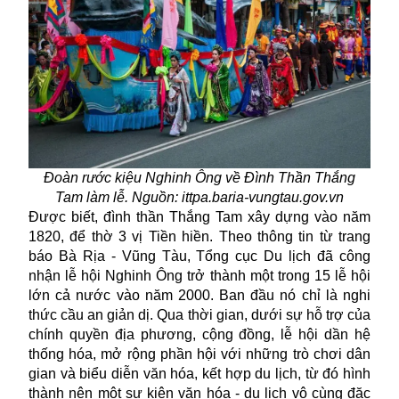
Đoàn rước kiệu Nghinh Ông về Đình Thần Thắng
Tam làm lễ. Nguồn: ittpa.baria-vungtau.gov.vn
Được biết, đình thần Thắng Tam xây dựng vào năm
1820, để thờ 3 vị Tiền hiền. Theo thông tin từ trang
báo Bà Rịa - Vũng Tàu, Tổng cục Du lịch đã công
nhận lễ hội Nghinh Ông trở thành một trong 15 lễ hội
lớn cả nước vào năm 2000. Ban đầu nó chỉ là nghi
thức cầu an giản dị. Qua thời gian, dưới sự hỗ trợ của
chính quyền địa phương, cộng đồng, lễ hội dần hệ
thống hóa, mở rộng phần hội với những trò chơi dân
gian và biểu diễn văn hóa, kết hợp du lịch, từ đó hình
thành nên một sự kiện văn hóa - du lịch vô cùng đặc