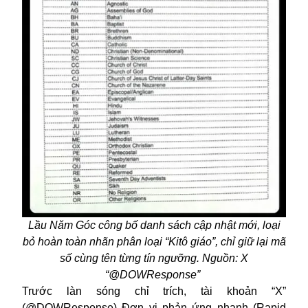
Lầu Năm Góc công bố danh sách cập nhật mới, loại
bỏ hoàn toàn nhãn phân loại “Kitô giáo”, chỉ giữ lại mã
số cùng tên từng tín ngưỡng. Nguồn: X
“@DOWResponse”
Trước làn sóng chỉ trích, tài khoản “X”
(@DOWResponse) Đơn vị phản ứng nhanh (Rapid