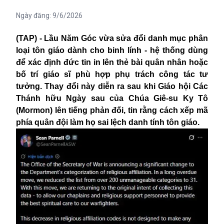
Ngày đăng:
9/6/2026
(TAP) - Lầu Năm Góc vừa sửa đổi danh mục phân
loại tôn giáo dành cho binh lính - hệ thống dùng
để xác định đức tin in lên thẻ bài quân nhân hoặc
bố trí giáo sĩ phù hợp phụ trách công tác tư
tưởng. Thay đổi này diễn ra sau khi Giáo hội Các
Thánh hữu Ngày sau của Chúa Giê-su Ky Tô
(Mormon) lên tiếng phản đối, tin rằng cách xếp mã
phía quân đội làm họ sai lệch danh tính tôn giáo.