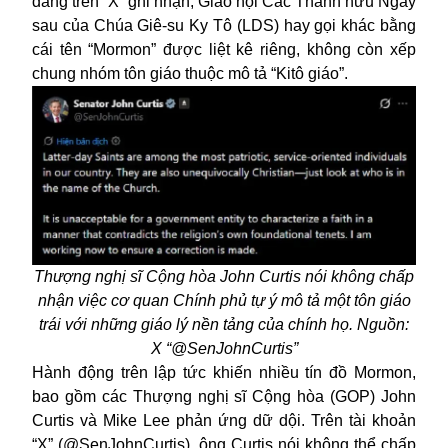
đăng trên “X” ghi nhận, Giáo hội Các Thánh hữu Ngày
sau của Chúa Giê-su Ky Tô (LDS) hay gọi khác bằng
cái tên “Mormon” được liệt kê riêng, không còn xếp
chung nhóm tôn giáo thuộc mô tả “Kitô giáo”.
Thượng nghị sĩ Cộng hòa John Curtis nói không chấp
nhận việc cơ quan Chính phủ tự ý mô tả một tôn giáo
trái với những giáo lý nền tảng của chính họ. Nguồn:
X “@SenJohnCurtis”
Hành động trên lập tức khiến nhiều tín đồ Mormon,
bao gồm các Thượng nghị sĩ Cộng hòa (GOP) John
Curtis và Mike Lee phản ứng dữ dội. Trên tài khoản
“X” (@SenJohnCurtis), ông Curtis nói không thể chấp