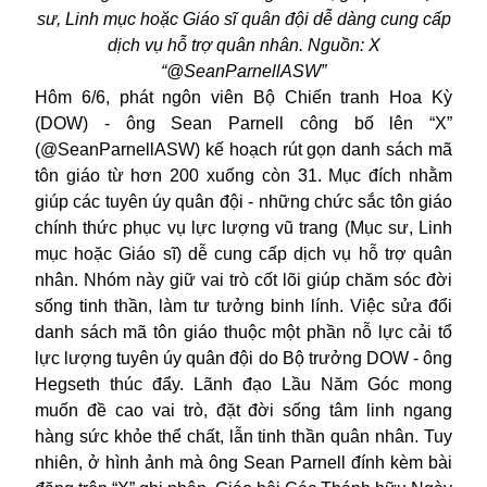
sư, Linh mục hoặc Giáo sĩ quân đội dễ dàng cung cấp
dịch vụ hỗ trợ quân nhân. Nguồn: X
“@SeanParnellASW”
Hôm 6/6, phát ngôn viên Bộ Chiến tranh Hoa Kỳ
(DOW) - ông Sean Parnell công bố lên “X”
(@SeanParnellASW) kế hoạch rút gọn danh sách mã
tôn giáo từ hơn 200 xuống còn 31. Mục đích nhằm
giúp các tuyên úy quân đội - những chức sắc tôn giáo
chính thức phục vụ lực lượng vũ trang (Mục sư, Linh
mục hoặc Giáo sĩ) dễ cung cấp dịch vụ hỗ trợ quân
nhân. Nhóm này giữ vai trò cốt lõi giúp chăm sóc đời
sống tinh thần, làm tư tưởng binh lính. Việc sửa đổi
danh sách mã tôn giáo thuộc một phần nỗ lực cải tổ
lực lượng tuyên úy quân đội do Bộ trưởng DOW - ông
Hegseth thúc đẩy. Lãnh đạo Lầu Năm Góc mong
muốn đề cao vai trò, đặt đời sống tâm linh ngang
hàng sức khỏe thể chất, lẫn tinh thần quân nhân. Tuy
nhiên, ở hình ảnh mà ông Sean Parnell đính kèm bài