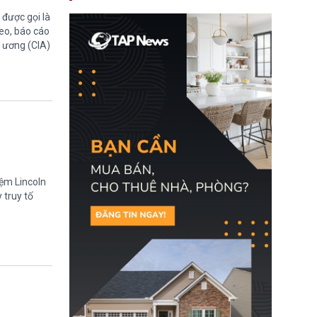
nay, người mắc viêm
gan B hoặc viêm gan C
được gọi là
sẽ không còn bị mặc
eo, báo cáo
định không đáp ứng tiêu
g ương (CIA)
chuẩn sức khỏe chỉ vì
chi phí điều trị khi nộp hồ
sơ xin visa cư trú.
iệm Lincoln
 truy tố