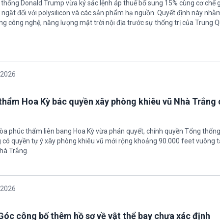
 thống Donald Trump vừa ký sắc lệnh áp thuế bổ sung 15% cùng cơ chế 
ngặt đối với polysilicon và các sản phẩm hạ nguồn. Quyết định này nhằ
g công nghệ, năng lượng mặt trời nội địa trước sự thống trị của Trung Q
/2026
thẩm Hoa Kỳ bác quyền xây phòng khiêu vũ Nhà Trắng 
tòa phúc thẩm liên bang Hoa Kỳ vừa phán quyết, chính quyền Tổng thốn
có quyền tự ý xây phòng khiêu vũ mới rộng khoảng 90.000 feet vuông t
hà Trắng.
/2026
óc công bố thêm hồ sơ về vật thể bay chưa xác định