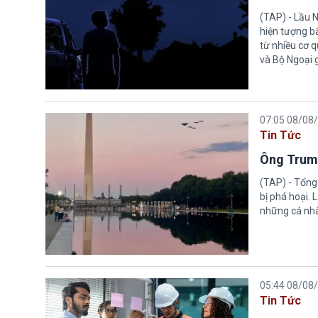
(TAP) - Lầu 
hiện tượng b
từ nhiều cơ 
và Bộ Ngoại 
07:05 08/08
Tin Tức
Ông Trump
(TAP) - Tổng
bị phá hoại.
những cá nhâ
05:44 08/08
Tin Tức