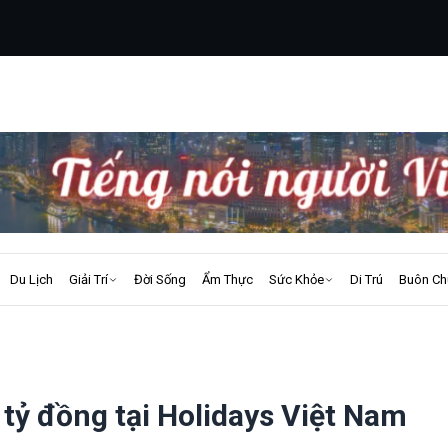
Du Lịch
Giải Trí
Đời Sống
Ẩm Thực
Sức Khỏe
Di Trú
Buôn Ch
 tỷ đồng tại Holidays Việt Nam