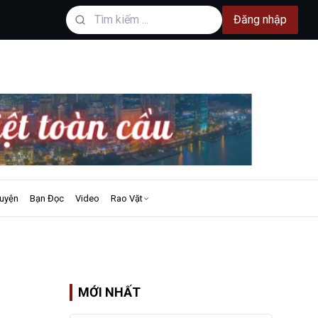
Đăng nhập
uyện
Bạn Đọc
Video
Rao Vặt
MỚI NHẤT