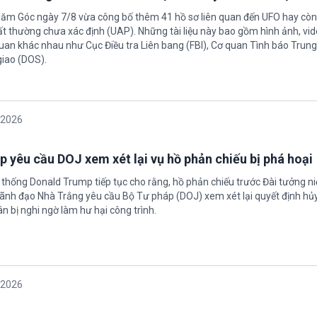
Năm Góc ngày 7/8 vừa công bố thêm 41 hồ sơ liên quan đến UFO hay còn 
ất thường chưa xác định (UAP). Những tài liệu này bao gồm hình ảnh, vid
quan khác nhau như Cục Điều tra Liên bang (FBI), Cơ quan Tình báo Trun
giao (DOS).
/2026
 yêu cầu DOJ xem xét lại vụ hồ phản chiếu bị phá hoại
 thống Donald Trump tiếp tục cho rằng, hồ phản chiếu trước Đài tưởng n
 Lãnh đạo Nhà Trắng yêu cầu Bộ Tư pháp (DOJ) xem xét lại quyết định hủy
n bị nghi ngờ làm hư hại công trình.
/2026