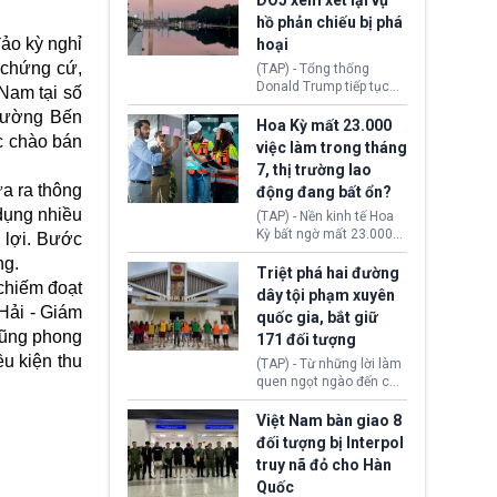
DOJ xem xét lại vụ
thường chưa xác định
hồ phản chiếu bị phá
(UAP). Những tài liệu này
đảo kỳ nghỉ
hoại
bao gồm hình ảnh,
video, báo cáo từ nhiều
, chứng cứ,
(TAP) - Tổng thống
cơ quan khác nhau như
Donald Trump tiếp tục
Nam tại số
Cục Điều tra Liên bang
cho rằng, hồ phản chiếu
hường Bến
(FBI), Cơ quan Tình báo
trước Đài tưởng niệm
Hoa Kỳ mất 23.000
Trung ương (CIA) và Bộ
c chào bán
Lincoln bị phá hoại. Lãnh
việc làm trong tháng
Ngoại giao (DOS).
đạo Nhà Trắng yêu cầu
7, thị trường lao
Bộ Tư pháp (DOJ) xem
ưa ra thông
động đang bất ổn?
xét lại quyết định hủy
truy tố những cá nhân bị
 dụng nhiều
(TAP) - Nền kinh tế Hoa
nghi ngờ làm hư hại
Kỳ bất ngờ mất 23.000
 lợi. Bước
công trình.
việc làm vào tháng 7,
ng.
cho thấy thị trường lao
Triệt phá hai đường
 chiếm đoạt
động có dấu hiệu suy
dây tội phạm xuyên
yếu sau thời gian duy trì
Hải - Giám
quốc gia, bắt giữ
tương đối ổn định suốt
cũng phong
171 đối tượng
nửa năm 2026.
ều kiện thu
(TAP) - Từ những lời làm
quen ngọt ngào đến các
“sàn vàng ảo”, bất động
sản trực tuyến cùng
Việt Nam bàn giao 8
đường dây đánh bạc quy
đối tượng bị Interpol
mô lớn, hai tổ chức tội
truy nã đỏ cho Hàn
phạm xuyên quốc gia đã
Quốc
dựng lên mạng lưới hoạt