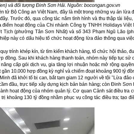
n) và đối tượng Đinh Sơn Hải. Nguồn: bocongan.gov.vn
điện tử Bộ Công an Việt Nam, đây là một trong những vụ án
lừa 
đây. Trước đó, qua công tác nắm tình hình và thu thập tài liệu
ịa điểm hoạt động của Chi nhánh Công ty TNHH Holidays Việt 
Út Tịch (phường Tân Sơn Nhất) và số 343 Phạm Ngũ Lão (p
hiệp này có dấu hiệu tổ chức hoạt động lừa đảo thông qua việ
 quy trình khép kín, từ tìm kiếm khách hàng, tổ chức hội thảo, đ
t hợp đồng. Sau khi khách hàng thanh toán, nhóm này tiếp tục sử
 nâng cấp gói dịch vụ, gia tăng lợi nhuận hoặc mở rộng quyền
t gần 10.000 hợp đồng kỳ nghỉ và chiếm đoạt khoảng 900 tỷ đồ
inh đã khởi tố bị can, bắt tạm giam 12 người về tội "Lừa đảo
cầm đầu, trực tiếp xây dựng kịch bản bán hàng; còn Đinh Sơn 
u hành hoạt động của nhóm quản lý. Cơ quan Cảnh sát điều tra 
á trị khoảng 130 tỷ đồng nhằm phục vụ công tác điều tra; tạo đi