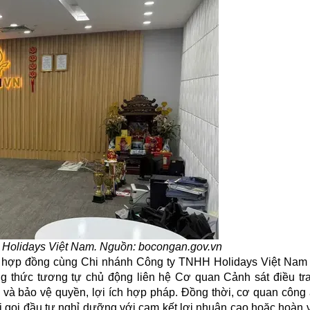
Holidays Việt Nam. Nguồn: bocongan.gov.vn
ý hợp đồng cùng Chi nhánh Công ty TNHH Holidays Việt Nam
g thức tương tự chủ động liên hệ Cơ quan Cảnh sát điều tr
 tra và bảo vệ quyền, lợi ích hợp pháp. Đồng thời, cơ quan côn
 gọi đầu tư nghỉ dưỡng với cam kết lợi nhuận cao hoặc hoàn 