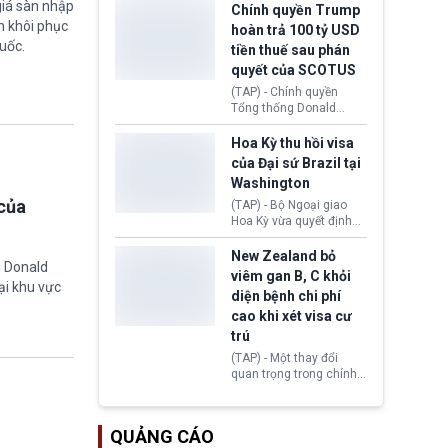
giá sàn nhập
toàn y tế.
tăng lãi suất nếu lạm
Chính quyền Trump
phát ở Hoa Kỳ không tiếp
m khôi phục
hoàn trả 100 tỷ USD
tục giảm trong thời gian
uốc.
tiền thuế sau phán
tới.
quyết của SCOTUS
(TAP) - Chính quyền
Tổng thống Donald
Trump đã hoàn trả
khoảng 100 tỷ USD thuế
Hoa Kỳ thu hồi visa
quan từng thu theo Đạo
của Đại sứ Brazil tại
luật Quyền hạn Kinh tế
Washington
Khẩn cấp Quốc tế
của
(IEEPA). Động thái này
(TAP) - Bộ Ngoại giao
diễn ra sau phán quyết
Hoa Kỳ vừa quyết định
hồi tháng 2 bởi Tòa án
thu hồi thị thực (visa)
Tối cao Hoa Kỳ
của bà Maria Luiza
New Zealand bỏ
g Donald
(SCOTUS) khi tuyên bố,
Ribeiro Viotti - Đại sứ
viêm gan B, C khỏi
việc áp thuế diện rộng là
Brazil tại Washington.
ại khu vực
diện bệnh chi phí
hoàn toàn bất hợp pháp.
Động thái trên diễn ra
cao khi xét visa cư
trong bối cảnh tranh
chấp ngoại giao giữa
trú
chính quyền Tổng thống
(TAP) - Một thay đổi
Donald Trump và chính
quan trọng trong chính
phủ cánh tả Tổng thống
sách nhập cư của New
Brazil Luiz Inácio Lula
Zealand đang mở ra
da Silva đang leo thang
thêm cơ hội cho nhiều
gay gắt.
QUẢNG CÁO
người muốn định cư. Từ