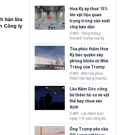
Hoa Kỳ áp thuế 15%
lên vật liệu quan
ch bản lừa
trọng trong sản xuất
nh Công ty
chip bán dẫn
(TAP) - Tổng thống
Donald Trump vừa ký
sắc lệnh áp thuế bổ
sung 15% cùng cơ chế
Tòa phúc thẩm Hoa
giá sàn nhập khẩu
Kỳ bác quyền xây
nghiêm ngặt đối với
phòng khiêu vũ Nhà
polysilicon và các sản
Trắng của Trump
phẩm hạ nguồn. Quyết
định này nhằm khôi
(TAP) - Một tòa phúc
phục chuỗi cung ứng
thẩm liên bang Hoa Kỳ
công nghệ, năng lượng
vừa phán quyết, chính
mặt trời nội địa trước sự
quyền Tổng thống
Lầu Năm Góc công
thống trị của Trung
Donald Trump không có
bố thêm hồ sơ về vật
Quốc.
quyền tự ý xây phòng
thể bay chưa xác
khiêu vũ mới rộng
định
khoảng 90.000 feet
vuông tại khu vực Cánh
(TAP) - Lầu Năm Góc
Đông Nhà Trắng.
ngày 7/8 vừa công bố
thêm 41 hồ sơ liên quan
đến UFO hay còn được
Ông Trump yêu cầu
gọi là hiện tượng bất