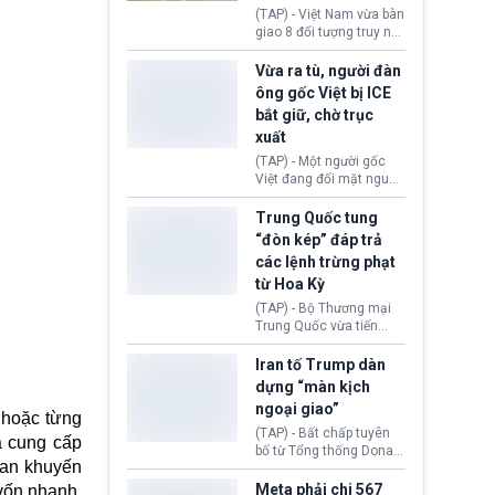
động tại Việt Nam và
(TAP) - Việt Nam vừa bàn
Lào, lôi kéo hàng nghìn
giao 8 đối tượng truy nã
người tham gia, luân
đỏ Interpol cho lực lượng
chuyển dòng tiền qua
chức năng Hàn Quốc.
Vừa ra tù, người đàn
nhiều lớp tài khoản. Sau
Nhóm này bị xác định
ông gốc Việt bị ICE
hơn 2 tuần phối hợp truy
lừa đảo 619 nạn nhân,
bắt giữ, chờ trục
xét, lực lượng chức năng
chiếm đoạt hơn 17,7 tỷ
hai nước đã bắt giữ 171
xuất
KRW.
đối tượng.
(TAP) - Một người gốc
Việt đang đối mặt nguy
cơ bị trục xuất khỏi Hoa
Kỳ sau khi đã chấp hành
Trung Quốc tung
xong bản án liên quan
“đòn kép” đáp trả
đến tội ác từ hơn 30
các lệnh trừng phạt
năm trước tại California.
từ Hoa Kỳ
(TAP) - Bộ Thương mại
Trung Quốc vừa tiến
hành áp đặt lệnh trừng
phạt lên hàng loạt thực
Iran tố Trump dàn
thể và siết chặt kiểm
dựng “màn kịch
soát xuất khẩu máy bay
ngoại giao”
không người lái (UAV)
 hoặc từng
sang Hoa Kỳ. Động thái
(TAP) - Bất chấp tuyên
a cung cấp
này nhằm đáp trả các
bố từ Tổng thống Donald
g an khuyến
biện pháp hạn chế
Trump về tiến trình đàm
thương mại, áp thuế mới
phán hòa bình, Iran
Meta phải chi 567
vốn nhanh.