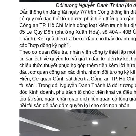
Đối tượng Nguyễn Danh Thành (áo đe
Dẫn thông tin đăng tải ngày 7/7 trên Cổng thông tin 
có quy mô đặc biệt lớn được phát hiện thời gian gần 
Công an TP. Hồ Chí Minh đồng loạt kiểm tra nhiều đ
05 Lê Quý Đôn (phường Xuân Hòa), số 40A - 40B 
Thành). Kết quả điều tra bước đầu cho thấy doanh ng
các "hợp đồng kỳ nghỉ".
Theo cơ quan điều tra, nhân viên công ty thiết lập một
tin sai lệch về quyền lợi và giá trị đầu tư, đến ký kế
chiêu thức thuyết phục họ góp thêm tiền kèm lời hứa
đầu, cơ quan công an xác định, nhóm đối tượng ký kế
Hiện, Cơ quan Cảnh sát điều tra Công an TP. Hồ Chí M
tài sản". Trong đó, Nguyễn Danh Thành là đối tượng 
đốc Kinh doanh, phụ trách tổ chức triển khai và điề
tỏa tài sản, ngăn chặn giao dịch liên quan có tổng gi
hồi tài sản để bảo đảm quyền lợi cho các nạn nhân.