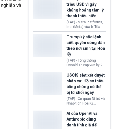
cùng lệnh cấm công
khẳng định chưa có bất
triệu USD vì gây
 nghiệp và
nghệ gần đây từ phía
kỳ thỏa thuận nào.
khủng hoảng tâm lý
Washington.
Tehran cho rằng, Hoa Kỳ
thanh thiếu niên
chỉ đang dàn dựng “màn
kịch ngoại giao” để xoa
(TAP) - Meta Platforms,
dịu căng thẳng.
Inc. (Meta) vừa bị Tòa án
bang New Mexico yêu
cầu đóng góp 567 triệu
Trump ký sắc lệnh
USD vào một quỹ khắc
siết quyền công dân
phục hậu quả. Quyết
theo nơi sinh tại Hoa
định này diễn ra sau khi
Kỳ
toà xác định, những nền
tảng mạng xã hội
(TAP) - Tổng thống
(Facebook, Instagram)
Donald Trump vừa ký 2
thuộc công ty gây ra
sắc lệnh hành pháp mới
cuộc khủng hoảng sức
nhằm siết chặt chính
USCIS siết xét duyệt
khỏe tâm thần ở thanh
sách quyền công dân
nhập cư: Hồ sơ thiếu
thiếu niên.
theo nơi sinh. Động thái
bằng chứng có thể
diễn ra sau khi Tòa án
bị từ chối ngay
Tối cao Hoa Kỳ
(SCOTUS) hôm 30/7
(TAP) - Cơ quan Di trú và
tuyên bố bác bỏ, ngăn
Nhập tịch Hoa Kỳ
chính quyền thực hiện
(USCIS) vừa thay đổi quy
chính sách này.
trình xét duyệt hồ sơ
AI của OpenAI và
nhập cư, trao quyền cho
Anthropic dùng
viên chức từ chối ngay
danh tính giả để
những đơn không chứng