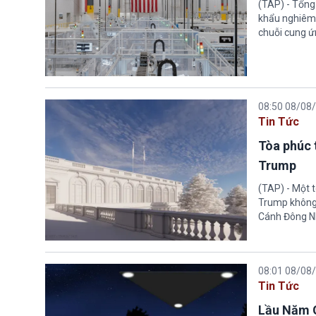
(TAP) - Tổng
khẩu nghiêm 
chuỗi cung ứn
08:50 08/08
Tin Tức
Tòa phúc 
Trump
(TAP) - Một 
Trump không 
Cánh Đông N
08:01 08/08
Tin Tức
Lầu Năm G