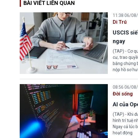
BÀI VIẾT LIÊN QUAN
11:38 06/08
Di Trú
USCIS siế
ngay
(TAP) - Cơ qu
cư, trao quy
bằng chứng bắ
nộp hồ sơ hư
08:56 06/08
Đời sống
AI của Op
(TAP) - Khi 
hình trí tuệ 
Ngay cả lúc b
hoạt động