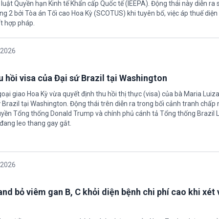
 luật Quyền hạn Kinh tế Khẩn cấp Quốc tế (IEEPA). Động thái này diễn ra
ng 2 bởi Tòa án Tối cao Hoa Kỳ (SCOTUS) khi tuyên bố, việc áp thuế diện 
t hợp pháp.
/2026
 hồi visa của Đại sứ Brazil tại Washington
oại giao Hoa Kỳ vừa quyết định thu hồi thị thực (visa) của bà Maria Luiza
sứ Brazil tại Washington. Động thái trên diễn ra trong bối cảnh tranh chấp
uyền Tổng thống Donald Trump và chính phủ cánh tả Tổng thống Brazil L
 đang leo thang gay gắt.
/2026
nd bỏ viêm gan B, C khỏi diện bệnh chi phí cao khi xét 