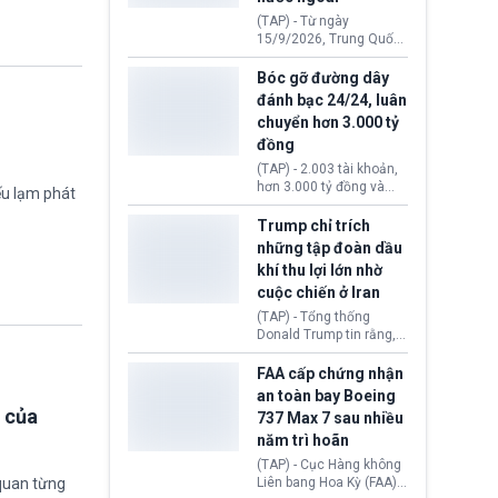
đến ổ dịch Salmonella
(TAP) - Từ ngày
khiến ít nhất 110 người
15/9/2026, Trung Quốc
mắc bệnh tại bang
áp dụng quy định mới về
Minnesota.
quản lý xuất nhập cảnh.
Bóc gỡ đường dây
Một hành vi vi phạm giấy
đánh bạc 24/24, luân
tờ, xuất nhập cảnh trái
chuyển hơn 3.000 tỷ
phép hay liên quan kiểm
đồng
soát công nghệ có thể
khiến công dân Trung
(TAP) - 2.003 tài khoản,
Quốc đối mặt lệnh cấm
hơn 3.000 tỷ đồng và
ếu lạm phát
xuất cảnh kéo dài tới 3
một đường dây đánh
năm. Trong khi đó, người
bạc xuyên quốc gia vận
Trump chỉ trích
nước ngoài sử dụng giấy
hành 24/24 giờ vừa bị
những tập đoàn dầu
tờ giả có nguy cơ bị từ
Công an TP. Hải Phòng
khí thu lợi lớn nhờ
chối nhập cảnh hoặc
(Việt Nam) bóc gỡ.
cấm vào Trung Quốc tới
cuộc chiến ở Iran
5 năm.
(TAP) - Tổng thống
Donald Trump tin rằng, 2
tập đoàn dầu khí
ExxonMobil và Chevron
FAA cấp chứng nhận
đã thu về lợi nhuận quá
an toàn bay Boeing
lớn nhờ giá dầu tăng
 của
737 Max 7 sau nhiều
mạnh suốt thời gian Hoa
năm trì hoãn
Kỳ xảy ra xung đột ở
Iran. Trên cơ sở đó, lãnh
(TAP) - Cục Hàng không
đạo Nhà Trắng kêu gọi
quan từng
Liên bang Hoa Kỳ (FAA)
các doanh nghiệp cần