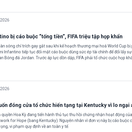
/2026
ino bị cáo buộc “tống tiền”, FIFA triệu tập họp khẩn
làn sóng chỉ trích gay gắt sau khi kế hoạch thương mại hoá World Cup bị
ni Infantino tiếp tục đối mặt cáo buộc dùng sức ép tài chính để đổi lấy s
oàn Bóng đá Jordan. Trước áp lực dồn dập, FIFA phải tổ chức cuộc họp kh
/2026
ốn đóng cửa tổ chức hiến tạng tại Kentucky vì lo ngại 
h quyền Hoa Kỳ đang tiến hành thủ tục thu hồi chứng nhận hoạt động của
twork for Hope (bang Kentucky). Nguyên nhân vì đơn vị này bị cáo buộc c
ọng, vi phạm quy định về an toàn y tế.