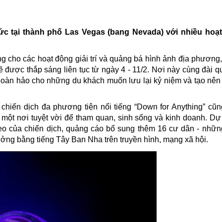
ức tại thành phố Las Vegas (bang Nevada) với nhiều hoạt
ng cho các hoạt động giải trí và quảng bá hình ảnh địa phương
được thắp sáng liên tục từ ngày 4 - 11/2. Nơi này cùng đài q
hoàn hảo cho những du khách muốn lưu lại kỷ niệm và tạo nên
 c
hiến dịch đa phương tiện nổi tiếng “Down for Anything” cũn
t nơi tuyệt vời để tham quan, sinh sống và kinh doanh. Dự 
 theo của chiến dịch, quảng cáo bổ sung thêm 16 cư dân - nhữn
ưởng bằng tiếng
Tây Ban Nha
trên truyền hình, mạng xã hội.