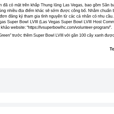
ên đã có mặt trên khắp
Thung lũng
Las Vegas, bao gồm Sân ba
cùng nhiều địa điểm khác sẽ sớm được công bố. Nhằm chuẩn b
đơn đăng ký tham gia tình nguyện từ các cá nhân có nhu cầu.
Vegas Super Bowl LVIII (Las Vegas Super Bowl LVIII Host Comm
khảo website: “https://lvsuperbowlhc.com/volunteer-program/”.
Green” trước thềm Super Bowl LVIII với gần 100 cây xanh được
T