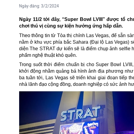
Ngày đăng:
3/2/2024
Ngày 11/2 tới đây, “Super Bowl
LVIII
” được tổ ch
chơi thú vị cùng sự kiện hưởng ứng hấp dẫn.
Theo thông tin từ Tòa thị chính
Las Vegas
, để sẵn sà
nằm ở khu vực phía bắc Sahara (Đại lộ Las Vegas) sẽ 
diện The STRAT dự kiến sẽ là điểm chụp ảnh selfie 
phẩm nghệ thuật khó quên.
Trong suốt thời điểm chuẩn bị cho
Super Bowl
LVIII
,
khởi động nhằm quảng bá hình ảnh địa phương như mộ
ba tuần tới, Las Vegas sẽ triển khai giai đoạn tiếp
nhà lãnh đạo cộng đồng, doanh nghiệp có sức ảnh h