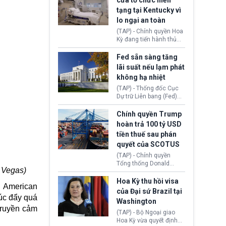
cửa tổ chức hiến
tiếp tục đối mặt cáo
tạng tại Kentucky vì
buộc dùng sức ép tài
lo ngại an toàn
chính để đổi lấy sự ủng
chính trị từ Liên đoàn
(TAP) - Chính quyền Hoa
Bóng đá Jordan. Trước
Kỳ đang tiến hành thủ
áp lực dồn dập, FIFA phải
tục thu hồi chứng nhận
tổ chức cuộc họp khẩn ở
hoạt động của tổ chức
Fed sẵn sàng tăng
Morocco.
hiến tạng Network for
lãi suất nếu lạm phát
Hope (bang Kentucky).
không hạ nhiệt
Nguyên nhân vì đơn vị
này bị cáo buộc có nhiều
(TAP) - Thống đốc Cục
sai sót nghiêm trọng, vi
Dự trữ Liên bang (Fed)
phạm quy định về an
Lisa Cook nói sẽ ủng hộ
toàn y tế.
tăng lãi suất nếu lạm
Chính quyền Trump
phát ở Hoa Kỳ không tiếp
hoàn trả 100 tỷ USD
tục giảm trong thời gian
tiền thuế sau phán
tới.
quyết của SCOTUS
(TAP) - Chính quyền
Tổng thống Donald
 Vegas)
Trump đã hoàn trả
khoảng 100 tỷ USD thuế
Hoa Kỳ thu hồi visa
e American
quan từng thu theo Đạo
của Đại sứ Brazil tại
luật Quyền hạn Kinh tế
úc đẩy quá
Washington
Khẩn cấp Quốc tế
truyền cảm
(IEEPA). Động thái này
(TAP) - Bộ Ngoại giao
diễn ra sau phán quyết
Hoa Kỳ vừa quyết định