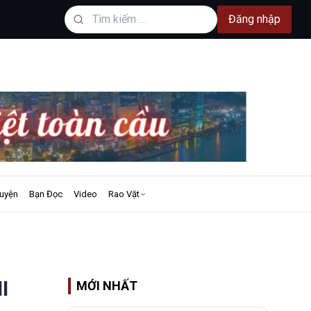
Đăng nhập
uyện
Bạn Đọc
Video
Rao Vặt
I
MỚI NHẤT