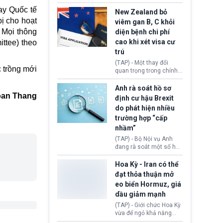
hồi tháng 2 bởi Tòa án
thu hồi thị thực (visa)
y Quốc tế
Tối cao Hoa Kỳ
của bà Maria Luiza
New Zealand bỏ
(SCOTUS) khi tuyên bố,
Ribeiro Viotti - Đại sứ
ị cho hoạt
viêm gan B, C khỏi
việc áp thuế diện rộng là
Brazil tại Washington.
 Mọi thông
diện bệnh chi phí
hoàn toàn bất hợp pháp.
Động thái trên diễn ra
cao khi xét visa cư
ittee) theo
trong bối cảnh tranh
chấp ngoại giao giữa
trú
chính quyền Tổng thống
(TAP) - Một thay đổi
Donald Trump và chính
 trồng mới
quan trọng trong chính
phủ cánh tả Tổng thống
sách nhập cư của New
Brazil Luiz Inácio Lula
Zealand đang mở ra
Anh rà soát hồ sơ
da Silva đang leo thang
thêm cơ hội cho nhiều
oan Thang
định cư hậu Brexit
gay gắt.
người muốn định cư. Từ
do phát hiện nhiều
nay, người mắc viêm
trường hợp “cấp
gan B hoặc viêm gan C
sẽ không còn bị mặc
nhầm”
định không đáp ứng tiêu
(TAP) - Bộ Nội vụ Anh
chuẩn sức khỏe chỉ vì
đang rà soát một số hồ
chi phí điều trị khi nộp hồ
sơ thuộc Chương trình
sơ xin visa cư trú.
Định cư EU (EU
Hoa Kỳ - Iran có thể
Settlement Scheme -
đạt thỏa thuận mở
EUSS) sau khi xác định
eo biển Hormuz, giá
có trường hợp được cấp
dầu giảm mạnh
quy chế cư trú hậu
Brexit “do nhầm lẫn”.
(TAP) - Giới chức Hoa Kỳ
Động thái này làm dấy
vừa để ngỏ khả năng
lên lo ngại về việc thực
sớm đạt thỏa thuận với