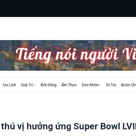
Du Lịch
Giải Trí
Đời Sống
Ẩm Thực
Sức Khỏe
Di Trú
Buôn Ch
thú vị hưởng ứng Super Bowl LVII