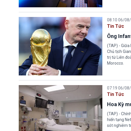
08:10 06/08
Tin Tức
Ông Infant
(TAP) - Giữa 
Chủ tịch Gian
trị từ Liên đ
Morocco.
07:19 06/08
Tin Tức
Hoa Kỳ mu
(TAP) - Chín
hiến tạng Ne
sót nghiêm tr