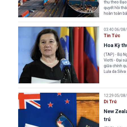
thu theo Đạo
quyết hồi thá
hoàn toàn bấ
03:40 06/08
Tin Tức
Hoa Kỳ thu
(TAP) - Bộ Ng
Viotti - Đại 
giữa chính q
Lula da Silva
12:29 05/08
Di Trú
New Zeala
trú