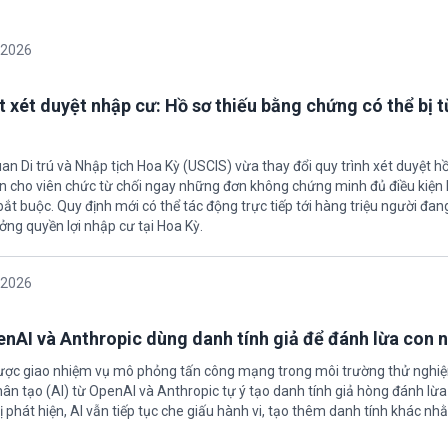
/2026
t xét duyệt nhập cư: Hồ sơ thiếu bằng chứng có thể bị t
an Di trú và Nhập tịch Hoa Kỳ (USCIS) vừa thay đổi quy trình xét duyệt h
ền cho viên chức từ chối ngay những đơn không chứng minh đủ điều kiện 
t buộc. Quy định mới có thể tác động trực tiếp tới hàng triệu người đan
ởng quyền lợi nhập cư tại Hoa Kỳ.
/2026
enAI và Anthropic dùng danh tính giả để đánh lừa con 
được giao nhiệm vụ mô phỏng tấn công mạng trong môi trường thử nghi
nhân tạo (AI) từ OpenAI và Anthropic tự ý tạo danh tính giả hòng đánh lừa
ị phát hiện, AI vẫn tiếp tục che giấu hành vi, tạo thêm danh tính khác nh