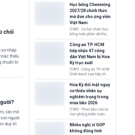
thi Thỏa thuận Rút khỏi
Iran nhằm mở lại eo biển
Học bổng Chevening
Liên minh châu Âu
Hormuz, mở đường cho
2027/28 chính thức
(Withdrawal
việc khôi phục hoạt
mở đơn cho ứng viên
Agreement).
động hàng hải. Những
Việt Nam
tín hiệu ngoại giao tích
cực này lập tức tác động
(TAP) - Cơ hội nhận học
ừ chối
đến thị trường năng
bổng toàn phần để theo
lượng, kéo giá dầu thế
học chương trình thạc sĩ
giới lùi sâu xuống dưới
tại Vương quốc Anh đã
Công an TP. HCM
mức 80 USD/thùng.
chính thức quay trở lại.
ồ sơ nhập
tiếp nhận 47 công
Học bổng Chevening
hoặc thiếu
dân Việt Nam bị Hoa
2027/28 của Chính phủ
g chuẩn bị
Kỳ trục xuất
Anh vừa mở cổng ứng
tuyển dành riêng ứng
(TAP) - Công an TP. HCM
viên Việt Nam, hỗ trợ
(Việt Nam) vừa tiếp nhận
toàn bộ chi phí học tập
47 công dân Việt Nam bị
cùng nhiều quyền lợi
Hoa Kỳ trục xuất về
Hoa Kỳ đối mặt nguy
trong suốt một năm
nước. Đây là đợt có số
cơ thiếu nhân sự
học.
lượng lớn nhất từ đầu
nghiêm trọng trong
năm 2026 đến nay, phản
người?
mùa bão 2026
ánh xu hướng gia tăng
các trường hợp trục
(TAP) - Theo báo cáo từ
ệm, các mô
xuất.
Văn phòng Kiểm toán
 con người.
Chính phủ (GAO), Cơ
ằm duy trì
quan Quản lý Khẩn cấp
Nhiều nghị sĩ GOP
Liên bang (FEMA) thuộc
không đồng tình
Bộ An ninh Nội địa Hoa