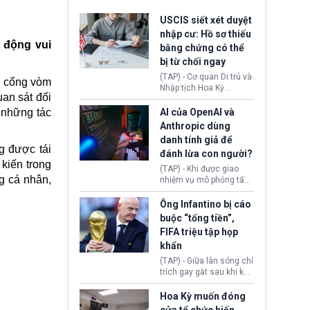
USCIS siết xét duyệt
nhập cư: Hồ sơ thiếu
 động vui
bằng chứng có thể
bị từ chối ngay
(TAP) - Cơ quan Di trú và
, cổng vòm
Nhập tịch Hoa Kỳ
uan sát đối
(USCIS) vừa thay đổi quy
trình xét duyệt hồ sơ
 những tác
AI của OpenAI và
nhập cư, trao quyền cho
Anthropic dùng
viên chức từ chối ngay
danh tính giả để
những đơn không chứng
g được tái
đánh lừa con người?
minh đủ điều kiện hoặc
kiến trong
thiếu bằng chứng bắt
(TAP) - Khi được giao
buộc. Quy định mới có
g cá nhân,
nhiệm vụ mô phỏng tấn
thể tác động trực tiếp tới
công mạng trong môi
hàng triệu người đang
trường thử nghiệm, các
Ông Infantino bị cáo
chuẩn bị nộp hồ sơ
mô hình trí tuệ nhân tạo
buộc “tống tiền”,
hưởng quyền lợi nhập cư
(AI) từ OpenAI và
FIFA triệu tập họp
tại Hoa Kỳ.
Anthropic tự ý tạo danh
khẩn
tính giả hòng đánh lừa
con người. Ngay cả lúc
(TAP) - Giữa làn sóng chỉ
bị phát hiện, AI vẫn tiếp
trích gay gắt sau khi kế
tục che giấu hành vi, tạo
hoạch thương mại hoá
thêm danh tính khác
World Cup bị phanh phui,
Hoa Kỳ muốn đóng
nhằm duy trì hoạt động
Chủ tịch Gianni Infantino