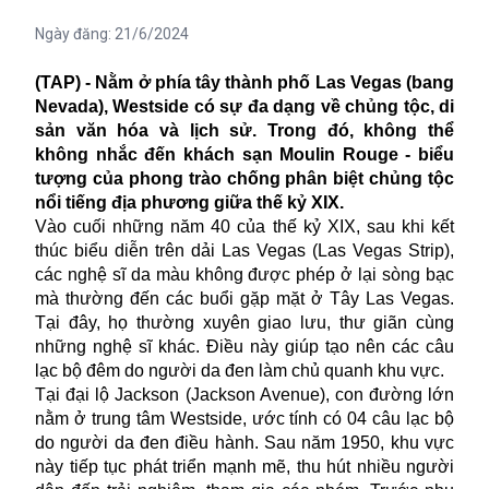
Ngày đăng:
21/6/2024
(TAP) - Nằm ở phía tây thành phố Las Vegas (bang
Nevada), Westside có sự đa dạng về chủng tộc, di
sản văn hóa và lịch sử. Trong đó, không thể
không nhắc đến khách sạn Moulin Rouge - biểu
tượng của phong trào chống phân biệt chủng tộc
nổi tiếng địa phương giữa thế kỷ XIX.
Vào cuối những năm 40 của thế kỷ XIX, sau khi kết
thúc biểu diễn trên dải Las Vegas (Las Vegas Strip),
các nghệ sĩ da màu không được phép ở lại sòng bạc
mà thường đến các buổi gặp mặt ở Tây Las Vegas.
Tại đây, họ thường xuyên giao lưu, thư giãn cùng
những nghệ sĩ khác. Điều này giúp tạo nên các câu
lạc bộ đêm do người da đen làm chủ quanh khu vực.
Tại đại lộ Jackson (Jackson Avenue), con đường lớn
nằm ở trung tâm Westside, ước tính có 04 câu lạc bộ
do người da đen điều hành. Sau năm 1950, khu vực
này tiếp tục phát triển mạnh mẽ, thu hút nhiều người