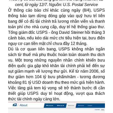
cent, từ ngày 12/7. Nguồn: U.S. Postal Service
Ở thông cáo báo chí khác cùng ngày (8/4), USPS
thông báo tạm dừng đóng góp vào quỹ hưu trí liên
bang để có đủ tài chính trả lương nhân viên và thanh
toán phí cho nhà cung cấp, duy trì hệ thống giao thư.
Tổng giám đốc USPS - ông David Steiner hồi tháng 3
cảnh báo, nếu kéo dài mức chi tiêu hiện tại, bưu điện
nguy cơ cạn tiền mặt chỉ chưa đầy 12 tháng.
Dù là cơ quan liên bang, USPS không nhận ngân
sách từ thuế mà phụ thuộc hoàn toàn doanh thu dịch
vụ. Một trong những nguyên nhân chính khiến
bưu
điện
quốc gia gặp khó khăn tài chính phải kể đến sự
sụt giảm mạnh về lượng thư gửi. Kể từ năm 2006, số
thư giảm hơn 104 tỷ bưu phẩm/năm - tương đương
khoảng 81 tỷ USD doanh thu theo mức giá hiện hành.
Việc tăng giá tem kỳ vọng sẽ trở thành bước đi cần
thiết giúp USPS duy trì hoạt động, vượt qua thách
thức tài chính ngày càng lớn.