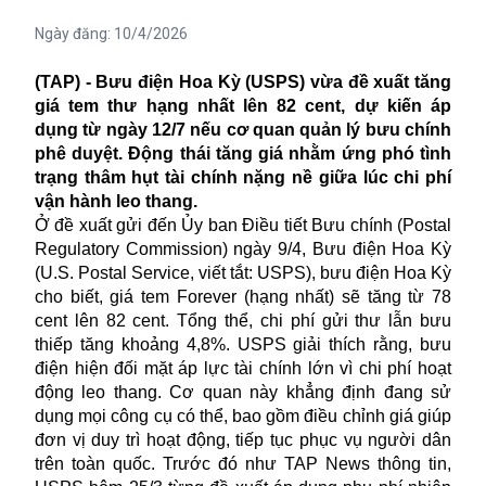
Ngày đăng:
10/4/2026
(TAP) - Bưu điện Hoa Kỳ (USPS) vừa đề xuất tăng
giá tem thư hạng nhất lên 82 cent, dự kiến áp
dụng từ ngày 12/7 nếu cơ quan quản lý bưu chính
phê duyệt. Động thái tăng giá nhằm ứng phó tình
trạng thâm hụt tài chính nặng nề giữa lúc chi phí
vận hành leo thang.
Ở đề xuất gửi đến Ủy ban Điều tiết Bưu chính (Postal
Regulatory Commission) ngày 9/4, Bưu điện Hoa Kỳ
(U.S. Postal Service, viết tắt: USPS), bưu điện Hoa Kỳ
cho biết, giá tem Forever (hạng nhất) sẽ tăng từ 78
cent lên 82 cent. Tổng thể, chi phí gửi thư lẫn bưu
thiếp tăng khoảng 4,8%. USPS giải thích rằng, bưu
điện hiện đối mặt áp lực tài chính lớn vì chi phí hoạt
động leo thang. Cơ quan này khẳng định đang sử
dụng mọi công cụ có thể, bao gồm điều chỉnh giá giúp
đơn vị duy trì hoạt động, tiếp tục phục vụ người dân
trên toàn quốc. Trước đó như TAP News thông tin,