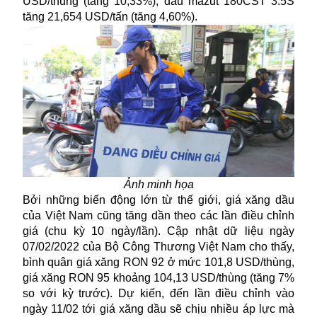
USD/thùng (tăng 10,33%); dầu mazut 180CST 3.5S
tăng 21,654 USD/tấn (tăng 4,60%).
Ảnh minh họa
Bởi những biến động lớn từ thế giới, giá xăng dầu
của Việt Nam cũng tăng dần theo các lần điều chỉnh
giá (chu kỳ 10 ngày/lần). Cập nhật dữ liệu ngày
07/02/2022 của Bộ Công Thương Việt Nam cho thấy,
bình quân giá xăng RON 92 ở mức 101,8 USD/thùng,
giá xăng
RON 95 khoảng 104,13 USD/thùng (tăng 7%
so với kỳ trước). Dự kiến, đến lần điều chỉnh vào
ngày 11/02 tới giá xăng dầu sẽ chịu nhiều áp lực mà