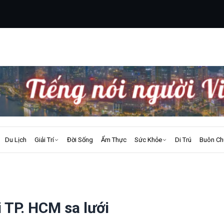
Du Lịch
Giải Trí
Đời Sống
Ẩm Thực
Sức Khỏe
Di Trú
Buôn Ch
 TP. HCM sa lưới