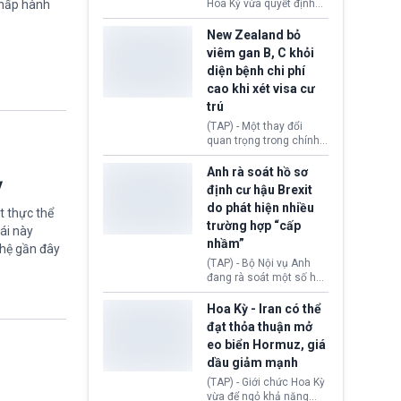
diễn ra sau phán quyết
Hoa Kỳ vừa quyết định
chấp hành
hồi tháng 2 bởi Tòa án
thu hồi thị thực (visa)
Tối cao Hoa Kỳ
của bà Maria Luiza
New Zealand bỏ
(SCOTUS) khi tuyên bố,
Ribeiro Viotti - Đại sứ
viêm gan B, C khỏi
việc áp thuế diện rộng là
Brazil tại Washington.
diện bệnh chi phí
hoàn toàn bất hợp pháp.
Động thái trên diễn ra
cao khi xét visa cư
trong bối cảnh tranh
chấp ngoại giao giữa
trú
chính quyền Tổng thống
(TAP) - Một thay đổi
Donald Trump và chính
quan trọng trong chính
phủ cánh tả Tổng thống
sách nhập cư của New
Brazil Luiz Inácio Lula
Zealand đang mở ra
Anh rà soát hồ sơ
da Silva đang leo thang
ỳ
thêm cơ hội cho nhiều
định cư hậu Brexit
gay gắt.
người muốn định cư. Từ
do phát hiện nhiều
nay, người mắc viêm
t thực thể
trường hợp “cấp
gan B hoặc viêm gan C
ái này
sẽ không còn bị mặc
nhầm”
ghệ gần đây
định không đáp ứng tiêu
(TAP) - Bộ Nội vụ Anh
chuẩn sức khỏe chỉ vì
đang rà soát một số hồ
chi phí điều trị khi nộp hồ
sơ thuộc Chương trình
sơ xin visa cư trú.
Định cư EU (EU
Hoa Kỳ - Iran có thể
Settlement Scheme -
đạt thỏa thuận mở
EUSS) sau khi xác định
eo biển Hormuz, giá
có trường hợp được cấp
dầu giảm mạnh
quy chế cư trú hậu
Brexit “do nhầm lẫn”.
(TAP) - Giới chức Hoa Kỳ
Động thái này làm dấy
vừa để ngỏ khả năng