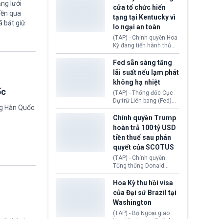
nhằm duy trì hoạt động
ng lưới
Chủ tịch Gianni Infantino
cửa tổ chức hiến
tiếp tục đối mặt cáo
iền qua
tạng tại Kentucky vì
buộc dùng sức ép tài
ã bắt giữ
lo ngại an toàn
chính để đổi lấy sự ủng
chính trị từ Liên đoàn
(TAP) - Chính quyền Hoa
Bóng đá Jordan. Trước
Kỳ đang tiến hành thủ
áp lực dồn dập, FIFA phải
tục thu hồi chứng nhận
tổ chức cuộc họp khẩn ở
hoạt động của tổ chức
Fed sẵn sàng tăng
Morocco.
hiến tạng Network for
lãi suất nếu lạm phát
Hope (bang Kentucky).
không hạ nhiệt
Nguyên nhân vì đơn vị
ốc
này bị cáo buộc có nhiều
(TAP) - Thống đốc Cục
sai sót nghiêm trọng, vi
Dự trữ Liên bang (Fed)
ng Hàn Quốc.
phạm quy định về an
Lisa Cook nói sẽ ủng hộ
toàn y tế.
tăng lãi suất nếu lạm
Chính quyền Trump
phát ở Hoa Kỳ không tiếp
hoàn trả 100 tỷ USD
tục giảm trong thời gian
tiền thuế sau phán
tới.
quyết của SCOTUS
(TAP) - Chính quyền
Tổng thống Donald
Trump đã hoàn trả
khoảng 100 tỷ USD thuế
Hoa Kỳ thu hồi visa
quan từng thu theo Đạo
của Đại sứ Brazil tại
luật Quyền hạn Kinh tế
Washington
Khẩn cấp Quốc tế
(IEEPA). Động thái này
(TAP) - Bộ Ngoại giao