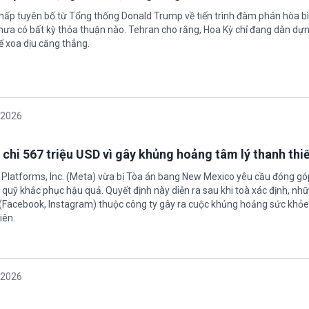
chấp tuyên bố từ Tổng thống Donald Trump về tiến trình đàm phán hòa bì
hưa có bất kỳ thỏa thuận nào. Tehran cho rằng, Hoa Kỳ chỉ đang dàn dự
ể xoa dịu căng thẳng.
/2026
 chi 567 triệu USD vì gây khủng hoảng tâm lý thanh thi
 Platforms, Inc. (Meta) vừa bị Tòa án bang New Mexico yêu cầu đóng góp
quỹ khắc phục hậu quả. Quyết định này diễn ra sau khi toà xác định, nh
(Facebook, Instagram) thuộc công ty gây ra cuộc khủng hoảng sức khỏe
iên.
/2026