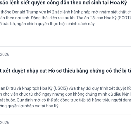
sắc lệnh siết quyền công dân theo nơi sinh tại Hoa Kỳ
 thống Donald Trump vừa ký 2 sắc lệnh hành pháp mới nhằm siết chặt c
ân theo nơi sinh. Động thái diễn ra sau khi Tòa án Tối cao Hoa Kỳ (SCO
ố bác bỏ, ngăn chính quyền thực hiện chính sách này.
/2026
t xét duyệt nhập cư: Hồ sơ thiếu bằng chứng có thể bị t
an Di trú và Nhập tịch Hoa Kỳ (USCIS) vừa thay đổi quy trình xét duyệt h
ền cho viên chức từ chối ngay những đơn không chứng minh đủ điều kiện 
t buộc. Quy định mới có thể tác động trực tiếp tới hàng triệu người đan
ởng quyền lợi nhập cư tại Hoa Kỳ.
/2026