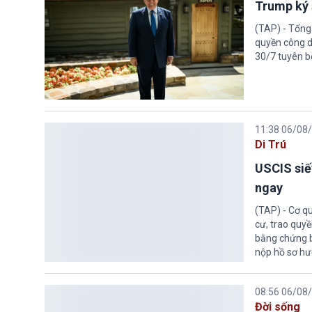
Trump ký 
(TAP) - Tổng
quyền công d
30/7 tuyên b
11:38 06/08
Di Trú
USCIS siế
ngay
(TAP) - Cơ qu
cư, trao quy
bằng chứng bắ
nộp hồ sơ hư
08:56 06/08
Đời sống