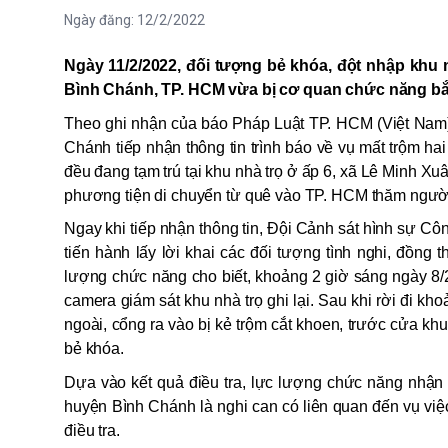
Ngày đăng:
12/2/2022
Ngày 11/2/2022, đối tượng bẻ khóa, đột nhập khu n
Bình Chánh, TP. HCM vừa bị cơ quan chức năng bắt g
Theo ghi nhận của báo Pháp Luật TP. HCM (Việt Nam)
Chánh tiếp nhận thông tin trình báo về vụ mất trộm hai 
đều đang tạm trú tại khu nhà trọ ở ấp 6, xã Lê Minh Xu
phương tiện di chuyển từ quê vào TP. HCM thăm người
Ngay khi tiếp nhận thông tin, Đội Cảnh sát hình sự 
tiến hành lấy lời khai các đối tượng tình nghi, đồng t
lượng chức năng cho biết, khoảng 2 giờ sáng ngày 8/2
camera giám sát khu nhà trọ ghi lại. Sau khi rời đi kho
ngoài, cổng ra vào bị kẻ trộm cắt khoen, trước cửa k
bẻ khóa.
Dựa vào kết quả điều tra, lực lượng chức năng nhận
huyện Bình Chánh là nghi can có liên quan đến vụ việ
điều tra.