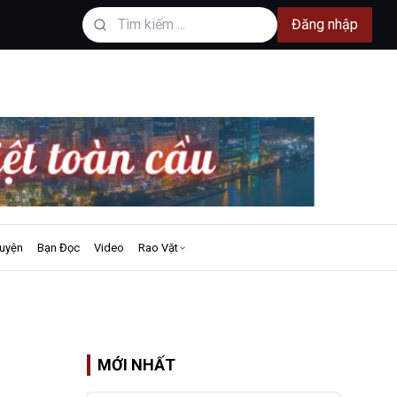
Đăng nhập
uyện
Bạn Đọc
Video
Rao Vặt
MỚI NHẤT