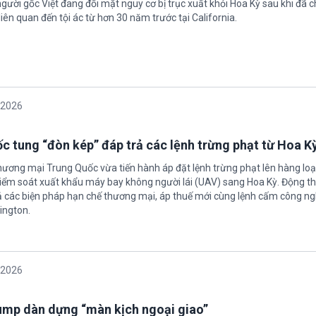
gười gốc Việt đang đối mặt nguy cơ bị trục xuất khỏi Hoa Kỳ sau khi đã 
iên quan đến tội ác từ hơn 30 năm trước tại California.
/2026
c tung “đòn kép” đáp trả các lệnh trừng phạt từ Hoa K
hương mại Trung Quốc vừa tiến hành áp đặt lệnh trừng phạt lên hàng loạ
 kiểm soát xuất khẩu máy bay không người lái (UAV) sang Hoa Kỳ. Động th
 các biện pháp hạn chế thương mại, áp thuế mới cùng lệnh cấm công n
ington.
/2026
rump dàn dựng “màn kịch ngoại giao”