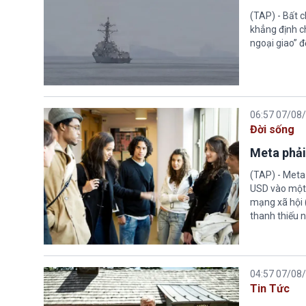
(TAP) - Bất 
khẳng định c
ngoại giao” đ
06:57 07/08
Đời sống
Meta phải
(TAP) - Meta
USD vào một 
mạng xã hội 
thanh thiếu n
04:57 07/08
Tin Tức