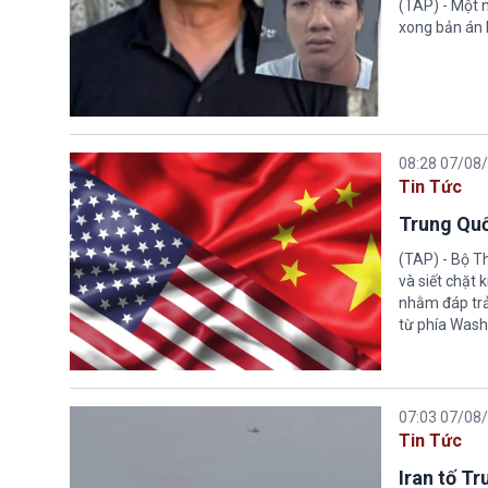
(TAP) - Một n
xong bản án l
08:28 07/08
Tin Tức
Trung Quố
(TAP) - Bộ T
và siết chặt
nhằm đáp trả
từ phía Wash
07:03 07/08
Tin Tức
Iran tố T