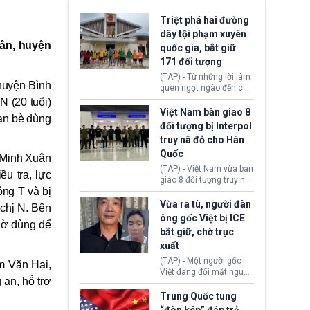
Triệt phá hai đường
dây tội phạm xuyên
uân, huyện
quốc gia, bắt giữ
171 đối tượng
(TAP) - Từ những lời làm
huyện Bình
quen ngọt ngào đến các
“sàn vàng ảo”, bất động
N (20 tuổi)
sản trực tuyến cùng
Việt Nam bàn giao 8
bạn bè dùng
đường dây đánh bạc quy
đối tượng bị Interpol
mô lớn, hai tổ chức tội
truy nã đỏ cho Hàn
phạm xuyên quốc gia đã
Quốc
dựng lên mạng lưới hoạt
 Minh Xuân
động tại Việt Nam và
(TAP) - Việt Nam vừa bàn
ều tra, lực
Lào, lôi kéo hàng nghìn
giao 8 đối tượng truy nã
người tham gia, luân
ông T và bị
đỏ Interpol cho lực lượng
chuyển dòng tiền qua
chức năng Hàn Quốc.
Vừa ra tù, người đàn
 chị N. Bên
nhiều lớp tài khoản. Sau
Nhóm này bị xác định
ông gốc Việt bị ICE
hơn 2 tuần phối hợp truy
ngờ dùng để
lừa đảo 619 nạn nhân,
bắt giữ, chờ trục
xét, lực lượng chức năng
chiếm đoạt hơn 17,7 tỷ
hai nước đã bắt giữ 171
xuất
KRW.
đối tượng.
(TAP) - Một người gốc
m Văn Hai,
Việt đang đối mặt nguy
 an, hỗ trợ
cơ bị trục xuất khỏi Hoa
Kỳ sau khi đã chấp hành
Trung Quốc tung
xong bản án liên quan