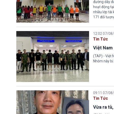
đường dây đá
hoạt động tại
nhiều lớp tài
171 đối tượn
12:02 07/08
Tin Tức
Việt Nam 
(TAP) - Việt
Nhóm này bị 
09:11 07/08
Tin Tức
Vừa ra tù,