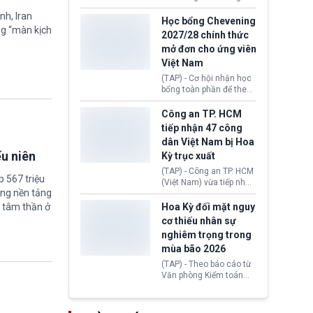
lên lo ngại về việc thực
sớm đạt thỏa thuận với
thi Thỏa thuận Rút khỏi
nh, Iran
Iran nhằm mở lại eo biển
Học bổng Chevening
Liên minh châu Âu
ng “màn kịch
Hormuz, mở đường cho
2027/28 chính thức
(Withdrawal
việc khôi phục hoạt
mở đơn cho ứng viên
Agreement).
động hàng hải. Những
Việt Nam
tín hiệu ngoại giao tích
cực này lập tức tác động
(TAP) - Cơ hội nhận học
đến thị trường năng
bổng toàn phần để theo
lượng, kéo giá dầu thế
học chương trình thạc sĩ
giới lùi sâu xuống dưới
tại Vương quốc Anh đã
Công an TP. HCM
mức 80 USD/thùng.
chính thức quay trở lại.
tiếp nhận 47 công
Học bổng Chevening
dân Việt Nam bị Hoa
2027/28 của Chính phủ
ếu niên
Kỳ trục xuất
Anh vừa mở cổng ứng
tuyển dành riêng ứng
(TAP) - Công an TP. HCM
 567 triệu
viên Việt Nam, hỗ trợ
(Việt Nam) vừa tiếp nhận
toàn bộ chi phí học tập
ững nền tảng
47 công dân Việt Nam bị
cùng nhiều quyền lợi
Hoa Kỳ trục xuất về
Hoa Kỳ đối mặt nguy
 tâm thần ở
trong suốt một năm
nước. Đây là đợt có số
cơ thiếu nhân sự
học.
lượng lớn nhất từ đầu
nghiêm trọng trong
năm 2026 đến nay, phản
mùa bão 2026
ánh xu hướng gia tăng
các trường hợp trục
(TAP) - Theo báo cáo từ
xuất.
Văn phòng Kiểm toán
Chính phủ (GAO), Cơ
quan Quản lý Khẩn cấp
Liên bang (FEMA) thuộc