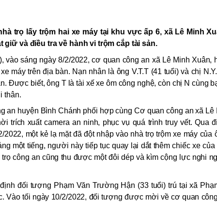
hà trọ lấy trộm hai xe máy tại khu vực ấp 6, xã Lê Minh X
iữ và điều tra về hành vi trộm cắp tài sản.
, vào sáng ngày 8/2/2022, cơ quan công an xã Lê Minh Xuân, 
xe máy trên địa bàn. Nạn nhân là ông V.T.T (41 tuổi) và chị N.Y.
ân. Được biết, ông T là tài xế xe ôm công nghệ, còn chị N cùng 
 thân.
Công an huyện Bình Chánh phối hợp cùng Cơ quan công an xã Lê
hời trích xuất
camera an ninh
, phục vụ quá trình truy vết. Qua đi
/2022, một kẻ lạ mặt đã đột nhập vào nhà trọ trộm xe máy của 
ảng một tiếng, người này tiếp tục quay lại dắt thêm chiếc xe của
hu trọ công an cũng thu được một đôi dép và kìm cộng lực nghi 
 định đối tượng Phạm Văn Trường Hận (33 tuổi) trú tại xã Phạ
c. Vào tối ngày 10/2/2022, đối tượng được mời về cơ quan công