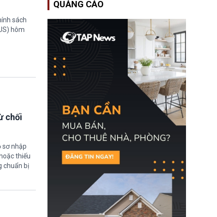
QUẢNG CÁO
Bộ An ninh Nội địa Hoa
Kỳ (DHS) đang đối mặt
hính sách
nguy cơ thiếu hụt lực
lượng trầm trọng. Điều
TUS) hôm
này cần được đặc biệt
chú ý bởi nếu các siêu
bão đổ bộ Hoa Kỳ ở nửa
cuối năm 2026, lực
lượng ứng phó “mỏng”
có thể làm nghẽn công
tác cứu trợ; dẫn đến hệ
thống ứng phó khẩn cấp
quốc gia quá tải.
ừ chối
ồ sơ nhập
hoặc thiếu
g chuẩn bị