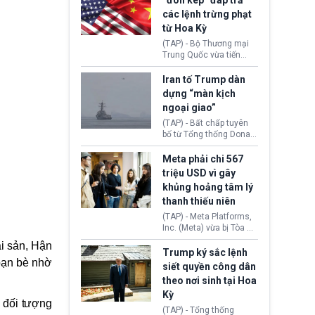
“đòn kép” đáp trả
đến tội ác từ hơn 30
các lệnh trừng phạt
năm trước tại California.
từ Hoa Kỳ
(TAP) - Bộ Thương mại
Trung Quốc vừa tiến
hành áp đặt lệnh trừng
phạt lên hàng loạt thực
Iran tố Trump dàn
thể và siết chặt kiểm
dựng “màn kịch
soát xuất khẩu máy bay
ngoại giao”
không người lái (UAV)
sang Hoa Kỳ. Động thái
(TAP) - Bất chấp tuyên
này nhằm đáp trả các
bố từ Tổng thống Donald
biện pháp hạn chế
Trump về tiến trình đàm
thương mại, áp thuế mới
phán hòa bình, Iran
Meta phải chi 567
cùng lệnh cấm công
khẳng định chưa có bất
triệu USD vì gây
nghệ gần đây từ phía
kỳ thỏa thuận nào.
khủng hoảng tâm lý
Washington.
Tehran cho rằng, Hoa Kỳ
thanh thiếu niên
chỉ đang dàn dựng “màn
kịch ngoại giao” để xoa
(TAP) - Meta Platforms,
dịu căng thẳng.
Inc. (Meta) vừa bị Tòa án
bang New Mexico yêu
ài sản, Hận
cầu đóng góp 567 triệu
Trump ký sắc lệnh
 bạn bè nhờ
USD vào một quỹ khắc
siết quyền công dân
phục hậu quả. Quyết
theo nơi sinh tại Hoa
định này diễn ra sau khi
Kỳ
toà xác định, những nền
i đối tượng
tảng mạng xã hội
(TAP) - Tổng thống