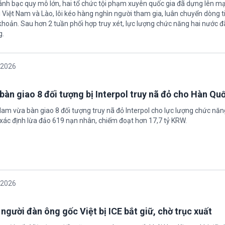
nh bạc quy mô lớn, hai tổ chức tội phạm xuyên quốc gia đã dựng lên mạ
 Việt Nam và Lào, lôi kéo hàng nghìn người tham gia, luân chuyển dòng t
 khoản. Sau hơn 2 tuần phối hợp truy xét, lực lượng chức năng hai nước đ
g.
/2026
bàn giao 8 đối tượng bị Interpol truy nã đỏ cho Hàn Qu
 Nam vừa bàn giao 8 đối tượng truy nã đỏ Interpol cho lực lượng chức nă
xác định lừa đảo 619 nạn nhân, chiếm đoạt hơn 17,7 tỷ KRW.
/2026
 người đàn ông gốc Việt bị ICE bắt giữ, chờ trục xuất