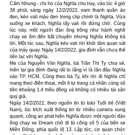
Cẩm Nhung - chị họ của Nghĩa cho hay, vào lúc 4 giờ
38 phút, sáng ngày 12/2/2022, nam thanh quần áo
đen, kéo vali màu đen trong clip chính là Nghĩa. Vừa
xuống xe khách, Nghĩa lấy vali rồi đứng chờ. Cùng
lúc này, một người đàn ông trông như hành nghề
chạy xe ôm đến bắt chuyện nhưng Nghĩa không trả
lời. Một lúc sau, Nghĩa kéo vali rời khỏi tầm quan sát
của máy quay. Ngày 14/2/2022, gia đình vẫn chưa thể
liên lạc với Nghĩa.
Mẹ của Nguyễn Văn Nghĩa, bà Trần Thị Ty chia sẻ,
hiện tại gia đình đang rất lo lắng vì là lần đầu Nghĩa
vào TP. HCM. Cũng theo bà Ty, khi rời đi Nghĩa chỉ
mang theo điện thoại, một ít tư trang cá nhân cùng số
tiền khoảng 1,4 triệu đồng và không có nhiều tài sản
quý giá.
Ngày 14/2/2022, theo nguồn tin từ báo Tuổi trẻ (Việt
Nam), lúc trích xuất thông tin từ nhiều camera xung
quanh, công an phát hiện Nghĩa được một người đàn
ông chạy xe Dream chở đi từ cổng số 5 của bến xe
Miền Đông, phía quốc lộ 13. Lập tức, cơ quan chức