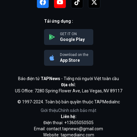
Tải ứng dụng :
GET IT ON
Google Play
Download on the
App Store
Báo điện tử
TAPNews
- Tiếng nói người Việt toàn cầu
Địa chỉ:
US Office: 7280 Spring Flower Ave, Las Vegas, NV 89117
© 1997-2024. Toàn bộ bản quyền thuộc TAPMediaInc
Giới thiệu
Chính sách bảo mật
Liên hệ:
Điện thoại: +13605050505
Email:
contact.tapnews@gmail.com
Website: tapmediainc.com